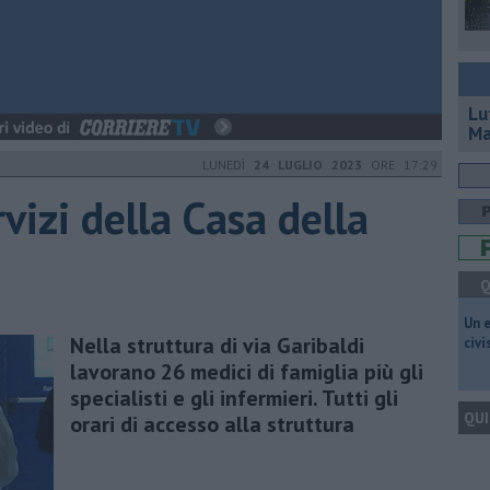
Lu
Ma
LUNEDÌ
24 LUGLIO 2023
ORE 17:29
izi della Casa della
Q
​Un 
Nella struttura di via Garibaldi
civ
lavorano 26 medici di famiglia più gli
specialisti e gli infermieri. Tutti gli
QUI
orari di accesso alla struttura