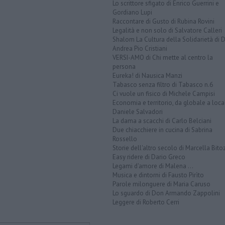
Lo scrittore sfigato di Enrico Guerrini e
Gordiano Lupi
Raccontare di Gusto di Rubina Rovini
Legalità e non solo di Salvatore Calleri
Shalom La Cultura della Solidarietà di 
Andrea Pio Cristiani
VERSI-AMO di Chi mette al centro la
persona
Eureka! di Nausica Manzi
Tabasco senza filtro di Tabasco n.6
Ci vuole un fisico di Michele Campisi
Economia e territorio, da globale a loca
Daniele Salvadori
La dama a scacchi di Carlo Belciani
Due chiacchiere in cucina di Sabrina
Rossello
Storie dell'altro secolo di Marcella Bito
Easy ridere di Dario Greco
Legami d'amore di Malena ...
Musica e dintorni di Fausto Pirìto
Parole milonguere di Maria Caruso
Lo sguardo di Don Armando Zappolini
Leggere di Roberto Cerri