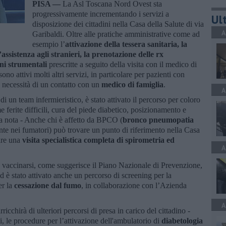
PISA —
La Asl Toscana Nord Ovest sta
progressivamente incrementando i servizi a
Ult
disposizione dei cittadini nella Casa della Salute di via
A
Garibaldi. Oltre alle pratiche amministrative come ad
esempio l’
attivazione della tessera sanitaria, la
l’assistenza agli stranieri, la prenotazione delle rx
ioni strumentali
prescritte a seguito della visita con il medico di
ono attivi molti altri servizi, in particolare per pazienti con
 necessità di un contatto con un
medico di famiglia
.
A
 un team infermieristico, è stato attivato il percorso per coloro
e ferite difficili, cura del piede diabetico, posizionamento e
una nota - Anche chi è affetto da BPCO (
bronco pneumopatia
nte nei fumatori) può trovare un punto di riferimento nella Casa
uare una
visita specialistica completa di spirometria ed
A
 di vaccinarsi, come suggerisce il Piano Nazionale di Prevenzione,
d è stato attivato anche un percorso di screening per la
er la
cessazione dal fumo
, in collaborazione con l’Azienda
A
icchirà di ulteriori percorsi di presa in carico del cittadino -
ti, le procedure per l’attivazione dell'ambulatorio di
diabetologia