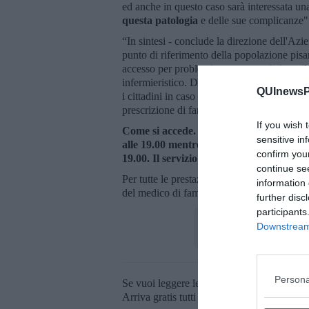
ed anche in questo caso sarà interessata una
questa patologia
e delle sue complicanze"
“In sintesi - conclude la direzione dell'Azie
punto di riferimento della popolazione pis
accesso per problemi non appropriati per i
infermieristico. Durante l’orario di apertur
QUInewsPi
i cittadini in caso di bisogni legati alla me
prescrizione di farmaci e varie necessità ch
If you wish 
Come si accede.
La Casa della Salute è ap
sensitive in
alle 19.00 mentre il martedì, mercoledì 
confirm you
19.00. Il servizio infermieristico termina 
continue se
Per tutte le prestazioni specialistiche, esc
information 
del medico di famiglia.
further disc
participants
Downstream 
Persona
Se vuoi leggere le notizie principali della T
Arriva gratis tutti i giorni alle 20:00 dirett