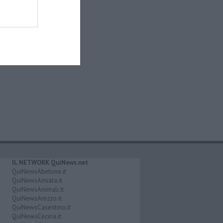
IL NETWORK QuiNews.net
QuiNewsAbetone.it
QuiNewsAmiata.it
QuiNewsAnimali.it
QuiNewsArezzo.it
QuiNewsCasentino.it
QuiNewsCecina.it