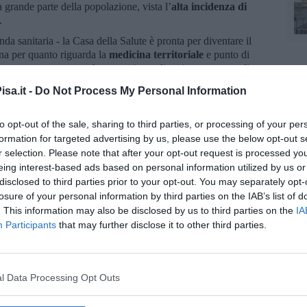
 grande parte della popolazione, vista l’
alta incidenza di
.
nda sanitaria - la Casa della Salute è pronta per diventare il
ana per quanto riguarda la
medicina territoriale
e punto di
l pronto soccorso ma che necessitano di un intervento medico o
a
è sempre presente un medico di medicina generale
che aiuta
sa.it -
Do Not Process My Personal Information
dicina generale come la visita medica, la vaccinazione, la
e possono verificarsi in assenza del proprio curante”.
to opt-out of the sale, sharing to third parties, or processing of your per
erta
il lunedì e il venerdì dalle 10.00 alle 12.00 e dalle 15.00
formation for targeted advertising by us, please use the below opt-out s
e giovedì
l’apertura è solamente pomeridiana
, dalle 15.00 alle
r selection. Please note that after your opt-out request is processed y
alle 18.00,
eing interest-based ads based on personal information utilized by us or
luso l’ambulatorio di medicina generale, è necessaria l’impegnativa
disclosed to third parties prior to your opt-out. You may separately opt-
losure of your personal information by third parties on the IAB’s list of
. This information may also be disclosed by us to third parties on the
IA
Participants
that may further disclose it to other third parties.
l Data Processing Opt Outs
oscana iscriviti alla
Newsletter QUInews - ToscanaMedia.
amente nella tua casella di posta.