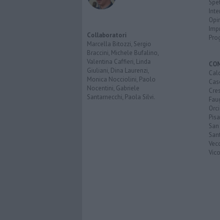
Spet
Inte
Opi
Imp
Collaboratori
Pro
Marcella Bitozzi, Sergio
Braccini, Michele Bufalino,
Valentina Caffieri, Linda
CO
Giuliani, Dina Laurenzi,
Calc
Monica Nocciolini, Paolo
Cas
Nocentini, Gabriele
Cre
Santarnecchi, Paola Silvi.
Faug
Orc
Pisa
San
San
Vec
Vic