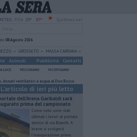
25°
37°
METEO:
PISA
QuiNews.net
ato
08 Agosto 2026
REZZO
GROSSETO
MASSA CARRARA
ste
Animali
Pubblicità
Contatti
A LUCE
VECCHIANO
VICOPISANO
entilatori e acqua al Don Bosco
Un reperto pisano riferimento mondiale
L'articolo di ieri più letto
 portale dell'Arena Garibaldi sarà
augurato prima del campionato
Come noto sono stati
ultimati i lavori al portale
storico di via Bianchi. A
breve si svolgerà
l'inaugurazione prima