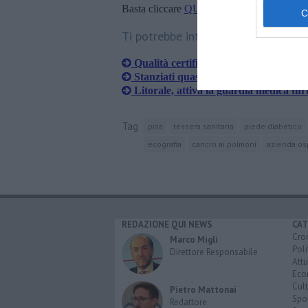
Basta cliccare
QUI
Ti potrebbe interessare anche:
Qualità certificata per l'Asl Nord ove
Stanziati quasi due milioni di euro per
Litorale, attiva la guardia medica turi
Tag
pisa
tessera sanitaria
piede diabetico
ecografia
cancro ai polmoni
azienda osp
REDAZIONE QUI NEWS
CAT
Cro
Marco Migli
Poli
Direttore Responsabile
Attu
Eco
Cult
Pietro Mattonai
Spo
Redattore