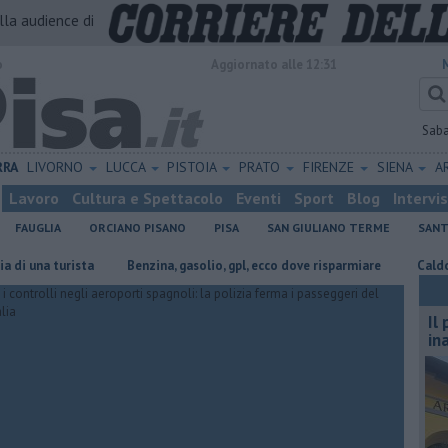
alla audience di
o
Aggiornato alle 12:31
Sab
RRA
LIVORNO
LUCCA
PISTOIA
PRATO
FIRENZE
SIENA
A
Lavoro
Cultura e Spettacolo
Eventi
Sport
Blog
Intervi
FAUGLIA
ORCIANO PISANO
PISA
SAN GIULIANO TERME
SANT
turista
​Benzina, gasolio, gpl, ecco dove risparmiare
Caldo, donati v
Il
in