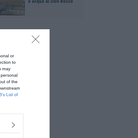
e acqua al Don Bosco
sonal or
ection to
ou may
 personal
out of the
 downstream
B’s List of