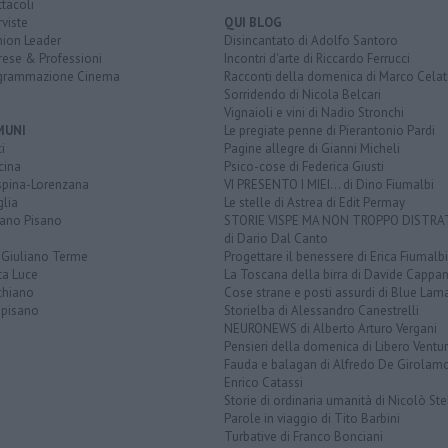
tacoli
rviste
QUI BLOG
nion Leader
Disincantato di Adolfo Santoro
rese & Professioni
Incontri d'arte di Riccardo Ferrucci
grammazione Cinema
Racconti della domenica di Marco Celat
Sorridendo di Nicola Belcari
Vignaioli e vini di Nadio Stronchi
MUNI
Le pregiate penne di Pierantonio Pardi
i
Pagine allegre di Gianni Micheli
cina
Psico-cose di Federica Giusti
spina-Lorenzana
VI PRESENTO I MIEI... di Dino Fiumalbi
lia
Le stelle di Astrea di Edit Permay
iano Pisano
STORIE VISPE MA NON TROPPO DISTR
di Dario Dal Canto
 Giuliano Terme
Progettare il benessere di Erica Fiumalbi
ta Luce
La Toscana della birra di Davide Cappan
chiano
Cose strane e posti assurdi di Blue Lam
opisano
Storielba di Alessandro Canestrelli
NEURONEWS di Alberto Arturo Vergani
Pensieri della domenica di Libero Ventur
Fauda e balagan di Alfredo De Girolam
Enrico Catassi
Storie di ordinaria umanità di Nicolò Ste
Parole in viaggio di Tito Barbini
Turbative di Franco Bonciani