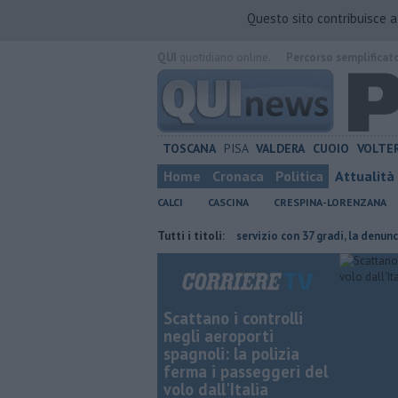
Questo sito contribuisce 
QUI
quotidiano online.
Percorso semplificat
TOSCANA
PISA
VALDERA
CUOIO
VOLTE
Home
Cronaca
Politica
Attualità
CALCI
CASCINA
CRESPINA-LORENZANA
er un'intera specie
Cavalli in servizio con 37 gradi, la denuncia di una 
Tutti i titoli:
Scattano i controlli
negli aeroporti
spagnoli: la polizia
ferma i passeggeri del
volo dall'Italia