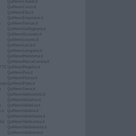
QuiNewsChianti.it
QuiNewsCuoio.it
QuiNewsElba.it
QuiNewsEmpolese.it
i
QuiNewsFirenze.it
QuiNewsGarfagnana.it
QuiNewsGrosseto.it
QuiNewsLivorno.it
QuiNewsLucca.it
QuiNewsLunigiana.it
QuiNewsMaremma.it
QuiNewsMassaCarrara.it
ATTE
QuiNewsMugello.it
QuiNewsPisa.it
QuiNewsPistoia.it
nari
QuiNewsPrato.it
a
QuiNewsSiena.it
QuiNewsValbisenzio.it
QuiNewsValdarno.it
i
QuiNewsValdelsa.it
o e
QuiNewsValdera.it
QuiNewsValdichiana.it
lla
QuiNewsValdicornia.it
QuiNewsValdinievole.it
QuiNewsValdisieve.it