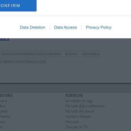
CONFIRM
st
Data Deletion
Data Access
Privacy Policy
 i consultori toscani
stica
broncopneumopatia cronica ostruttiva
bronchi
spirometria
edaliero-universitaria pisana
EGORIE
RUBRICHE
naca
Le notizie di oggi
tica
Più Letti della settimana
alità
Più Letti del mese
nomia
Archivio Notizie
ura
Persone
rt
Toscani in TV