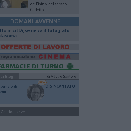
dell'inizio del torneo
Cadetto
DOMANI AVVENNE
tto in città, se ne va il fotografo
lasoma
ui Blog
di Adolfo Santoro
DISINCANTATO
esempio di
ismo
Condoglianze