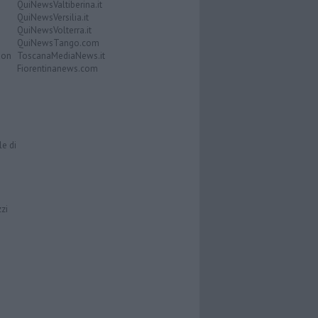
QuiNewsValtiberina.it
QuiNewsVersilia.it
QuiNewsVolterra.it
QuiNewsTango.com
Don
ToscanaMediaNews.it
Fiorentinanews.com
le di
zzi