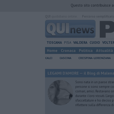
Questo sito contribuisce 
QUI
quotidiano online.
Percorso semplificat
TOSCANA
PISA
VALDERA
CUOIO
VOLTE
Home
Cronaca
Politica
Attualità
CALCI
CASCINA
CRESPINA-LORENZANA
LEGAMI D'AMORE — il Blog di Malena 
Sono nata in un paese stran
persone si sono sempre conf
comari, amici. Restavano or
durante i loro vissuti. L'ar
sfaccettature e ho deciso p
riflettere sulla differenza d