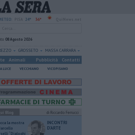
24°
36°
METEO:
PISA
QuiNews.net
ato
08 Agosto 2026
REZZO
GROSSETO
MASSA CARRARA
ste
Animali
Pubblicità
Contatti
A LUCE
VECCHIANO
VICOPISANO
ui Blog
di Riccardo Ferrucci
INCONTRI
ucca la mostra
D'ARTE
Marcello
selli “Dialoghi