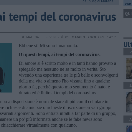
del blog di Malena ...
con 
i tempi del coronavirus
QUI
DI MALENA ... - VENERDÌ
01 MAGGIO 2020
ORE 14:12
Ult
Ebbene si! Mi sono innamorata.
P
Di questi tempi, ai tempi del coronavirus.
Di amore si è scritto molto e in tanti hanno provato a
spiegarlo ma nessuno ne sa molto in verità. Sto
vivendo una esperienza tra le più belle e sconvolgenti
della ma vita o almeno l'ho vissuta fino a qualche
A
giorno fa, perchè questo mio sentimento è nato, è
durato ed è finito ai tempi del coronaviurs.
o a disposizione è normale stare di più con il cellulare in
 richieste di amicizie o richieste di iscrizione ai vari gruppi
 svariati argomenti. Sono entrata infatti a far parte di un gruppo,
rimanere un po' più informata anche se le fake news sono
A
di chiacchierare virtualmente con qualcuno.