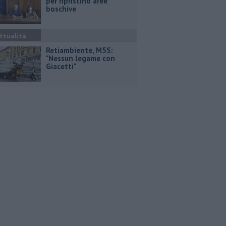
per ripristino aree
boschive
ttualità
Retiambiente, M5S:
"Nessun legame con
Giacetti"