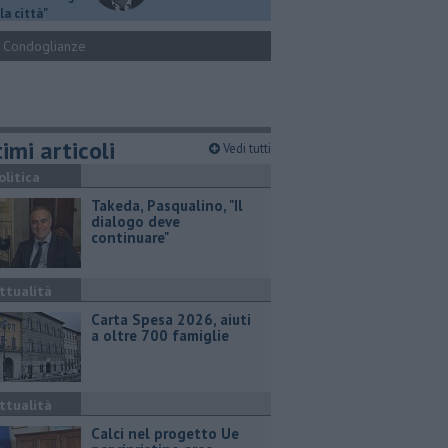
la città"
Condoglianze
imi articoli
Vedi tutti
olitica
Takeda, Pasqualino, "Il
dialogo deve
continuare"
ttualità
Carta Spesa 2026, aiuti
a oltre 700 famiglie
ttualità
Calci nel progetto Ue