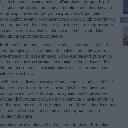
i tanti che partecipa attivamente, all'attività del gruppo. I suoi
arietà, alla condivisione, mi colpivano molto e mi coinvolgevano
tessi principi che da sempre grido a gran voce. Ogni mattina
ppo se Andrea postava o commentava qualcosa e subito partivano
A
te con un punto di domanda, per avere altre risposte e proseguire
esso delle volte diventava a due voci, perchè il resto della
stre lunghe e proficue chiacchierate.
i lui
perchè mi preoccupavo se veniva "attaccato" dagli altri e
ta ero pure gelosa dei commenti di qualche donna del gruppo che
ava emoticon di baci e abbracci. Forse Andrea avrà pure avuto
eno uno e, mi ero costruita una immagine che andava al di là
ofilo, non mostrava il suo aspetto bensì si era rappresentato con
ielo azzurro chiaro.
uelli in cui si dicevano cose profonde, con la semplicità dell'età
ino, eterno, effimero. Io ovviamente giustificavo questo suo
ssuno poteva muoversi di casa, immaginando che questa fase
 momento di far maturare questo mio sentimento e trasformarlo in
o di non conoscerlo, di stare attenta a non farmi coinvolgere ma
e se non avevamo una relazione vera e propria, io ne ero
ori da ogni logica.
uardava me e la mia voglia di mettermi in gioco, di rischiare e