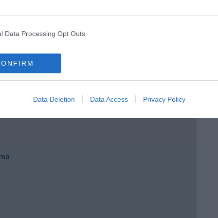
oronavirus
l Data Processing Opt Outs
CONFIRM
Data Deletion
Data Access
Privacy Policy
rna