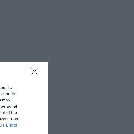
sonal or
ection to
ou may
 personal
out of the
 downstream
B’s List of