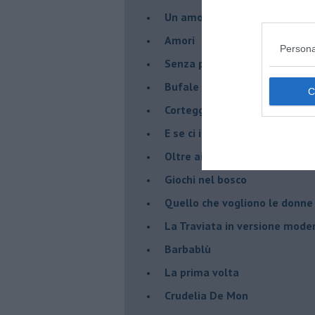
Un amore nato ai tempi del c
Amori
Persona
Senza parole - 1
Bufale d'amore
Corteggiatrici moderne
E se ci incontrassimo ?
Oltre ai cinque sensi
Giochi nel bosco
Quello che vogliono le donne
La Traviata in versione mode
Barbablù
La prima volta
Crudelia De Mon