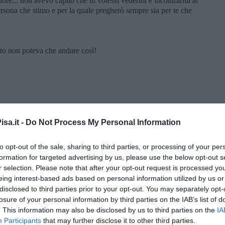
ore... non avevo capito che tu volessi vedermi e incontrarmi al
ersona che stimo e per la quale pregherò sempre sia per te che
to non poteva che andare così!
sa.it -
Do Not Process My Personal Information
to opt-out of the sale, sharing to third parties, or processing of your per
formation for targeted advertising by us, please use the below opt-out s
r selection. Please note that after your opt-out request is processed y
eing interest-based ads based on personal information utilized by us or
disclosed to third parties prior to your opt-out. You may separately opt-
losure of your personal information by third parties on the IAB’s list of
. This information may also be disclosed by us to third parties on the
IA
 Malena ...
Participants
that may further disclose it to other third parties.