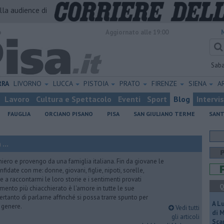
alla audience di
o
Aggiornato alle 19:00
Sab
RRA
LIVORNO
LUCCA
PISTOIA
PRATO
FIRENZE
SIENA
A
Lavoro
Cultura e Spettacolo
Eventi
Sport
Blog
Intervi
FAUGLIA
ORCIANO PISANO
PISA
SAN GIULIANO TERME
SANT
...
iero e provengo da una famiglia italiana. Fin da giovane le
idate con me: donne, giovani, figlie, nipoti, sorelle,
e a raccontarmi le loro storie e i sentimenti provati
Q
gomento più chiacchierato è l'amore in tutte le sue
ertanto di parlarne affinché si possa trarre spunto per
A L
i genere.
Vedi tutti
di 
gli articoli
Scar