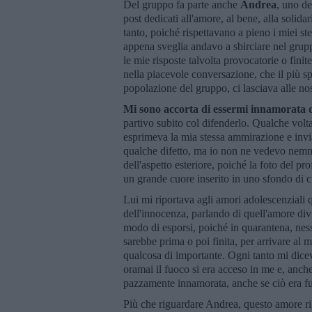
Del gruppo fa parte anche
Andrea
, uno de
post dedicati all'amore, al bene, alla solid
tanto, poiché rispettavano a pieno i miei s
appena sveglia andavo a sbirciare nel gru
le mie risposte talvolta provocatorie o fini
nella piacevole conversazione, che il più sp
popolazione del gruppo, ci lasciava alle no
Mi sono accorta di essermi innamorata d
partivo subito col difenderlo. Qualche vol
esprimeva la mia stessa ammirazione e invi
qualche difetto, ma io non ne vedevo nemm
dell'aspetto esteriore, poiché la foto del pr
un grande cuore inserito in uno sfondo di c
Lui mi riportava agli amori adolescenziali q
dell'innocenza, parlando di quell'amore div
modo di esporsi, poiché in quarantena, ne
sarebbe prima o poi finita, per arrivare al
qualcosa di importante. Ogni tanto mi dicev
oramai il fuoco si era acceso in me e, anch
pazzamente innamorata, anche se ciò era fu
Più che riguardare Andrea, questo amore rig