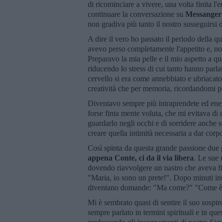
di ricominciare a vivere, una volta finita l
continuare la conversazione su
Messanger
non gradiva più tanto il nostro susseguirsi d
A dire il vero ho passato il periodo della 
avevo perso completamente l'appetito e, no
Preparavo la mia pelle e il mio aspetto a 
riducendo lo stress di cui tanto hanno parlato
cervello si era come annebbiato e ubriacato 
creatività che per memoria, ricordandomi p
Diventavo sempre più intraprendete ed energ
forse finta mente voluta, che mi evitava di 
guardarlo negli occhi e di sorridere anche 
creare quella intimità necessaria a dar corp
Così spinta da questa grande passione due g
appena Conte, ci da il via libera
. Le sue 
dovendo riavvolgere un nastro che aveva fini
"Maria, io sono un prete!". Dopo minuti inte
diventano domande: "Ma come?" "Come è 
Mi è sembrato quasi di sentire il suo sospir
sempre parlato in termini spirituali e in qu