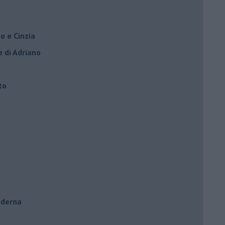
o e Cinzia
e di Adriano
to
oderna