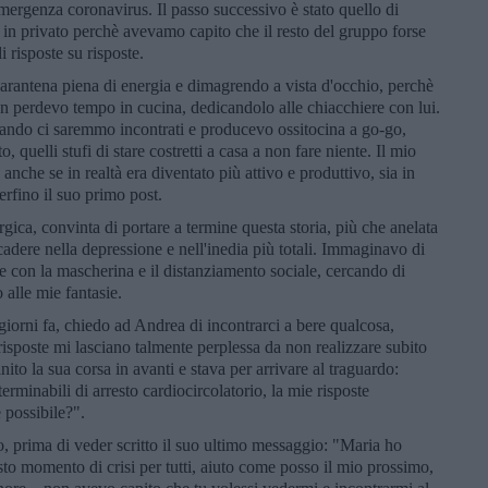
'emergenza coronavirus. Il passo successivo è stato quello di
in privato perchè avevamo capito che il resto del gruppo forse
i risposte su risposte.
quarantena piena di energia e dimagrendo a vista d'occhio, perchè
n perdevo tempo in cucina, dedicandolo alle chiacchiere con lui.
quando ci saremmo incontrati e producevo ossitocina a go-go,
, quelli stufi di stare costretti a casa a non fare niente. Il mio
anche se in realtà era diventato più attivo e produttivo, sia in
erfino il suo primo post.
ica, convinta di portare a termine questa storia, più che anelata
cadere nella depressione e nell'inedia più totali. Immaginavo di
se con la mascherina e il distanziamento sociale, cercando di
o alle mie fantasie.
iorni fa, chiedo ad Andrea di incontrarci a bere qualcosa,
risposte mi lasciano talmente perplessa da non realizzare subito
to la sua corsa in avanti e stava per arrivare al traguardo:
rminabili di arresto cardiocircolatorio, la mie risposte
possibile?".
o, prima di veder scritto il suo ultimo messaggio: "Maria ho
esto momento di crisi per tutti, aiuto come posso il mio prossimo,