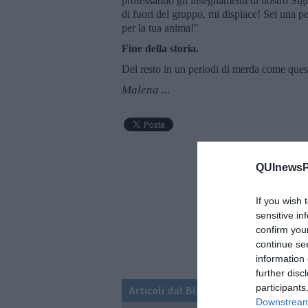
professando gli insegnamenti di nostro Sign
di fuori del gruppo, mi dispiace! Sei una p
per la tua anima!"
Fine della storia.
Del resto in un periodi di merda come ques
Malena ...
QUInewsPi
If you wish 
sensitive in
confirm you
continue se
information 
further disc
participants
Articoli dal Blog “Legami d'amore” di
Downstream 