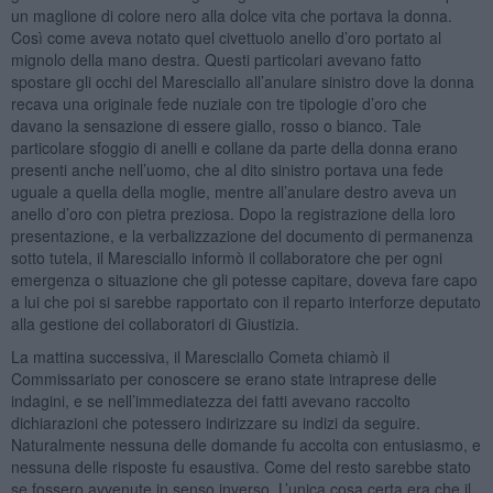
un maglione di colore nero alla dolce vita che portava la donna.
Così come aveva notato quel civettuolo anello d’oro portato al
mignolo della mano destra. Questi particolari avevano fatto
spostare gli occhi del Maresciallo all’anulare sinistro dove la donna
recava una originale fede nuziale con tre tipologie d’oro che
davano la sensazione di essere giallo, rosso o bianco. Tale
particolare sfoggio di anelli e collane da parte della donna erano
presenti anche nell’uomo, che al dito sinistro portava una fede
uguale a quella della moglie, mentre all’anulare destro aveva un
anello d’oro con pietra preziosa. Dopo la registrazione della loro
presentazione, e la verbalizzazione del documento di permanenza
sotto tutela, il Maresciallo informò il collaboratore che per ogni
emergenza o situazione che gli potesse capitare, doveva fare capo
a lui che poi si sarebbe rapportato con il reparto interforze deputato
alla gestione dei collaboratori di Giustizia.
La mattina successiva, il Maresciallo Cometa chiamò il
Commissariato per conoscere se erano state intraprese delle
indagini, e se nell’immediatezza dei fatti avevano raccolto
dichiarazioni che potessero indirizzare su indizi da seguire.
Naturalmente nessuna delle domande fu accolta con entusiasmo, e
nessuna delle risposte fu esaustiva. Come del resto sarebbe stato
se fossero avvenute in senso inverso. L’unica cosa certa era che il