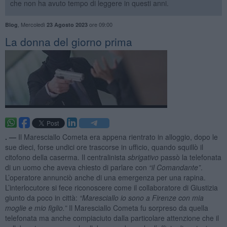
che non ha avuto tempo di leggere in questi anni.
,
Mercoledì
ore 09:00
Blog
23 Agosto 2023
​La donna del giorno prima
. —
Il Maresciallo Cometa era appena rientrato in alloggio, dopo le
sue dieci, forse undici ore trascorse in ufficio, quando squillò il
citofono della caserma. Il centralinista
sbrigativo
passò la telefonata
di un uomo che aveva chiesto di parlare con
“il Comandante”
.
L’operatore annunciò anche di una emergenza per una rapina.
L’interlocutore si fece riconoscere come il collaboratore di Giustizia
giunto da poco in città:
“Maresciallo io sono a Firenze con mia
moglie e mio figlio.”
Il Maresciallo Cometa fu sorpreso da quella
telefonata ma anche compiaciuto dalla particolare attenzione che il