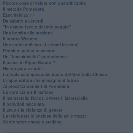
​Piccole cose di valore non quantificabile
​Il metodo Pontedera
​Ezechiele 25:17
Da sabato a venerdì
"In campo faccio del mio peggio"
Una bomba alla stazione
Il nostro Western
Una storia delicata. (Le mani in testa)
Pedalare pericolosamente.
Un “femminicidio” pontederese.
Il paese di Pippo Baudo ?
Niente parole inutili
La tripla scomparsa del busto del Gen.Dalla Chiesa
​L’imprenditore che immaginò il futuro
Ai prodi Carabinieri di Pontedera
​La corniciaia e il mafioso
Il maresciallo Rocca, ovvero Il Maresciallo
​Il babydoll maculato.
​Il 2008 e la violenza di genere
La telefonata silenziosa delle sei e mezza
​Confondere amore e stalking