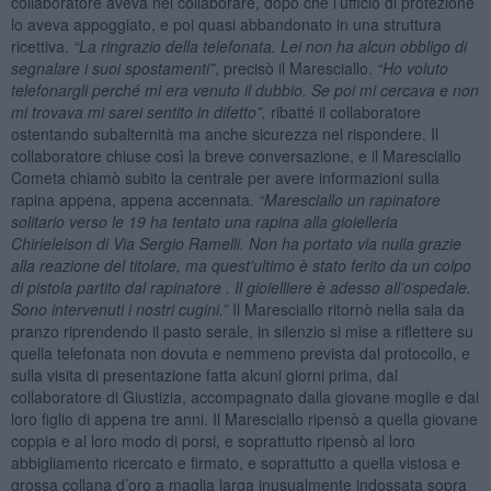
collaboratore aveva nel collaborare, dopo che l’ufficio di protezione
lo aveva appoggiato, e poi quasi abbandonato in una struttura
ricettiva.
“La ringrazio della telefonata. Lei non ha alcun obbligo di
segnalare i suoi spostamenti”
, precisò il Maresciallo.
“Ho voluto
telefonargli perché mi era venuto il dubbio. Se poi mi cercava e non
mi trovava mi sarei sentito in difetto”,
ribatté il collaboratore
ostentando subalternità ma anche sicurezza nel rispondere. Il
collaboratore chiuse così la breve conversazione, e il Maresciallo
Cometa chiamò subito la centrale per avere informazioni sulla
rapina appena, appena accennata.
“Maresciallo un rapinatore
solitario verso le 19 ha tentato una rapina alla gioielleria
Chirieleison di Via Sergio Ramelli. Non ha portato via nulla grazie
alla reazione del titolare, ma quest’ultimo è stato ferito da un colpo
di pistola partito dal rapinatore . Il gioielliere è adesso all’ospedale.
Sono intervenuti i nostri cugini.”
Il Maresciallo ritornò nella sala da
pranzo riprendendo il pasto serale, in silenzio si mise a riflettere su
quella telefonata non dovuta e nemmeno prevista dal protocollo, e
sulla visita di presentazione fatta alcuni giorni prima, dal
collaboratore di Giustizia, accompagnato dalla giovane moglie e dal
loro figlio di appena tre anni. Il Maresciallo ripensò a quella giovane
coppia e al loro modo di porsi, e soprattutto ripensò al loro
abbigliamento ricercato e firmato, e soprattutto a quella vistosa e
grossa collana d’oro a maglia larga inusualmente indossata sopra