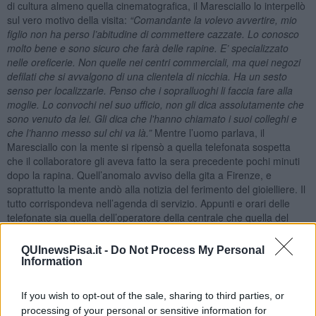
di cultura almeno quella cinematografica, il Maresciallo lo interpellò
sul vero motivo della visita:
“Comandante la volevo avvertire, mio
figlio non ha perso l’abitudine di commettere cazzate. Lo conosco
molto bene e sono sicuro che farà delle rapine. E’ specializzato
nelle oreficerie. Non quelle nei centri commerciali, ma quei negozi
defilati che si avvalgono di una clientela di nicchia. Ha un sesto
senso per localizzarle. Penso che i sopralluoghi li faccia fare alla
moglie. Lo convochi nel suo ufficio, non gli dica assolutamente che
sono venuto da lei. Gli dica che l'hanno chiamato i suoi colleghi e
che l’hanno messo sul chi va là.”
Mentre l’uomo parlava, il
Maresciallo con la mente si ripensò a quella telefonata sospetta
che il collaboratore gli aveva fatto la sera precedente pochi minuti
dopo la rapina. Quell’anomalo avviso della gita a Firenze, e
soprattutto la mente andò alla notizia del ferimento del gioielliere. Il
tutto corrispondeva nell’agenda di servizio. Appunti e orari delle
telefonate sia quella dell’operatore della centrale che quella del
collaboratore.
QUInewsPisa.it -
Do Not Process My Personal
Information
Erano passati cinque giorni dall’arrivo del collaboratore, Tre giorni
If you wish to opt-out of the sale, sharing to third parties, or
dalla rapina e due dall’avviso del genitore. Le indagini erano di
processing of your personal or sensitive information for