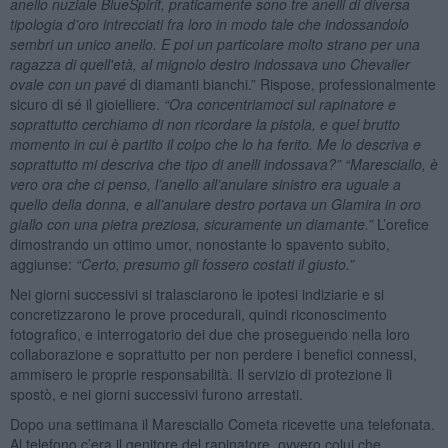
anello nuziale BlueSpirit, praticamente sono tre anelli di diversa
tipologia d’oro intrecciati fra loro in modo tale che indossandolo
sembri un unico anello. E poi un particolare molto strano per una
ragazza di quell'età, al mignolo destro indossava uno Chevalier
ovale con un pavé
di diamanti bianchi.” Rispose, professionalmente
sicuro di sé il gioielliere.
“Ora concentriamoci sul rapinatore e
soprattutto cerchiamo di non ricordare la pistola, e quel brutto
momento in cui è partito il colpo che lo ha ferito. Me lo descriva e
soprattutto mi descriva che tipo di anelli indossava?”
“Maresciallo, è
vero ora che ci penso, l’anello all’anulare sinistro era uguale a
quello della donna, e all’anulare destro portava un Glamira in oro
giallo con una pietra preziosa, sicuramente un diamante.”
L’orefice
dimostrando un ottimo umor, nonostante lo spavento subito,
aggiunse:
“Certo, presumo gli fossero costati il giusto.”
Nei giorni successivi si tralasciarono le ipotesi indiziarie e si
concretizzarono le prove procedurali, quindi riconoscimento
fotografico, e interrogatorio dei due che proseguendo nella loro
collaborazione e soprattutto per non perdere i benefici connessi,
ammisero le proprie responsabilità. Il servizio di protezione li
spostò, e nei giorni successivi furono arrestati.
Dopo una settimana il Maresciallo Cometa ricevette una telefonata.
Al telefono c’era il genitore del rapinatore, ovvero colui che