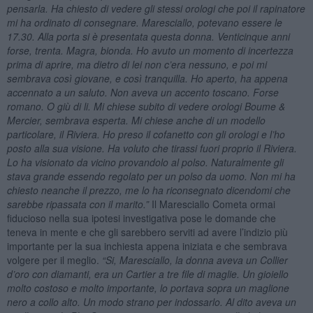
pensarla. Ha chiesto di vedere gli stessi orologi che poi il rapinatore
mi ha ordinato di consegnare. Maresciallo, potevano essere le
17.30. Alla porta si è presentata questa donna. Venticinque anni
forse, trenta. Magra, bionda. Ho avuto un momento di incertezza
prima di aprire, ma dietro di lei non c’era nessuno, e poi mi
sembrava così giovane, e così tranquilla. Ho aperto, ha appena
accennato a un saluto. Non aveva un accento toscano. Forse
romano. O giù di li. Mi chiese subito di vedere orologi Boume &
Mercier, sembrava esperta. Mi chiese anche di un modello
particolare, il Riviera. Ho preso il cofanetto con gli orologi e l’ho
posto alla sua visione. Ha voluto che tirassi fuori proprio il Riviera.
Lo ha visionato da vicino provandolo al polso. Naturalmente gli
stava grande essendo regolato per un polso da uomo. Non mi ha
chiesto neanche il prezzo, me lo ha riconsegnato dicendomi che
sarebbe ripassata con il marito.”
Il Maresciallo Cometa ormai
fiducioso nella sua ipotesi investigativa pose le domande che
teneva in mente e che gli sarebbero serviti ad avere l’indizio più
importante per la sua inchiesta appena iniziata e che sembrava
volgere per il meglio.
“Si, Maresciallo, la donna aveva un Collier
d’oro con diamanti, era un Cartier a tre file di maglie. Un gioiello
molto costoso e molto importante, lo portava sopra un maglione
nero a collo alto. Un modo strano per indossarlo. Al dito aveva un