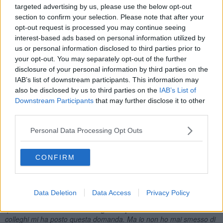
competenza della Polizia di Stato ma nulla vietava ai Carabinieri di
targeted advertising by us, please use the below opt-out
autonomi accertamenti. Il caso era grave e aveva suscitato allarme
section to confirm your selection. Please note that after your
sociale. Non si era mai verificato in città una rapina sfociata nel
opt-out request is processed you may continue seeing
ferimento del rapinato. Fu così che il Maresciallo decise di recarsi
interest-based ads based on personal information utilized by
in ospedale senza neanche avvisare i cugini. Non appena entrato
us or personal information disclosed to third parties prior to
nella corsia di degenza il gioielliere, quasi sorpreso dalla visita, fra il
your opt-out. You may separately opt-out of the further
serio e il faceto lo rimproverò:
“Maresciallo, sono venuti a trovarmi
disclosure of your personal information by third parties on the
tutti. Polizia, Squadra Mobile, e anche la Polizia Municipale. Mi
IAB’s list of downstream participants. This information may
chiedevo perché i Carabinieri non vengono? Forse hanno già
also be disclosed by us to third parties on the
IAB’s List of
arrestato il rapinatore che mi ha sparato?”
Downstream Participants
that may further disclose it to other
“Siamo arrivati per ultimi ma troveremo la soluzione per primi”,
third parties.
rispose il Maresciallo Cometa dando a vedere falsa sicurezza, e
simulando sagacia investigativa. E aggiunse:
“Mi dica, la sera prima
Personal Data Processing Opt Outs
della rapina si è presentata in negozio una donna a lei
sconosciuta? Lei è un orefice, è abituato a osservare le persone, a
CONFIRM
catalogarle, e a quantificare gli oggetti d’oro che indossano.”
L’orefice, sospirando profondamente, diede la risposta che Cometa
si aspettava:
“Maresciallo io penso a quella donna da dopo
l’operazione. Dopo avere smaltito l’anestesia e dopo che il medico
Data Deletion
Data Access
Privacy Policy
mi ha comunicato di essere fuori pericolo, il mio pensiero è fisso a
quella donna.
Alla
donna del giorno prima.
Nessuno dei suoi
colleghi mi ha posto questa domanda. Ma io non ho mai smesso di