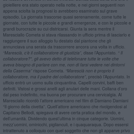
gioielliere era stato operato nella notte, e nei giorni seguenti non
appena sciolta la prognosi lo avrebbero esaminato sul grave
episodio. La giornata trascorse quasi serenamente, come tutte le
giornate, con tutte le piccole e grandi emergenze, e con le piccole e
grandi burocrazie su cui districarsi. Giunta la sera mentre il
Maresciallo Cometa si stava rilassando in ufficio prima di lasciarlo e
raggiungere il suo alloggio fu destato dal piantone che gli
annunciava una serata da trascorrere ancora una volta in ufficio.
“Marescià, c’è il collaboratore di giustizia”,
disse l’Appuntato
. “ Il
collaboratore?", gli avevo detto di telefonare tutte le volte che
aveva bisogno di parlare con me, non di farsi vedere nei dintorni
della Caserma”
rispose Cometa.
“Marescià non è proprio il
collaboratore, ma il padre del collaboratore”
, precisò l’Appuntato. In
ufficio entrò un uomo sulla cinquantina. Capelli corvini, baffi ben
definiti. Vistosi e grossi anelli agli anulari delle mani. Collana d’oro
dal peso indefinito, ma buona per procurare una cervicalgia. Al
Maresciallo ricordò l’attore americano nel film di Damiano Damiani
“Il giorno della civetta”. Quell’attore americano che rivolgendosi al
Capitano Bellodi, spiegava di avere certa pratica del mondo, e
dell’umanità. Dividendo quest’ultima in cinque categorie. Uomini,
mezz’uomini, ominicchi, piglianculi, e i quaquaraqua. Dopo essersi
intrattenuto a colloquio con quel soggetto che non gli apparve privo