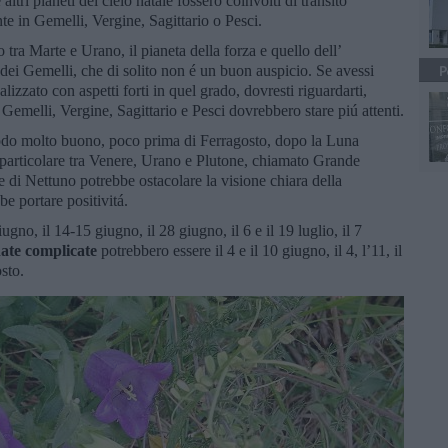
tri pianeti del cielo natale fossero coinvolti di transito
te in Gemelli, Vergine, Sagittario o Pesci.
 tra Marte e Urano, il pianeta della forza e quello dell’
dei Gemelli, che di solito non é un buon auspicio. Se avessi
P
alizzato con aspetti forti in quel grado, dovresti riguardarti,
 Gemelli, Vergine, Sagittario e Pesci dovrebbero stare piú attenti.
periodo molto buono, poco prima di Ferragosto, dopo la Luna
particolare tra Venere, Urano e Plutone, chiamato Grande
e di Nettuno potrebbe ostacolare la visione chiara della
 portare positivitá.
ugno, il 14-15 giugno, il 28 giugno, il 6 e il 19 luglio, il 7
ate complicate
potrebbero essere il 4 e il 10 giugno, il 4, l’11, il
osto.