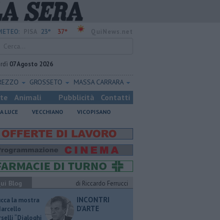
23°
37°
METEO:
PISA
QuiNews.net
rdì
07 Agosto 2026
REZZO
GROSSETO
MASSA CARRARA
ste
Animali
Pubblicità
Contatti
A LUCE
VECCHIANO
VICOPISANO
ui Blog
di Riccardo Ferrucci
INCONTRI
ucca la mostra
D'ARTE
Marcello
selli “Dialoghi