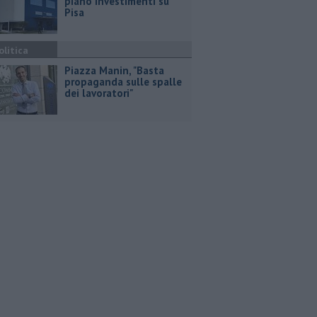
piano investimenti su
Pisa
olitica
Piazza Manin, "Basta
propaganda sulle spalle
dei lavoratori"