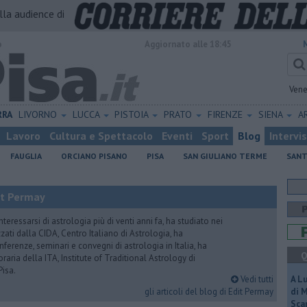
alla audience di
o
Aggiornato alle 18:45
Vene
RRA
LIVORNO
LUCCA
PISTOIA
PRATO
FIRENZE
SIENA
A
Lavoro
Cultura e Spettacolo
Eventi
Sport
Blog
Intervi
FAUGLIA
ORCIANO PISANO
PISA
SAN GIULIANO TERME
SANT
it Permay
nteressarsi di astrologia più di venti anni fa, ha studiato nei
zati dalla CIDA, Centro Italiano di Astrologia, ha
erenze, seminari e convegni di astrologia in Italia, ha
Q
oraria della ITA, Institute of Traditional Astrology di
Pisa.
Vedi tutti
A L
gli articoli del blog di Edit Permay
di 
Scar