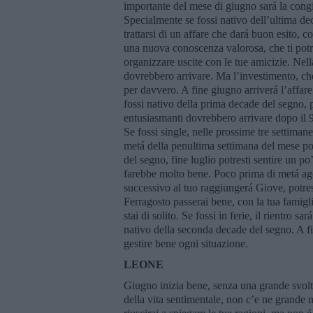
importante del mese di giugno sará la cong
Specialmente se fossi nativo dell’ultima de
trattarsi di un affare che dará buon esito, c
una nuova conoscenza valorosa, che ti pot
organizzare uscite con le tue amicizie. Ne
dovrebbero arrivare. Ma l’investimento, che
per davvero. A fine giugno arriverá l’affare 
fossi nativo della prima decade del segno, po
entusiasmanti dovrebbero arrivare dopo il 9 
Se fossi single, nelle prossime tre settiman
metá della penultima settimana del mese pot
del segno, fine luglio potresti sentire un 
farebbe molto bene. Poco prima di metá ag
successivo al tuo raggiungerá Giove, potresti
Ferragosto passerai bene, con la tua famigli
stai di solito. Se fossi in ferie, il rientro s
nativo della seconda decade del segno. A fi
gestire bene ogni situazione.
LEONE
Giugno inizia bene, senza una grande svolta,
della vita sentimentale, non c’e ne grande n