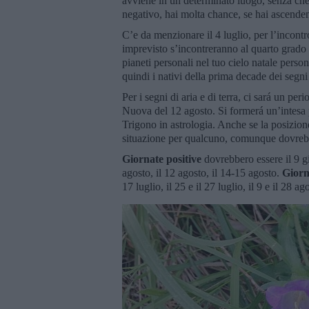
avviene in un determinato luogo, senza che al
negativo, hai molta chance, se hai ascenden
C’e da menzionare il 4 luglio, per l’incontro
imprevisto s’incontreranno al quarto grado 
pianeti personali nel tuo cielo natale person
quindi i nativi della prima decade dei segni
Per i segni di aria e di terra, ci sará un 
Nuova del 12 agosto. Si formerá un’intesa 
Trigono in astrologia. Anche se la posizion
situazione per qualcuno, comunque dovrebbe
Giornate positive
dovrebbero essere il 9 gi
agosto, il 12 agosto, il 14-15 agosto.
Giorn
17 luglio, il 25 e il 27 luglio, il 9 e il 28 ag