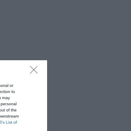
sonal or
ection to
ou may
 personal
out of the
 downstream
B’s List of