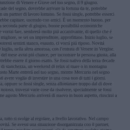
iunzione di Venere e Giove nel tuo segno, il 9 giugno.
cade del segno, dovrebbe arrivare la fortuna da te, potrebbe
on un partner di lavoro lontano. Se fossi single, potrebbe esserci
rebbe capitare, uscendo con amici. É un momento buono, per
lla seconda parte di giugno, buone possibilitá economiche
 vorrai fare, sembrerá molto piú accantivante, di quello che é
migliore, se sei un imprenditore, approfittane. Inizio luglio, se
tresti sentirti stanco, esausto, ci vorrá piú riposo. Novitá
luglio, nella sfera amorosa, con l’entrata di Venere in Vergine.
e del mese avrai piú chance, per incontrare la persona giusta, alla
rebbe essere il giorno esatto. Se fossi nativo della terza decade
po’ di stanchezza, un weekend di relax al mare o in montagna
osto Marte entrerá nel tuo segno, mentre Mercurio nel segno
 avere voglia di investire in una cosa non di tutti i giorni.
a, oppure se fossi single, senza allontanare troppo dal di dove
ará noioso, troverai varie cose da risolvere, specialmente se fossi
ne agosto Mercurio arriverá di nuovo in buon aspetto, riuscirai a
 tutto si svolge al regolare, a livello lavorativo. Nel campo
ovitá. Se avessi una situazione disorganizzata con il partner,