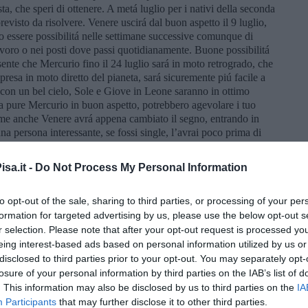
ta, che speri di ottenere. A metá luglio per i nativi della seconda
visto da risolvere. Venere uscirá dal buon aspetto il 9 luglio,
o essere possibilitá nelle settimane successive comunque di
avoro o nei posti dove passi quotidianamente. Buone possibilitá
ente che Mercurio fino il 24 luglio sará in moto retrogrado, che
ipresa in moto diretto del pianeta, sará sicuremente piú facile a
á con un bel cielo, Sole e Giove in Leone saranno in ottimo
iva pure Mercurio in buon aspetto, potrebbero agevolare i tuo
come anche Venere avrá appena cambiato il segno, entrando in
a persona interessante, se fossi single, l’avrai poco prima di
er nuove conoscenze. Per i nativi della seconda decade del
ere critico il giorno 23 agosto, a livello relazionale, per i
sa.it -
Do Not Process My Personal Information
 per viaggi e divertimenti.
to opt-out of the sale, sharing to third parties, or processing of your per
 di usufruire del favorevole aspetto di Giove, il pianeta della
formation for targeted advertising by us, please use the below opt-out s
 dell’ultima decade del segno, potresti essere fortunato, tieni
r selection. Please note that after your opt-out request is processed y
he dovrebbero portare il massimo beneficio ai nativi del tuo
eing interest-based ads based on personal information utilized by us or
to, se hai un’azienda, o se fossi single, ed hai ascendente in
disclosed to third parties prior to your opt-out. You may separately opt-
ovare la relazione della tua vita. Ma sarebbero giorni anche per
losure of your personal information by third parties on the IAB’s list of
e fossi single, piú probabilitá di conoscere qualcuno l’avrai nella
. This information may also be disclosed by us to third parties on the
IA
 dal buon aspetto, quindi datti da fare, per uscire, piúttosto nei
Participants
that may further disclose it to other third parties.