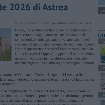
tate 2026 di Astrea
con 
QUI
DI EDIT PERMAY - LUNEDÌ
01 GIUGNO 2026
ORE 01:00
Estate, che profuma di libertà, tra tramonti magici al
Ult
mare o in montagna, notti stellate. Passiamo piú
tempo fuori, e tanti aspettano le vacanze, per poter
A
staccare dal quotidiano, per qualche settimane. Cosa ti
accadrá quest’estate? Arriverá l’amore vero, che é da
tanto che aspetti? Oppure l’oggetto del tuo desiderio é
un fuggitivo, cosicché non disdegneresti qualche
incontro fugace?! Vediamo segno per segno, i periodi
P
sicuramente l’entrata di Giove nel segno del Leone, a fine
rá i nativi dei segni di acqua e di terra, ma poi, da luglio sará a
ni di fuoco.
sará la congiunzione tra Venere e Giove il 9 giugno, ancora nel
A
lascino il segno. Potrebbe portare un bel po’ di fortuna, perfino
izzato alla data di nascita questo transito di congiunzione