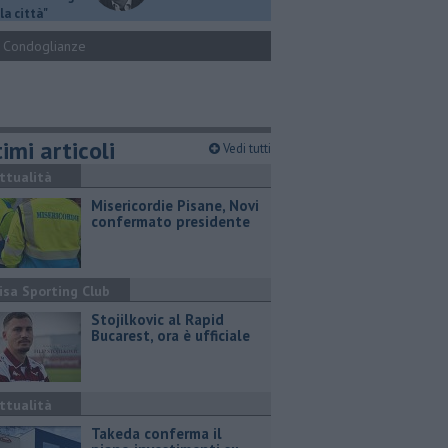
la città"
Condoglianze
imi articoli
Vedi tutti
ttualità
Misericordie Pisane, Novi
confermato presidente
isa Sporting Club
Stojilkovic al Rapid
Bucarest, ora è ufficiale
ttualità
Takeda conferma il