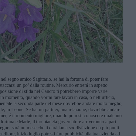
el segno amico Sagittario, se hai la fortuna di poter fare
staccarsi un po’ dalla routine. Mercurio entrerá in aspetto
n posizione di sfida nel Cancro ti potrebbero imporre varie
un momento, quando vorrai fare lavori in casa, o nell’ufficio,
imentale la seconda parte del mese dovrebbe andare molto meglio,
 te, in Leone. Se hai un partner, una relazione, dovrebbe andare
rtner, é il momento migliore, quando potresti conoscere qualcuno
 fortuna e Marte, il tuo pianeta governatore arriveranno a pari
segno, sará un mese che ti dará tanta soddisfazione da piú punti
enditore, inizio luglio potresti fare pubblicitá alla tua azienda ad