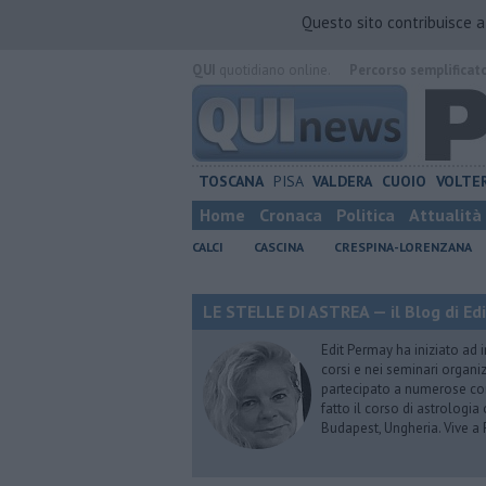
Questo sito contribuisce 
QUI
quotidiano online.
Percorso semplificat
TOSCANA
PISA
VALDERA
CUOIO
VOLTE
Home
Cronaca
Politica
Attualità
CALCI
CASCINA
CRESPINA-LORENZANA
LE STELLE DI ASTREA — il Blog di Ed
Edit Permay ha iniziato ad i
corsi e nei seminari organiz
partecipato a numerose conf
fatto il corso di astrologia 
Budapest, Ungheria. Vive a 