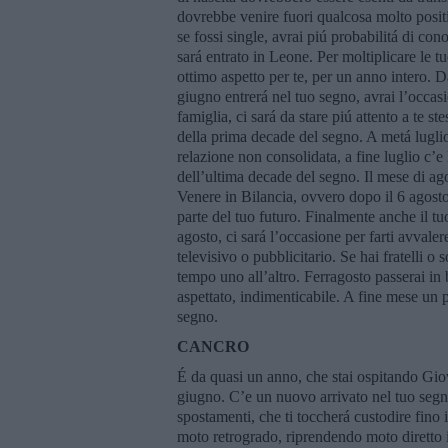
dovrebbe venire fuori qualcosa molto posit
se fossi single, avrai piú probabilitá di c
sará entrato in Leone. Per moltiplicare le 
ottimo aspetto per te, per un anno intero. D
giugno entrerá nel tuo segno, avrai l’occasi
famiglia, ci sará da stare piú attento a te st
della prima decade del segno. A metá luglio
relazione non consolidata, a fine luglio c’e 
dell’ultima decade del segno. Il mese di ag
Venere in Bilancia, ovvero dopo il 6 agosto
parte del tuo futuro. Finalmente anche il t
agosto, ci sará l’occasione per farti avvale
televisivo o pubblicitario. Se hai fratelli 
tempo uno all’altro. Ferragosto passerai i
aspettato, indimenticabile. A fine mese un p
segno.
CANCRO
É da quasi un anno, che stai ospitando Giov
giugno. C’e un nuovo arrivato nel tuo segn
spostamenti, che ti toccherá custodire fino i
moto retrogrado, riprendendo moto diretto il