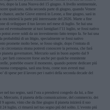
ivo, dopo la Luna Nuova del 15 giugno. A livello sentimentale,
onoscere qualcuno, nella seconda parte di giugno, quando Venere
tue chance, anche Giove entrerá in Leone, a fine giugno, sará in
a ora inizierá la parte piú interessante del 2026. Marte a fine
one di sviluppare il tuo lavoro nel mese di luglio. Se hai una
esso ed eventualmente ai tuoi famigliari l’11 luglio, se fossi nativo
 potrai avere soldi da un investimento fatto tempo fa. Se hai una
la probabilitá di un litigio, specialmente se fossi nativo
osto promette molto bene, se fosso single, dopo l’entrata di
 in circostanza strana potresti conoscere la persona, che fará
uo pianeta governatore, Mercurio sará in buon aspetto dal 9
re, per farti conoscere forse anche per qualche emmitente
o sorelle, potrebbe essere il momento, quando potrete dedicare piú
n buona compagnia, sará una festa, come non avresti mai
o’ di spese per il lavoro per i nativi della seconda decade del
e nel tuo segno, sará l’ora a prendersi congedo da lui, a fine
o, Mercurio, il pianeta della comunicazione, del commercio, dei
l 9 agosto, visto che da fine giugno il pianeta inizierá il suo
 24 luglio, ci rimarrá nel tuo segno piú del solito. L’evento piú