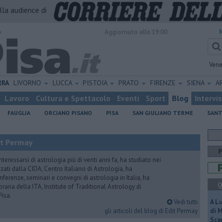
alla audience di
o
Aggiornato alle 19:00
Vene
RRA
LIVORNO
LUCCA
PISTOIA
PRATO
FIRENZE
SIENA
A
Lavoro
Cultura e Spettacolo
Eventi
Sport
Blog
Intervi
FAUGLIA
ORCIANO PISANO
PISA
SAN GIULIANO TERME
SANT
it Permay
nteressarsi di astrologia più di venti anni fa, ha studiato nei
zati dalla CIDA, Centro Italiano di Astrologia, ha
erenze, seminari e convegni di astrologia in Italia, ha
Q
oraria della ITA, Institute of Traditional Astrology di
Pisa.
Vedi tutti
A L
gli articoli del blog di Edit Permay
di 
Scar