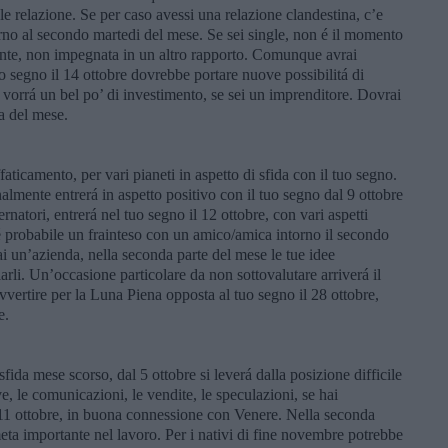
le relazione. Se per caso avessi una relazione clandestina, c’e
rno al secondo martedi del mese. Se sei single, non é il momento
ente, non impegnata in un altro rapporto. Comunque avrai
o segno il 14 ottobre dovrebbe portare nuove possibilitá di
i vorrá un bel po’ di investimento, se sei un imprenditore. Dovrai
ca del mese.
ffaticamento, per vari pianeti in aspetto di sfida con il tuo segno.
lmente entrerá in aspetto positivo con il tuo segno dal 9 ottobre
rnatori, entrerá nel tuo segno il 12 ottobre, con vari aspetti
, é probabile un frainteso con un amico/amica intorno il secondo
ai un’azienda, nella seconda parte del mese le tue idee
arli. Un’occasione particolare da non sottovalutare arriverá il
vvertire per la Luna Piena opposta al tuo segno il 28 ottobre,
e.
sfida mese scorso, dal 5 ottobre si leverá dalla posizione difficile
tive, le comunicazioni, le vendite, le speculazioni, se hai
’11 ottobre, in buona connessione con Venere. Nella seconda
eta importante nel lavoro. Per i nativi di fine novembre potrebbe