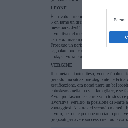
LEONE
É arrivato il momento, quando devi lasciar
Persona
Non farne un dramma, ci sono tanti altri pia
mese agevolerá la tua vita lavorativa e Mer
lavorativa del mese fino al penultimo weeke
carriera. Inizio mese potrebbero esserci pro
Prosegue un periodo piú buono dal punto 
segnalare buone notizie in arrivo. L’ultima 
sfida, ci vorrá piú accortezza.
VERGINE
Il pianeta da tanto atteso, Venere finalmente
periodo una situazione stagnante nella tua v
gratificazione, ora potrai tirare un bel sos
entusiasmo nella tua vita famigliare, e se f
Avrai piú fascino e sicurezza in te stesso e 
lavorativa. Peraltro, la posizione di Marte ne
vantaggiosi. A parte del secondo martedi d
lavoro, per delle persone non tanto positive 
propositi per avere successo nel tuo lavoro.