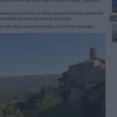
rpione, renderá piú attivi i segni Cancro, Vergine, Capricorno
omunicazione nel mese di ottobre prenderá velocitá, passerá ben
la penultima domenica del mese in Scorpione.
A
 nello stesso segno dove erano, tutti in moto retrogrado.