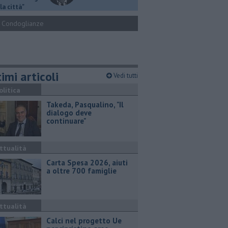
la città"
Condoglianze
imi articoli
Vedi tutti
olitica
Takeda, Pasqualino, "Il
dialogo deve
continuare"
ttualità
Carta Spesa 2026, aiuti
a oltre 700 famiglie
ttualità
Calci nel progetto Ue