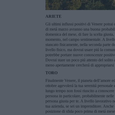
ARIETE
Gli ultimi influssi positivi di Venere potrai
di metá marzo avranno una buona probabilitá
domenica del mese, di fare la scelta giusta, 
momento, nel campo sentimentale. A livello
stancato fisicamente, nella seconda parte 
livello fisico, ma dovrai usare piú la comu
potrebbe portare nuove conoscenze positiv
Dovrai stare un poco piú attento del solito 
meno apertamente cercherá di appropriarsi d
TORO
Finalmente Venere, il pianeta dell’amore ed 
ottobre agevolerá la tua serenitá personale e 
lungo tempo non fossi riuscito a conoscere
persona in particolare, probabilmente nelle
persona giusta per te. A livello lavorativo 
tua azienda, se sei un imprenditore. Anche
posizione di sfida poco prima di metá mese,