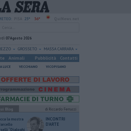
25°
36°
METEO:
PISA
QuiNews.net
rdì
07 Agosto 2026
REZZO
GROSSETO
MASSA CARRARA
ste
Animali
Pubblicità
Contatti
A LUCE
VECCHIANO
VICOPISANO
ui Blog
di Riccardo Ferrucci
INCONTRI
ucca la mostra
D'ARTE
Marcello
selli “Dialoghi