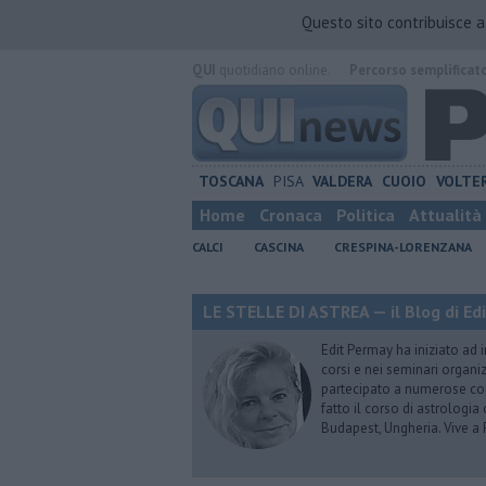
Questo sito contribuisce 
QUI
quotidiano online.
Percorso semplificat
TOSCANA
PISA
VALDERA
CUOIO
VOLTE
Home
Cronaca
Politica
Attualità
CALCI
CASCINA
CRESPINA-LORENZANA
LE STELLE DI ASTREA — il Blog di Ed
Edit Permay ha iniziato ad i
corsi e nei seminari organiz
partecipato a numerose conf
fatto il corso di astrologia 
Budapest, Ungheria. Vive a 