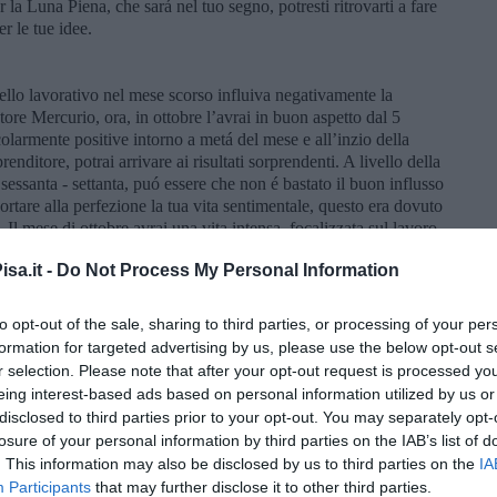
la Luna Piena, che sará nel tuo segno, potresti ritrovarti a fare
r le tue idee.
vello lavorativo nel mese scorso influiva negativamente la
tore Mercurio, ora, in ottobre l’avrai in buon aspetto dal 5
olarmente positive intorno a metá del mese e all’inzio della
nditore, potrai arrivare ai risultati sorprendenti. A livello della
 sessanta - settanta, puó essere che non é bastato il buon influsso
portare alla perfezione la tua vita sentimentale, questo era dovuto
. Il mese di ottobre avrai una vita intensa, focalizzata sul lavoro,
, peró sará ancora presto a dire, se si tratterá di una cosa
sa.it -
Do Not Process My Personal Information
inizio di novembre.
to opt-out of the sale, sharing to third parties, or processing of your per
sei un imprenditore, i tuoi piani lavorativi riuscirai a sviluppare
formation for targeted advertising by us, please use the below opt-out s
 Giove. Poco prima di metá mese anche Marte si metterá alla tua
r selection. Please note that after your opt-out request is processed y
bre sará un mese quando i fatti supereranno ogni tua aspettativa,
eing interest-based ads based on personal information utilized by us or
rticolarmente ben agevolato dalle stelle nella penultima settimana
disclosed to third parties prior to your opt-out. You may separately opt-
rebbe andare tutto bene, specialmente dopo il 9 ottobre, dopo
losure of your personal information by third parties on the IAB’s list of
rá alle tue esigenze per crearti piú serenitá famigliare e
. This information may also be disclosed by us to third parties on the
IA
re qualcuno, dopo questa data, con tanta velocitá ed é molto
Participants
that may further disclose it to other third parties.
ed indulgente, valuta tu, se avrai la forza e la voglia di gestirlo.