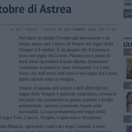
tobre di Astrea
con 
QUI
DI EDIT PERMAY - SABATO
30 SETTEMBRE 2023
ORE 07:00
Nel mese di ottobre l’evento piú interessante e da
Ult
tempo atteso sará l’arrivo di Venere nel segno della
Vergine il 9 ottobre. É da giugno che il pianeta si
P
trova nel segno del Leone. Plutone poco prima di
metá mese riprenderá il moto diretto, rimarranno
comunque 4 pianeti in moto retrogrado. La Luna
Nera, che dall’inizio dell’anno é nel segno del Leone,
inizio ottobre entra in Vergine.
A
Venere, il pianeta dell’amore e dell’affetivitá nel
segno della Vergine é piúttosto controllato, ovvero le
decisioni che prenderete in questo periodo a livello
sentimentale, saranno ponderate, basate sulla
razionalitá. La sua permanenza nel segno della
i segni Toro, Cancro, Vergine, Capricorno e Scorpione.
A
ella Bilancia, agevolerá i nativi dei segni Gemelli, Leone,