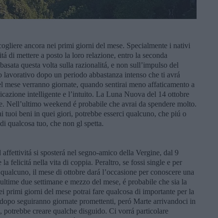
 cogliere ancora nei primi giorni del mese. Specialmente i nativi
 di mettere a posto la loro relazione, entro la seconda
basata questa volta sulla razionalitá, e non sull’impulso del
 lavorativo dopo un periodo abbastanza intenso che ti avrá
del mese verranno giornate, quando sentirai meno affaticamento a
nicazione intelligente e l’intuito. La Luna Nuova del 14 ottobre
e. Nell’ultimo weekend é probabile che avrai da spendere molto.
ai tuoi beni in quei giori, potrebbe esserci qualcuno, che piú o
i qualcosa tuo, che non gl spetta.
affettivitá si sposterá nel segno-amico della Vergine, dal 9
la felicitá nella vita di coppia. Peraltro, se fossi single e per
 qualcuno, il mese di ottobre dará l’occasione per conoscere una
 ultime due settimane e mezzo del mese, é probabile che sia la
nei primi giorni del mese potrai fare qualcosa di importante per la
 dopo seguiranno giornate promettenti, peró Marte arrivandoci in
 potrebbe creare qualche disguido. Ci vorrá particolare