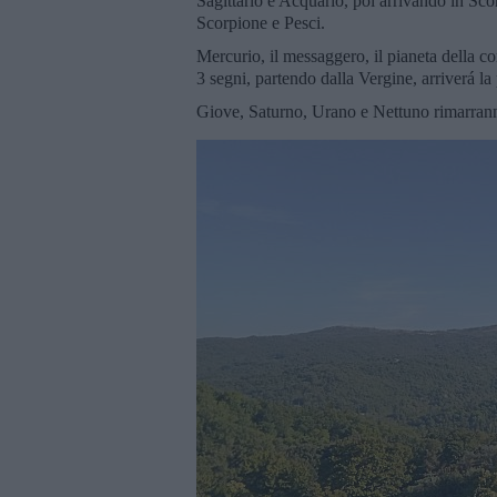
Sagittario e Acquario, poi arrivando in Sco
Scorpione e Pesci.
Mercurio, il messaggero, il pianeta della c
3 segni, partendo dalla Vergine, arriverá 
Giove, Saturno, Urano e Nettuno rimarranno