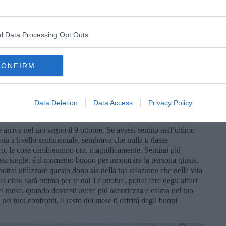
e andare via Venere dal tuo segno, dopo 4 mesi di permanenza.
l Data Processing Opt Outs
neti in buon aspetto, tra l’altro Marte, che nella prima metá del
curio, che sará in buon aspetto dalla metá della prima settimana
nd del mese, potrai portare ad un livello superiore la tua
CONFIRM
blemi con i pagamenti dei tuoi clienti, se hai un’azienda.
di vista economico. La Luna Nuova del 14 ottobre potrebbe
settimana un po’ piú tesa, per qualche pianeta in posizione di
Data Deletion
Data Access
Privacy Policy
 arriva nel tuo segno il 9 ottobre. Se avessi sentito nell’ultimo
ita a livello sentimentale, sembrava che nulla ti dasse
piro, le cose cambieranno ora, magnificamente. Sentirai piú
ossi single, é il momento buono per incontrare la persona giusta.
potrai utilizzare questo dono sia nella tua relazione che nella vita
l cielo sará ottima per te dal 12 ottobre, potrai fare degli affari
el mese, quando dovresti avere piú accortezza e calma nel tuo
nei tuoi confronti, il resto del mese ti offrirá degli buoni