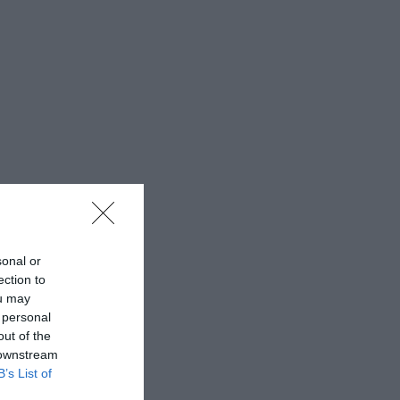
sonal or
ection to
ou may
 personal
out of the
 downstream
B’s List of