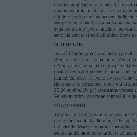
tua vita famigliare oppure nella tua eventua
una buona probabilitá che ti scoprano, into
migliore per trovare una persona indipend
sempre idee brillanti, la Luna Nuova nel tu
sviluppo nel tuo lavoro, anche se per ora c
stare piú attento ai soldi all’ultima domeni
SCORPIONE
Inizio di ottobre potresti sentire un po’ di a
Ben presto le cose cambieranno, Venere fina
e Marte, che é uno dei tuoi due pianeti gove
positivi verso altri pianeti. Ciononostante
martedi del mese. A livello lavorativo, se h
rimarranno in gestazione, non é ora di lanci
25-26 ottobre. Un po’ di tensione potresti a
Venere in ottima posizione calmerá le acqu
SAGITTARIO
Ti sarai stufato di Mercurio in posizione di 
per te, facilitando da allora in poi le tratta
un’azienda. Marte é in buon aspetto fino l
settimana del mese potrai arrivare ad una m