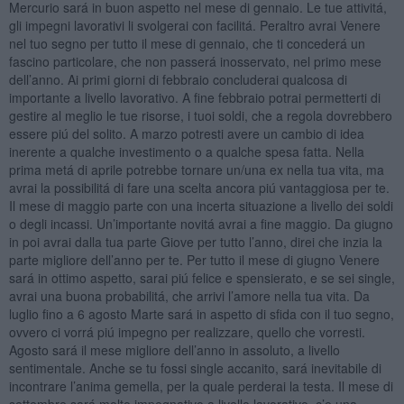
Mercurio sará in buon aspetto nel mese di gennaio. Le tue attivitá,
gli impegni lavorativi li svolgerai con facilitá. Peraltro avrai Venere
nel tuo segno per tutto il mese di gennaio, che ti concederá un
fascino particolare, che non passerá inosservato, nel primo mese
dell’anno. Ai primi giorni di febbraio concluderai qualcosa di
importante a livello lavorativo. A fine febbraio potrai permetterti di
gestire al meglio le tue risorse, i tuoi soldi, che a regola dovrebbero
essere piú del solito. A marzo potresti avere un cambio di idea
inerente a qualche investimento o a qualche spesa fatta. Nella
prima metá di aprile potrebbe tornare un/una ex nella tua vita, ma
avrai la possibilitá di fare una scelta ancora piú vantaggiosa per te.
Il mese di maggio parte con una incerta situazione a livello dei soldi
o degli incassi. Un’importante novitá avrai a fine maggio. Da giugno
in poi avrai dalla tua parte Giove per tutto l’anno, direi che inzia la
parte migliore dell’anno per te. Per tutto il mese di giugno Venere
sará in ottimo aspetto, sarai piú felice e spensierato, e se sei single,
avrai una buona probabilitá, che arrivi l’amore nella tua vita. Da
luglio fino a 6 agosto Marte sará in aspetto di sfida con il tuo segno,
ovvero ci vorrá piú impegno per realizzare, quello che vorresti.
Agosto sará il mese migliore dell’anno in assoluto, a livello
sentimentale. Anche se tu fossi single accanito, sará inevitabile di
incontrare l’anima gemella, per la quale perderai la testa. Il mese di
settembre sará molto impegnativo a livello lavorativo, c’e una