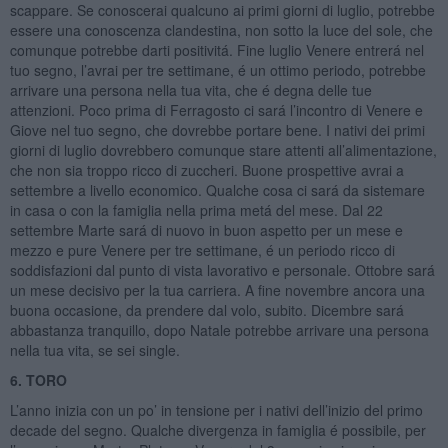
scappare. Se conoscerai qualcuno ai primi giorni di luglio, potrebbe
essere una conoscenza clandestina, non sotto la luce del sole, che
comunque potrebbe darti positivitá. Fine luglio Venere entrerá nel
tuo segno, l’avrai per tre settimane, é un ottimo periodo, potrebbe
arrivare una persona nella tua vita, che é degna delle tue
attenzioni. Poco prima di Ferragosto ci sará l’incontro di Venere e
Giove nel tuo segno, che dovrebbe portare bene. I nativi dei primi
giorni di luglio dovrebbero comunque stare attenti all’alimentazione,
che non sia troppo ricco di zuccheri. Buone prospettive avrai a
settembre a livello economico. Qualche cosa ci sará da sistemare
in casa o con la famiglia nella prima metá del mese. Dal 22
settembre Marte sará di nuovo in buon aspetto per un mese e
mezzo e pure Venere per tre settimane, é un periodo ricco di
soddisfazioni dal punto di vista lavorativo e personale. Ottobre sará
un mese decisivo per la tua carriera. A fine novembre ancora una
buona occasione, da prendere dal volo, subito. Dicembre sará
abbastanza tranquillo, dopo Natale potrebbe arrivare una persona
nella tua vita, se sei single.
6. TORO
L’anno inizia con un po’ in tensione per i nativi dell’inizio del primo
decade del segno. Qualche divergenza in famiglia é possibile, per