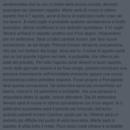
sembrerebbe che tu non ci creda della buona riuscita, dovresti
scacciare via i pensieri negativi. Marte sará di nuovo in ottimo
aspetto fino il 7 agosto, avrai la forza di realizzare molte cose nel
tuo lavoro. A metá luglio é probabile qualche cambiamento a livello
lavorativo, dovrai modificare le tue abitudini quotidiane. Il 31 luglio
Venere arriverá in aspetto positivo con il tuo segno, rimanendoci
per tre settimane. Sará un’altro periodo buono, per fare nuove
conoscenze, se sei single. Potresti trovare attraente una persona,
che sta non lontano dal luogo, dove stai tu. Il mese di agosto parte
con un bel grande trigono nel cielo, é probabile, che otterrai piú
soldi del previsto. Per tutto l’agosto avrai Venere in buon aspetto,
vivrai delle giornate serene e se fossi single, potresti incontrare una
persona interessante nell’immediata vicinanza oppure una nuova
conoscenza online potrebbe nascere. Forse proprio a Ferragosto
farai questa conoscenza. Da settembre sarai piú concentrato sul
lavoro, intorno il 18 settembre é probabile, che una persona ti
attaccherá dietro le spalle, dovrai difenderti. Dal 20 settembre
Venere sará di nuovo in ottima connessione con il tuo segno, le 3
settimane successive sará il periodo piú fortunato dell’anno,
quando potresti trovare il partner giusto per te. Ottobre sará un
periodo piú difficile dal punto di vista lavorativo, Marte sará in
aspetto di sfida tutto il mese. Poco dopo metá ottobre é probabile