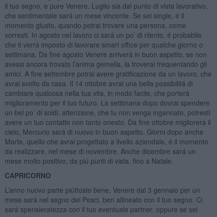
il tuo segno, e pure Venere. Luglio sia dal punto di vista lavorativo,
che sentimentale sará un mese vincente. Se sei single, é il
momento giusto, quando potrai trovare una persona, come
vorresti. In agosto nel lavoro ci sará un po’ di rilento, é probabile
che ti verrá imposto di lavorare smart office per qualche giorno o
settimana. Da fine agosto Venere arriverá in buon aspetto, se non
avessi ancora trovato l’anima gemella, la troverai frequentando gli
amici. A fine settembre potrai avere gratificazione da un lavoro, che
avrai svolto da casa. Il 14 ottobre avrai una bella possibilitá di
cambiare qualcosa nella tua vita, in modo facile, che porterá
miglioramento per il tuo futuro. La settimana dopo dovrai spendere
un bel po’ di soldi, attenzione, che tu non venga ingannato, potresti
avere un tuo contatto non tanto onesto. Da fine ottobre migliorerá il
cielo, Mercurio sará di nuovo in buon aspetto. Giorni dopo anche
Marte, quello che avrai progettato a livello aziendale, é il momento
da realizzare, nel mese di novembre. Anche dicembre sará un
mese molto positivo, da piú punti di vista, fino a Natale.
CAPRICORNO
L’anno nuovo parte piúttosto bene, Venere dal 3 gennaio per un
mese sará nel segno dei Pesci, ben allineato con il tuo segno. Ci
sará spensieratezza con il tuo eventuale partner, oppure se sei