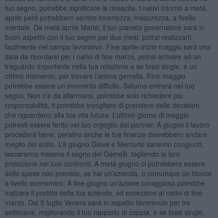
tuo segno, potrebbe significare la rinascita. I nativi intorno a metá
aprile peró potrebbero sentire incertezza, insicurezza, a livello
mentale. Da metá aprile Marte, il tuo pianeta governatore sará in
buon aspetto con il tuo segno per due mesi, potrai realizzarti
facilmente nel campo lavorativo. Fine aprile-inizio maggio sará una
data da ricordarsi per i nativi di fine marzo, potrai arrivare ad un
traguardo importante nella tua relazione e se fossi single, é un
ottimo momento, per trovare l’anima gemella. Fine maggio
potrebbe essere un momento difficile, Saturno entrerá nel tuo
segno. Non c’e da allarmarsi, potrebbe solo richiedere piú
responsabilitá, ti potrebbe invogliare di prendere delle decisioni,
che riguardano alla tua vita futura. L’ultimo giorno di maggio
potresti essere ferito nel tuo orgoglio dal partner. A giugno il lavoro
procederá bene, peraltro anche le tue finanze dovrebbero andare
meglio del solito. L’8 giugno Giove e Mercurio saranno congiunti,
lascaranno insieme il segno dei Gemelli, togliendo la loro
protezione nei tuoi confronti. A metá giugno ci potrebbero essere
delle spese non previste, se hai un’azienda, o comunque un blocco
a livello economico. A fine giugno un’azione coraggiosa potrebbe
inalzare il profitto della tua azienda, ad eccezione ai nativi di fine
marzo. Dal 5 luglio Venere sará in aspetto favorevole per tre
settimane, migliorando il tuo rapporto di coppia, e se fossi single,