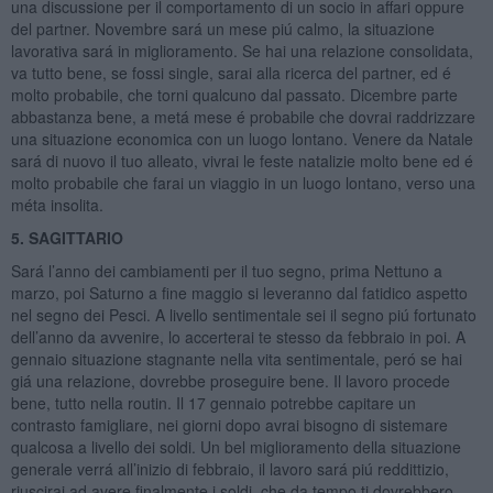
una discussione per il comportamento di un socio in affari oppure
del partner. Novembre sará un mese piú calmo, la situazione
lavorativa sará in miglioramento. Se hai una relazione consolidata,
va tutto bene, se fossi single, sarai alla ricerca del partner, ed é
molto probabile, che torni qualcuno dal passato. Dicembre parte
abbastanza bene, a metá mese é probabile che dovrai raddrizzare
una situazione economica con un luogo lontano. Venere da Natale
sará di nuovo il tuo alleato, vivrai le feste natalizie molto bene ed é
molto probabile che farai un viaggio in un luogo lontano, verso una
méta insolita.
5. SAGITTARIO
Sará l’anno dei cambiamenti per il tuo segno, prima Nettuno a
marzo, poi Saturno a fine maggio si leveranno dal fatidico aspetto
nel segno dei Pesci. A livello sentimentale sei il segno piú fortunato
dell’anno da avvenire, lo accerterai te stesso da febbraio in poi. A
gennaio situazione stagnante nella vita sentimentale, peró se hai
giá una relazione, dovrebbe proseguire bene. Il lavoro procede
bene, tutto nella routin. Il 17 gennaio potrebbe capitare un
contrasto famigliare, nei giorni dopo avrai bisogno di sistemare
qualcosa a livello dei soldi. Un bel miglioramento della situazione
generale verrá all’inizio di febbraio, il lavoro sará piú reddittizio,
riuscirai ad avere finalmente i soldi, che da tempo ti dovrebbero