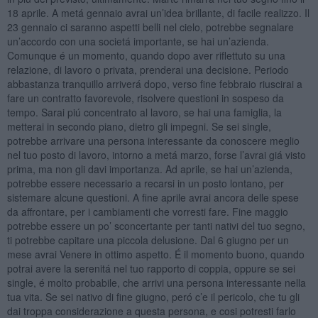
18 aprile. A metá gennaio avrai un’idea brillante, di facile realizzo. Il
23 gennaio ci saranno aspetti belli nel cielo, potrebbe segnalare
un’accordo con una societá importante, se hai un’azienda.
Comunque é un momento, quando dopo aver riflettuto su una
relazione, di lavoro o privata, prenderai una decisione. Periodo
abbastanza tranquillo arriverá dopo, verso fine febbraio riuscirai a
fare un contratto favorevole, risolvere questioni in sospeso da
tempo. Sarai piú concentrato al lavoro, se hai una famiglia, la
metterai in secondo piano, dietro gli impegni. Se sei single,
potrebbe arrivare una persona interessante da conoscere meglio
nel tuo posto di lavoro, intorno a metá marzo, forse l’avrai giá visto
prima, ma non gli davi importanza. Ad aprile, se hai un’azienda,
potrebbe essere necessario a recarsi in un posto lontano, per
sistemare alcune questioni. A fine aprile avrai ancora delle spese
da affrontare, per i cambiamenti che vorresti fare. Fine maggio
potrebbe essere un po’ sconcertante per tanti nativi del tuo segno,
ti potrebbe capitare una piccola delusione. Dal 6 giugno per un
mese avrai Venere in ottimo aspetto. É il momento buono, quando
potrai avere la serenitá nel tuo rapporto di coppia, oppure se sei
single, é molto probabile, che arrivi una persona interessante nella
tua vita. Se sei nativo di fine giugno, peró c’e il pericolo, che tu gli
dai troppa considerazione a questa persona, e cosi potresti farlo