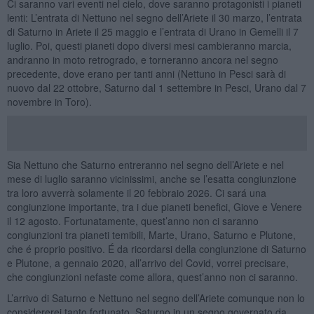
Ci saranno vari eventi nel cielo, dove saranno protagonisti i pianeti
lenti: L’entrata di Nettuno nel segno dell’Ariete il 30 marzo, l’entrata
di Saturno in Ariete il 25 maggio e l’entrata di Urano in Gemelli il 7
luglio. Poi, questi pianeti dopo diversi mesi cambieranno marcia,
andranno in moto retrogrado, e torneranno ancora nel segno
precedente, dove erano per tanti anni (Nettuno in Pesci sarà di
nuovo dal 22 ottobre, Saturno dal 1 settembre in Pesci, Urano dal 7
novembre in Toro).
Sia Nettuno che Saturno entreranno nel segno dell’Ariete e nel
mese di luglio saranno vicinissimi, anche se l’esatta congiunzione
tra loro avverrà solamente il 20 febbraio 2026. Ci sará una
congiunzione importante, tra i due pianeti benefici, Giove e Venere
il 12 agosto. Fortunatamente, quest’anno non ci saranno
congiunzioni tra pianeti temibili, Marte, Urano, Saturno e Plutone,
che é proprio positivo. É da ricordarsi della congiunzione di Saturno
e Plutone, a gennaio 2020, all’arrivo del Covid, vorrei precisare,
che congiunzioni nefaste come allora, quest’anno non ci saranno.
L’arrivo di Saturno e Nettuno nel segno dell’Ariete comunque non lo
considererei tanto fortunato, Saturno in un segno governato da