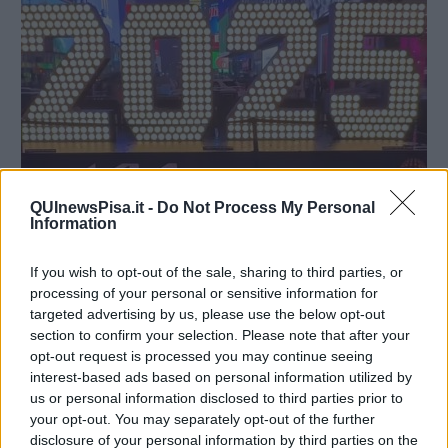
QUInewsPisa.it -
Do Not Process My Personal
Information
If you wish to opt-out of the sale, sharing to third parties, or
processing of your personal or sensitive information for
Dall’8° al 5° posto, in ordine della classifica:
targeted advertising by us, please use the below opt-out
8. VERGINE
section to confirm your selection. Please note that after your
opt-out request is processed you may continue seeing
L’anno 2025 sará un’anno molto migliore rispetto a quelli passati.
interest-based ads based on personal information utilized by
Nettuno, che é in aspetto difficile ai nativi dopo metá settembre, a
us or personal information disclosed to third parties prior to
marzo si leverá dalla posizione poco piacevole. Saturno si sposterá
your opt-out. You may separately opt-out of the further
dall’opposizione con il tuo segno finalmente il 25 maggio, Giove
lascerá la quadratura con il tuo segno il 9 giugno, entrando nel
disclosure of your personal information by third parties on the