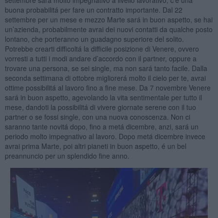
buona probabilitá per fare un contratto importante. Dal 22
settembre per un mese e mezzo Marte sará in buon aspetto, se hai
un’azienda, probabilmente avrai dei nuovi contatti da qualche posto
lontano, che porteranno un guadagno superiore del solito.
Potrebbe crearti difficoltá la difficile posizione di Venere, ovvero
vorresti a tutti i modi andare d’accordo con il partner, oppure a
trovare una persona, se sei single, ma non sará tanto facile. Dalla
seconda settimana di ottobre migliorerá molto il cielo per te, avrai
ottime possibilitá al lavoro fino a fine mese. Da 7 novembre Venere
sará in buon aspetto, agevolando la vita sentimentale per tutto il
mese, dandoti la possibilitá di vivere giornate serene con il tuo
partner o se fossi single, con una nuova conoscenza. Non ci
saranno tante novitá dopo, fino a metá dicembre, anzi, sará un
periodo molto impegnativo al lavoro. Dopo metá dicembre invece
avrai prima Marte, poi altri pianeti in buon aspetto, é un bel
preannuncio per un splendido fine anno.