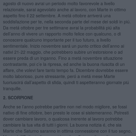
agosto di nuovo avrai un periodo molto favorevole a livello
relazionale, sarai agevolato anche al lavoro, con Marte in ottimo
aspetto fino il 22 settembre. A metá ottobre arriverá una
soddisfazione per te, nella seconda parte del mese dei soldi in piú.
Da metá ottobre per tre settimane avrai la probabilitá piú alta
dell’anno di vivere un rapporto molto felice con qualcuno, o di
conoscere qualcuno importante per il tuo futuro, a livello
sentimentale. Inizio novembre sará un punto critico dell’anno ai
nativi 21-22 maggio, che potrebbero subire un’estorsione o ad
essere preda di un inganno. Fino a metá novembre situazione
contrastante, poi c’e la ripresa, ed anche la buona riuscita di un
affare, che volevi fare tanto tempo fa. Dicembre dovrebbe essere
molto laborioso, pure stressante, peró a metá mese Marte
fuoriuscirá dall’aspetto di sfida, quindi ti aspetteranno giornate piú
tranquille.
2. SCORPIONE
Anche se l’anno potrebbe partire non nel modo migliore, se fossi
nativo di fine ottobre, ben presto le cose si sistemeranno. Potresti
dover cambiare lavoro, o qualcosa inerente al lavoro potrebbe
cambiare la tua vita di tutti i giorni. La buona notizia é, che sia
Marte che Saturno saranno in ottima connessione con il tuo segno,