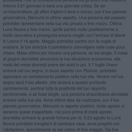
Intorno il 21 gennaio ci sará una giornata critica. Se sei
un’imprenditore, gli affari migliori li farai a marzo, con il tuo pianeta
governatore, Mercurio in ottimo aspetto. Una persona dal passato
potrebbe ripresentarsi nella tua vita privata a fine marzo. Ottima
Luna Nuova a fine marzo, aprile partirá molto positivamente a
livello lavorativo e proseguirá ancora meglio con l’entrata di Marte
in Leone il 18 aprile. Maggio potrebbe partire con la voglia di
evadere, le tue amicizie ti potrebbero coinvolgere nelle cose poco
chiare. Mese ottimo per trovare una persona, se sei single. Il mese
di giugno dovrebbe smuovere la tua situazione economica, alla
metá del mese dovresti avere dei soldi in piú. Il 7 luglio Urano
entrerá nel tuo segno, in buon aspetto con Plutone, potrebbe
agevolare un cambiamento positivo nella tua vita. Venere nel tuo
segno sará il tuo alleato, che aiuterá a questo profondo
cambiamento, sentirai tutta la positivitá del tuo rapporto
sentimentale, e se fossi single, una persona straordinaria dovrebbe
entrare nella tua vita. Avrai ottime idee da realizzare, con il tuo
pianeta governatore, Mercurio in aspetto positivo. Inizio agosto ci
saranno spese inaspettate, ma poco prima di metá agosto
dovrebbe arrivare la grande fortuna per te. Il 23 agosto la Luna
Nuova potrebbe invogliarti di cambiare casa, avrai progetti con
l’abitazione, specialmente se sei nativo di fine maggio. Da fine