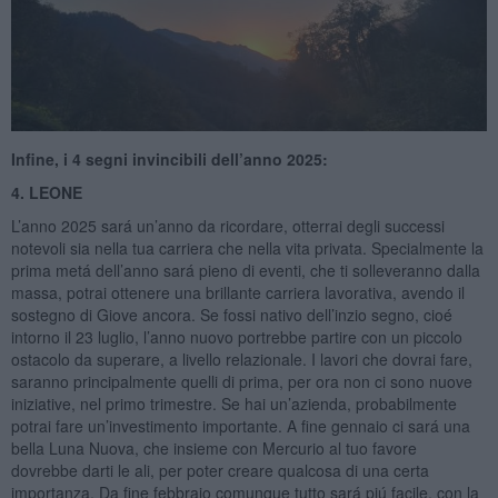
Infine, i 4 segni invincibili dell’anno 2025:
4. LEONE
L’anno 2025 sará un’anno da ricordare, otterrai degli successi
notevoli sia nella tua carriera che nella vita privata. Specialmente la
prima metá dell’anno sará pieno di eventi, che ti solleveranno dalla
massa, potrai ottenere una brillante carriera lavorativa, avendo il
sostegno di Giove ancora. Se fossi nativo dell’inzio segno, cioé
intorno il 23 luglio, l’anno nuovo portrebbe partire con un piccolo
ostacolo da superare, a livello relazionale. I lavori che dovrai fare,
saranno principalmente quelli di prima, per ora non ci sono nuove
iniziative, nel primo trimestre. Se hai un’azienda, probabilmente
potrai fare un’investimento importante. A fine gennaio ci sará una
bella Luna Nuova, che insieme con Mercurio al tuo favore
dovrebbe darti le ali, per poter creare qualcosa di una certa
importanza. Da fine febbraio comunque tutto sará piú facile, con la