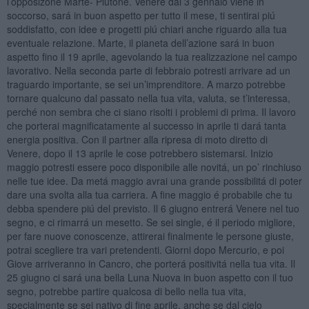
l’opposizone Marte- Plutone. Venere dal 3 gennaio viene in
soccorso, sará in buon aspetto per tutto il mese, ti sentirai piú
soddisfatto, con idee e progetti piú chiari anche riguardo alla tua
eventuale relazione. Marte, il pianeta dell’azione sará in buon
aspetto fino il 19 aprile, agevolando la tua realizzazione nel campo
lavorativo. Nella seconda parte di febbraio potresti arrivare ad un
traguardo importante, se sei un’imprenditore. A marzo potrebbe
tornare qualcuno dal passato nella tua vita, valuta, se t’interessa,
perché non sembra che ci siano risolti i problemi di prima. Il lavoro
che porterai magnificatamente al successo in aprile ti dará tanta
energia positiva. Con il partner alla ripresa di moto diretto di
Venere, dopo il 13 aprile le cose potrebbero sistemarsi. Inizio
maggio potresti essere poco disponibile alle novitá, un po’ rinchiuso
nelle tue idee. Da metá maggio avrai una grande possibilitá di poter
dare una svolta alla tua carriera. A fine maggio é probabile che tu
debba spendere piú del previsto. Il 6 giugno entrerá Venere nel tuo
segno, e ci rimarrá un mesetto. Se sei single, é il periodo migliore,
per fare nuove conoscenze, attirerai finalmente le persone giuste,
potrai scegliere tra vari pretendenti. Giorni dopo Mercurio, e poi
Giove arriveranno in Cancro, che porterá positivitá nella tua vita. Il
25 giugno ci sará una bella Luna Nuova in buon aspetto con il tuo
segno, potrebbe partire qualcosa di bello nella tua vita,
specialmente se sei nativo di fine aprile, anche se dal cielo