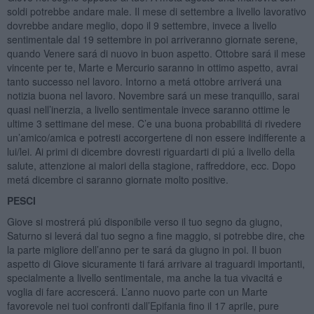
soldi potrebbe andare male. Il mese di settembre a livello lavorativo
dovrebbe andare meglio, dopo il 9 settembre, invece a livello
sentimentale dal 19 settembre in poi arriveranno giornate serene,
quando Venere sará di nuovo in buon aspetto. Ottobre sará il mese
vincente per te, Marte e Mercurio saranno in ottimo aspetto, avrai
tanto successo nel lavoro. Intorno a metá ottobre arriverá una
notizia buona nel lavoro. Novembre sará un mese tranquillo, sarai
quasi nell’inerzia, a livello sentimentale invece saranno ottime le
ultime 3 settimane del mese. C’e una buona probabilitá di rivedere
un’amico/amica e potresti accorgertene di non essere indifferente a
lui/lei. Ai primi di dicembre dovresti riguardarti di piú a livello della
salute, attenzione ai malori della stagione, raffreddore, ecc. Dopo
metá dicembre ci saranno giornate molto positive.
PESCI
Giove si mostrerá piú disponibile verso il tuo segno da giugno,
Saturno si leverá dal tuo segno a fine maggio, si potrebbe dire, che
la parte migliore dell’anno per te sará da giugno in poi. Il buon
aspetto di Giove sicuramente ti fará arrivare ai traguardi importanti,
specialmente a livello sentimentale, ma anche la tua vivacitá e
voglia di fare accrescerá. L’anno nuovo parte con un Marte
favorevole nei tuoi confronti dall’Epifania fino il 17 aprile, pure