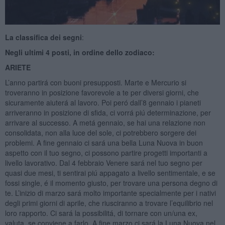
La classifica dei segni
:
Negli ultimi 4 posti, in ordine dello zodiaco:
ARIETE
L’anno partirá con buoni presupposti. Marte e Mercurio si
troveranno in posizione favorevole a te per diversi giorni, che
sicuramente aiuterá al lavoro. Poi peró dall’8 gennaio i pianeti
arriveranno in posizione di sfida, ci vorrá piú determinazione, per
arrivare al successo. A metá gennaio, se hai una relazione non
consolidata, non alla luce del sole, ci potrebbero sorgere dei
problemi. A fine gennaio ci sará una bella Luna Nuova in buon
aspetto con il tuo segno, ci possono partire progetti importanti a
livello lavorativo. Dal 4 febbraio Venere sará nel tuo segno per
quasi due mesi, ti sentirai piú appagato a livello sentimentale, e se
fossi single, é il momento giusto, per trovare una persona degno di
te. L’inizio di marzo sará molto importante specialmente per i nativi
degli primi giorni di aprile, che riusciranno a trovare l’equilibrio nel
loro rapporto. Ci sará la possibilitá, di tornare con un/una ex,
valuta, se conviene a farlo. A fine marzo ci sará la Luna Nuova nel