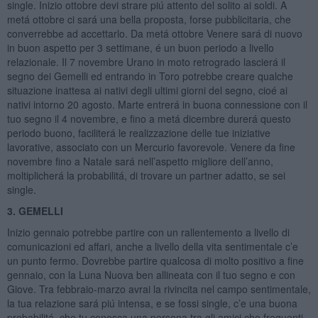
single. Inizio ottobre devi strare piú attento del solito ai soldi. A
metá ottobre ci sará una bella proposta, forse pubblicitaria, che
converrebbe ad accettarlo. Da metá ottobre Venere sará di nuovo
in buon aspetto per 3 settimane, é un buon periodo a livello
relazionale. Il 7 novembre Urano in moto retrogrado lascierá il
segno dei Gemelli ed entrando in Toro potrebbe creare qualche
situazione inattesa ai nativi degli ultimi giorni del segno, cioé ai
nativi intorno 20 agosto. Marte entrerá in buona connessione con il
tuo segno il 4 novembre, e fino a metá dicembre durerá questo
periodo buono, faciliterá le realizzazione delle tue iniziative
lavorative, associato con un Mercurio favorevole. Venere da fine
novembre fino a Natale sará nell’aspetto migliore dell’anno,
moltiplicherá la probabilitá, di trovare un partner adatto, se sei
single.
3. GEMELLI
Inizio gennaio potrebbe partire con un rallentemento a livello di
comunicazioni ed affari, anche a livello della vita sentimentale c’e
un punto fermo. Dovrebbe partire qualcosa di molto positivo a fine
gennaio, con la Luna Nuova ben allineata con il tuo segno e con
Giove. Tra febbraio-marzo avrai la rivincita nel campo sentimentale,
la tua relazione sará piú intensa, e se fossi single, c’e una buona
probabilitá, che tu conosca una persona tra gli amici che frequenti.