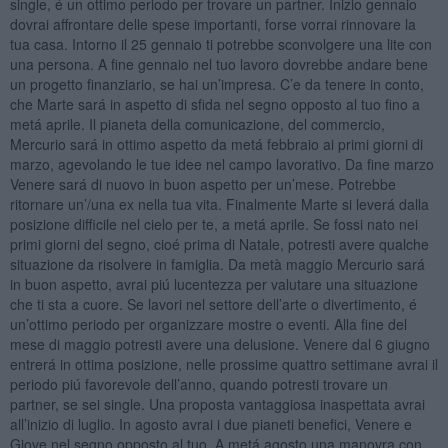
single, é un ottimo periodo per trovare un partner. Inizio gennaio
dovrai affrontare delle spese importanti, forse vorrai rinnovare la
tua casa. Intorno il 25 gennaio ti potrebbe sconvolgere una lite con
una persona. A fine gennaio nel tuo lavoro dovrebbe andare bene
un progetto finanziario, se hai un’impresa. C’e da tenere in conto,
che Marte sará in aspetto di sfida nel segno opposto al tuo fino a
metá aprile. Il pianeta della comunicazione, del commercio,
Mercurio sará in ottimo aspetto da metá febbraio ai primi giorni di
marzo, agevolando le tue idee nel campo lavorativo. Da fine marzo
Venere sará di nuovo in buon aspetto per un’mese. Potrebbe
ritornare un’/una ex nella tua vita. Finalmente Marte si leverá dalla
posizione difficile nel cielo per te, a metá aprile. Se fossi nato nei
primi giorni del segno, cioé prima di Natale, potresti avere qualche
situazione da risolvere in famiglia. Da metà maggio Mercurio sará
in buon aspetto, avrai piú lucentezza per valutare una situazione
che ti sta a cuore. Se lavori nel settore dell’arte o divertimento, é
un’ottimo periodo per organizzare mostre o eventi. Alla fine del
mese di maggio potresti avere una delusione. Venere dal 6 giugno
entrerá in ottima posizione, nelle prossime quattro settimane avrai il
periodo piú favorevole dell’anno, quando potresti trovare un
partner, se sei single. Una proposta vantaggiosa inaspettata avrai
all’inizio di luglio. In agosto avrai i due pianeti benefici, Venere e
Giove nel segno opposto al tuo. A metá agosto una manovra con