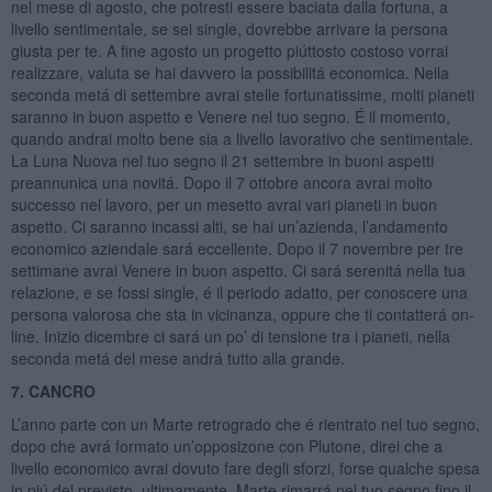
nel mese di agosto, che potresti essere baciata dalla fortuna, a
livello sentimentale, se sei single, dovrebbe arrivare la persona
giusta per te. A fine agosto un progetto piúttosto costoso vorrai
realizzare, valuta se hai davvero la possibilitá economica. Nella
seconda metá di settembre avrai stelle fortunatissime, molti pianeti
saranno in buon aspetto e Venere nel tuo segno. É il momento,
quando andrai molto bene sia a livello lavorativo che sentimentale.
La Luna Nuova nel tuo segno il 21 settembre in buoni aspetti
preannunica una novitá. Dopo il 7 ottobre ancora avrai molto
successo nel lavoro, per un mesetto avrai vari pianeti in buon
aspetto. Ci saranno incassi alti, se hai un’azienda, l’andamento
economico aziendale sará eccellente. Dopo il 7 novembre per tre
settimane avrai Venere in buon aspetto. Ci sará serenitá nella tua
relazione, e se fossi single, é il periodo adatto, per conoscere una
persona valorosa che sta in vicinanza, oppure che ti contatterá on-
line. Inizio dicembre ci sará un po’ di tensione tra i pianeti, nella
seconda metá del mese andrá tutto alla grande.
7. CANCRO
L’anno parte con un Marte retrogrado che é rientrato nel tuo segno,
dopo che avrá formato un’opposizone con Plutone, direi che a
livello economico avrai dovuto fare degli sforzi, forse qualche spesa
in piú del previsto, ultimamente. Marte rimarrá nel tuo segno fino il