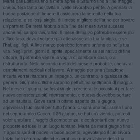
Marte dall’Epifania fino a metá aprile e Saturno fino a fine maggio,
che porterá tanta positivitá a livello lavorativo per te. A gennaio la
buona posizione di Venere ti assicurerá la serenitá nella tua
relazione, e se fossi single, é il mese migliore dell’anno per trovare
un’partner. Da metá febbraio alla fine del mese avrai sucesso
anche nel campo lavorativo. Il mese di marzo potrebbe essere piú
difficoltoso, dovrai volgere piú attenzione alla tua famiglia, e se
l’hai, agli figli. A fine marzo potrebbe tornare un/una ex nella tua
vita. Negli primi giorni di aprile, specialmente se sei nativo di fine
ottobre, ti potrebbe venire la voglia di cambiare casa, o a
ristrutturarla. Nella seconda metá del mese é probabile, che avrai
cambiamenti radicali nel lavoro. A maggio per una situazione
incerta vorrai ritardare un impegno, un contratto, o qualcosa del
genere. Giornate critiche saranno nell’ultima settimana di maggio.
Nel mese di giugno, se fossi single, cercherai le occasioni per fare
nuove conoscenze piú intensamente, e questo dovrebbe portare
ad un risultato. Giove sará in ottimo aspetto dal 9 giugno,
agevolerá i tuoi piani per tutto l’anno. Ci sará una bellissima Luna
nel segno-amico Cancro il 25 giugno, se hai un’azienda, potresti
voler ampliare il raggio di competenza, e confrontarti con nuove
proposte ed idee in un luogo lontano. Marte da metá giugno fino il
7 agosto sará di nuovo in buon aspetto, agevolando il tuo lavoro.
Inizio luglio é probabile, che avrai una nuova visione della tua