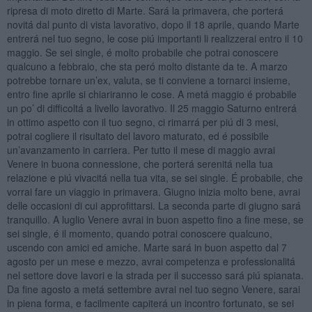
ripresa di moto diretto di Marte. Sará la primavera, che porterá
novitá dal punto di vista lavorativo, dopo il 18 aprile, quando Marte
entrerá nel tuo segno, le cose piú importanti li realizzerai entro il 10
maggio. Se sei single, é molto probabile che potrai conoscere
qualcuno a febbraio, che sta peró molto distante da te. A marzo
potrebbe tornare un’ex, valuta, se ti conviene a tornarci insieme,
entro fine aprile si chiariranno le cose. A metá maggio é probabile
un po’ di difficoltá a livello lavorativo. Il 25 maggio Saturno entrerá
in ottimo aspetto con il tuo segno, ci rimarrá per piú di 3 mesi,
potrai cogliere il risultato del lavoro maturato, ed é possibile
un’avanzamento in carriera. Per tutto il mese di maggio avrai
Venere in buona connessione, che porterá serenitá nella tua
relazione e piú vivacitá nella tua vita, se sei single. É probabile, che
vorrai fare un viaggio in primavera. Giugno inizia molto bene, avrai
delle occasioni di cui approfittarsi. La seconda parte di giugno sará
tranquillo. A luglio Venere avrai in buon aspetto fino a fine mese, se
sei single, é il momento, quando potrai conoscere qualcuno,
uscendo con amici ed amiche. Marte sará in buon aspetto dal 7
agosto per un mese e mezzo, avrai competenza e professionalitá
nel settore dove lavori e la strada per il successo sará piú spianata.
Da fine agosto a metá settembre avrai nel tuo segno Venere, sarai
in piena forma, e facilmente capiterá un incontro fortunato, se sei