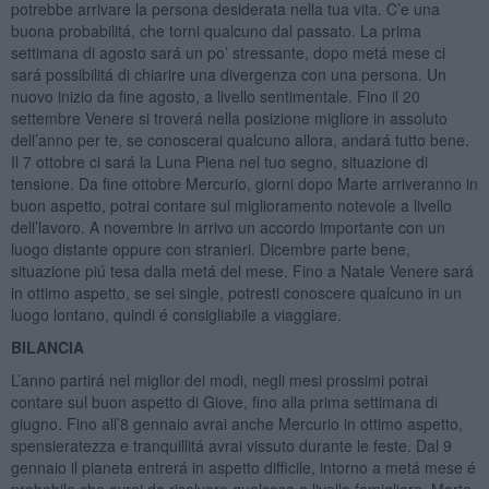
potrebbe arrivare la persona desiderata nella tua vita. C’e una
buona probabilitá, che torni qualcuno dal passato. La prima
settimana di agosto sará un po’ stressante, dopo metá mese ci
sará possibilitá di chiarire una divergenza con una persona. Un
nuovo inizio da fine agosto, a livello sentimentale. Fino il 20
settembre Venere si troverá nella posizione migliore in assoluto
dell’anno per te, se conoscerai qualcuno allora, andará tutto bene.
Il 7 ottobre ci sará la Luna Piena nel tuo segno, situazione di
tensione. Da fine ottobre Mercurio, giorni dopo Marte arriveranno in
buon aspetto, potrai contare sul miglioramento notevole a livello
dell’lavoro. A novembre in arrivo un accordo importante con un
luogo distante oppure con stranieri. Dicembre parte bene,
situazione piú tesa dalla metá del mese. Fino a Natale Venere sará
in ottimo aspetto, se sei single, potresti conoscere qualcuno in un
luogo lontano, quindi é consigliabile a viaggiare.
BILANCIA
L’anno partirá nel miglior dei modi, negli mesi prossimi potrai
contare sul buon aspetto di Giove, fino alla prima settimana di
giugno. Fino all’8 gennaio avrai anche Mercurio in ottimo aspetto,
spensieratezza e tranquillitá avrai vissuto durante le feste. Dal 9
gennaio il pianeta entrerá in aspetto difficile, intorno a metá mese é
probabile che avrai da risolvere qualcosa a livello famigliare. Marte