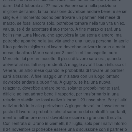
dare. Dal 4 febbraio al 27 marzo Venere sará nella posizione
migliore dell’anno, la tua relazione dovrebbe andare bene, e se sei
single, é il momento buono per trovare un partner. Nel mese di
marzo, se fossi ancora solo, potrebbe tornare nella tua vita un’ex,
valuta, se é da accettare il suo ritorno. A fine marzo ci sará una
bellissima Luna Nuova, che agevolerá la tua storia d’amore, ma
potrebbe apparire nella tua vita anche una nuova persona. In aprile
il tuo periodo migliore nel lavoro dovrebbe arrivare intorno a metá
mese, da allora Marte sará per 2 mesi in ottimo aspetto, pure
Mercurio, lui per un mesetto. Il picco di lavoro sará ora, quando
arriverai ai risultati sorprendenti. A maggio avrai il buon influsso di
Venere, un altro mese quando le probabilitá di trovare un partner
sará altissimo. A fine maggio un’iniziativa con un luogo lontano
dovrebbe andare a buon fine. A giugno, se hai una nuova
relazione, dovrebbe andare bene, soltanto probabilmente sará
difficile ad inquadrare bene il rapporto, per trasformarlo in una
relazione stabile, se fossi nativo intorno il 23 novembre. Per gli altri
nativi andrá tutto alla perfezione. A giugno dovrai farti avvalere nel
posto di lavoro, é probabile che ci saranno dei contratti importanti,
mentre nell’amore non ci dovrebbe essere un granché di novitá.
Con l’entrata di Urano in Gemelli, il 7 luglio, solo per i nativi intorno
il 24 novembre ci potrebbe essere una discussione con il partner o