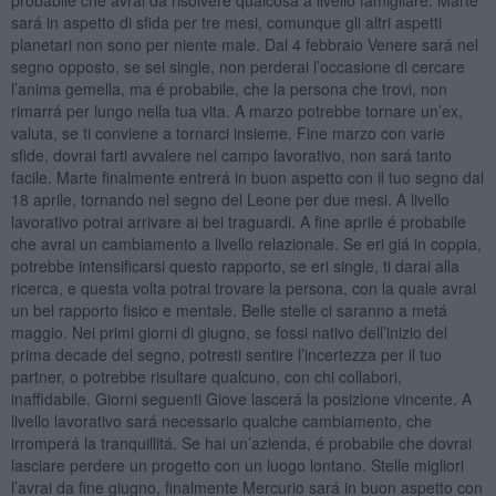
sará in aspetto di sfida per tre mesi, comunque gli altri aspetti
planetari non sono per niente male. Dal 4 febbraio Venere sará nel
segno opposto, se sei single, non perderai l’occasione di cercare
l’anima gemella, ma é probabile, che la persona che trovi, non
rimarrá per lungo nella tua vita. A marzo potrebbe tornare un’ex,
valuta, se ti conviene a tornarci insieme. Fine marzo con varie
sfide, dovrai farti avvalere nel campo lavorativo, non sará tanto
facile. Marte finalmente entrerá in buon aspetto con il tuo segno dal
18 aprile, tornando nel segno del Leone per due mesi. A livello
lavorativo potrai arrivare ai bei traguardi. A fine aprile é probabile
che avrai un cambiamento a livello relazionale. Se eri giá in coppia,
potrebbe intensificarsi questo rapporto, se eri single, ti darai alla
ricerca, e questa volta potrai trovare la persona, con la quale avrai
un bel rapporto fisico e mentale. Belle stelle ci saranno a metá
maggio. Nei primi giorni di giugno, se fossi nativo dell’inizio del
prima decade del segno, potresti sentire l’incertezza per il tuo
partner, o potrebbe risultare qualcuno, con chi collabori,
inaffidabile. Giorni seguenti Giove lascerá la posizione vincente. A
livello lavorativo sará necessario qualche cambiamento, che
irromperá la tranquillitá. Se hai un’azienda, é probabile che dovrai
lasciare perdere un progetto con un luogo lontano. Stelle migliori
l’avrai da fine giugno, finalmente Mercurio sará in buon aspetto con