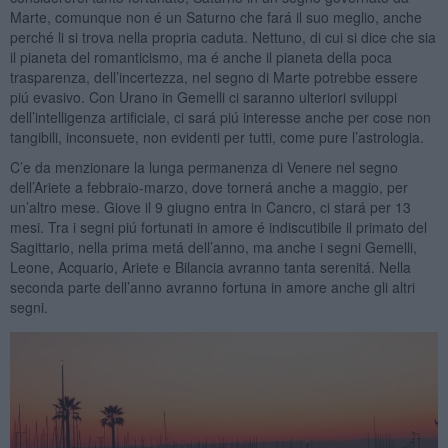
Marte, comunque non é un Saturno che fará il suo meglio, anche
perché li si trova nella propria caduta. Nettuno, di cui si dice che sia
il pianeta del romanticismo, ma é anche il pianeta della poca
trasparenza, dell’incertezza, nel segno di Marte potrebbe essere
piú evasivo. Con Urano in Gemelli ci saranno ulteriori sviluppi
dell’intelligenza artificiale, ci sará piú interesse anche per cose non
tangibili, inconsuete, non evidenti per tutti, come pure l’astrologia.
C’e da menzionare la lunga permanenza di Venere nel segno
dell’Ariete a febbraio-marzo, dove tornerá anche a maggio, per
un’altro mese. Giove il 9 giugno entra in Cancro, ci stará per 13
mesi. Tra i segni piú fortunati in amore é indiscutibile il primato del
Sagittario, nella prima metá dell’anno, ma anche i segni Gemelli,
Leone, Acquario, Ariete e Bilancia avranno tanta serenitá. Nella
seconda parte dell’anno avranno fortuna in amore anche gli altri
segni.