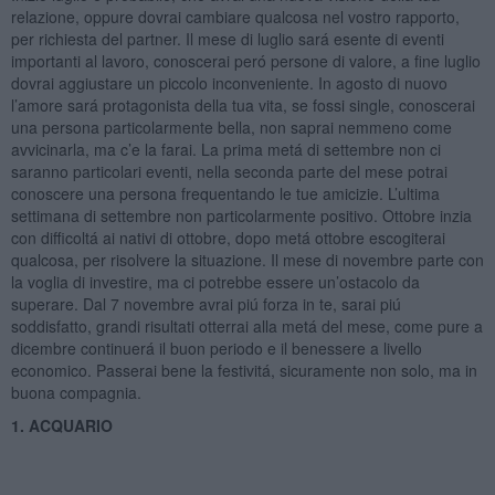
relazione, oppure dovrai cambiare qualcosa nel vostro rapporto,
per richiesta del partner. Il mese di luglio sará esente di eventi
importanti al lavoro, conoscerai peró persone di valore, a fine luglio
dovrai aggiustare un piccolo inconveniente. In agosto di nuovo
l’amore sará protagonista della tua vita, se fossi single, conoscerai
una persona particolarmente bella, non saprai nemmeno come
avvicinarla, ma c’e la farai. La prima metá di settembre non ci
saranno particolari eventi, nella seconda parte del mese potrai
conoscere una persona frequentando le tue amicizie. L’ultima
settimana di settembre non particolarmente positivo. Ottobre inzia
con difficoltá ai nativi di ottobre, dopo metá ottobre escogiterai
qualcosa, per risolvere la situazione. Il mese di novembre parte con
la voglia di investire, ma ci potrebbe essere un’ostacolo da
superare. Dal 7 novembre avrai piú forza in te, sarai piú
soddisfatto, grandi risultati otterrai alla metá del mese, come pure a
dicembre continuerá il buon periodo e il benessere a livello
economico. Passerai bene la festivitá, sicuramente non solo, ma in
buona compagnia.
1. ACQUARIO
Il cambio di segno di tutti i 3 pianeti lenti protagonisti dell’anno,
Nettuno a fine marzo, Urano inizio luglio e Saturno il 25 maggio