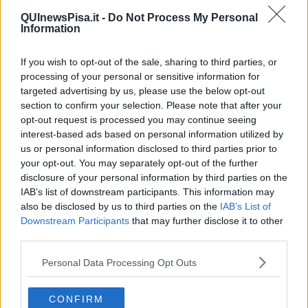
QUInewsPisa.it -
Do Not Process My Personal
Information
If you wish to opt-out of the sale, sharing to third parties, or
Nelle foto il cielo della domanda e il cielo del transito sul cielo del
processing of your personal or sensitive information for
nuovo anno a Wuhan)
targeted advertising by us, please use the below opt-out
Un ulteriore conferma sulla data del 17 marzo ci da anche il transito
section to confirm your selection. Please note that after your
della Luna nel segno del Capricorno che formerà un esatto trigono
opt-out request is processed you may continue seeing
con Venere in Toro poco dopo a mezzanotte tra il 17 e il 18 marzo,
interest-based ads based on personal information utilized by
alle ore 1.30.
us or personal information disclosed to third parties prior to
your opt-out. You may separately opt-out of the further
disclosure of your personal information by third parties on the
IAB’s list of downstream participants. This information may
also be disclosed by us to third parties on the
IAB’s List of
Downstream Participants
that may further disclose it to other
third parties.
Personal Data Processing Opt Outs
CONFIRM