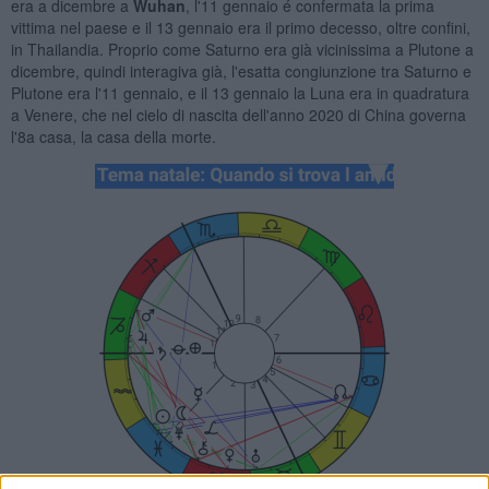
era a dicembre a
Wuhan
, l'11 gennaio é confermata la prima
vittima nel paese e il 13 gennaio era il primo decesso, oltre confini,
in Thailandia. Proprio come Saturno era già vicinissima a Plutone a
dicembre, quindi interagiva già, l'esatta congiunzione tra Saturno e
Plutone era l'11 gennaio, e il 13 gennaio la Luna era in quadratura
a Venere, che nel cielo di nascita dell'anno 2020 di China governa
l'8a casa, la casa della morte.