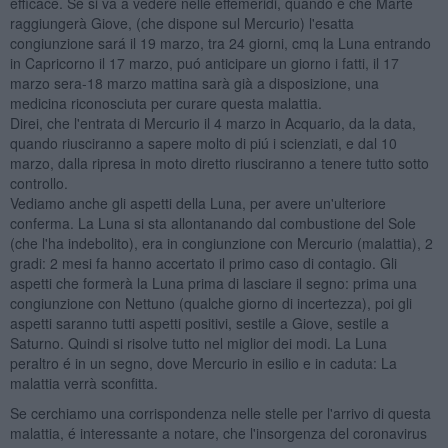
efficace. Se si va a vedere nelle effemeridi, quando é che Marte
raggiungerà Giove, (che dispone sul Mercurio) l'esatta
congiunzione sará il 19 marzo, tra 24 giorni, cmq la Luna entrando
in Capricorno il 17 marzo, puó anticipare un giorno i fatti, il 17
marzo sera-18 marzo mattina sarà già a disposizione, una
medicina riconosciuta per curare questa malattia.
Direi, che l'entrata di Mercurio il 4 marzo in Acquario, da la data,
quando riusciranno a sapere molto di piú i scienziati, e dal 10
marzo, dalla ripresa in moto diretto riusciranno a tenere tutto sotto
controllo.
Vediamo anche gli aspetti della Luna, per avere un'ulteriore
conferma. La Luna si sta allontanando dal combustione del Sole
(che l'ha indebolito), era in congiunzione con Mercurio (malattia), 2
gradi: 2 mesi fa hanno accertato il primo caso di contagio. Gli
aspetti che formerà la Luna prima di lasciare il segno: prima una
congiunzione con Nettuno (qualche giorno di incertezza), poi gli
aspetti saranno tutti aspetti positivi, sestile a Giove, sestile a
Saturno. Quindi si risolve tutto nel miglior dei modi. La Luna
peraltro é in un segno, dove Mercurio in esilio e in caduta: La
malattia verrà sconfitta.
Se cerchiamo una corrispondenza nelle stelle per l'arrivo di questa
malattia, é interessante a notare, che l'insorgenza del coronavirus