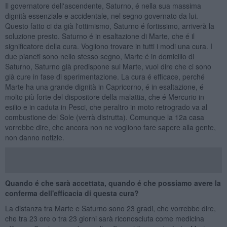
Il governatore dell'ascendente, Saturno, é nella sua massima
dignità essenziale e accidentale, nel segno governato da lui.
Questo fatto ci da già l'ottimismo, Saturno é fortissimo, arriverà la
soluzione presto. Saturno é in esaltazione di Marte, che é il
significatore della cura. Vogliono trovare in tutti i modi una cura. I
due pianeti sono nello stesso segno, Marte é in domicilio di
Saturno, Saturno già predispone sul Marte, vuol dire che ci sono
già cure in fase di sperimentazione. La cura é efficace, perché
Marte ha una grande dignità in Capricorno, é in esaltazione, é
molto più forte del dispositore della malattia, che é Mercurio in
esilio e in caduta in Pesci, che peraltro in moto retrogrado va al
combustione del Sole (verrà distrutta). Comunque la 12a casa
vorrebbe dire, che ancora non ne vogliono fare sapere alla gente,
non danno notizie.
Quando é che sarà accettata, quando é che possiamo avere la
conferma dell'efficacia di questa cura?
La distanza tra Marte e Saturno sono 23 gradi, che vorrebbe dire,
che tra 23 ore o tra 23 giorni sarà riconosciuta come medicina