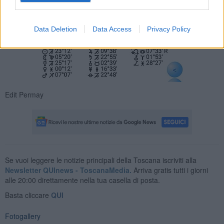
Data Deletion
Data Access
Privacy Policy
Edit Permay
Se vuoi leggere le notizie principali della Toscana iscriviti alla
Newsletter QUInews - ToscanaMedia.
Arriva gratis tutti i giorni
alle 20:00 direttamente nella tua casella di posta.
Basta cliccare
QUI
Fotogallery