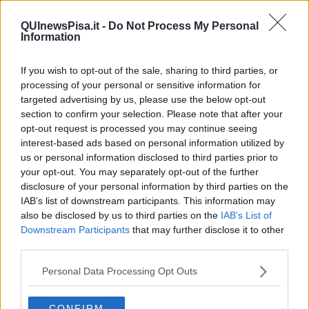
Petrucci, "Cisanello senza primario fino a Novembre" |
Politica PISA
QUInewsPisa.it -
Do Not Process My Personal
Agente ferito al Don Bosco, ennesima aggressione
Information
Parterre, Mazzarri, "Il terzo lotto è fermo" | Politica SAN
GIULIANO TERME
If you wish to opt-out of the sale, sharing to third parties, or
Torna la Festa di Sant'Ermolao
processing of your personal or sensitive information for
Dumarey, Mazzeo attacca, "Scelta irresponsabile" |
targeted advertising by us, please use the below opt-out
Politica FAUGLIA
Single Fin, Oscar nazionale per il turismo | Attualità PISA
section to confirm your selection. Please note that after your
Calciomercato Pisa, Moreo resta? Frena il Palermo | Pisa
opt-out request is processed you may continue seeing
Sporting Club PISA
interest-based ads based on personal information utilized by
Ecco Ferrah, prima foto in nerazzurro | Pisa Sporting
us or personal information disclosed to third parties prior to
Club PISA
your opt-out. You may separately opt-out of the further
Tirrenia, tanti spettatori per il Trofeo Del Papa
disclosure of your personal information by third parties on the
"Anno educativo inizierà senza affidamento" | Politica
IAB’s list of downstream participants. This information may
PISA
also be disclosed by us to third parties on the
IAB’s List of
La musica per lo spirito risuona in riva al mare
Downstream Participants
that may further disclose it to other
Conclusi i lavori all'ex chiesa di San Marco in Calcesana
third parties.
| Attualità PISA
Rifiuti, Cascina: differenziata oltre l'81% | Attualità
Personal Data Processing Opt Outs
CASCINA
Pittarello sempre nel mirino, allenamenti al via
A Piedi Nudi, quattro giorni di musica e sapori
CONFIRM