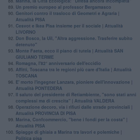
Marina, la Città Ecologica: "Difesa ancora incompleta"
Un premio europeo al professor Bergamasco
Genitori contro il trasloco di Geometri e Agraria |
Attualità PISA
Cesvot e Ikea Pisa insieme per il sociale | Attualità
LIVORNO
Don Bosco, la Uil, "Altra aggressione. Trasferire subito
detenuto"
Monte Faeta, ecco il piano di tutela | Attualità SAN
GIULIANO TERME
Romagna, l'82° anniversario dell'eccidio
Affitti, Toscana tra le regioni più care d'Italia | Attualità
TOSCANA
E' morto l'ingegner Lanzara, pioniere dell'innovazione |
Attualità PONTEDERA
Il saluto del presidente di Retiambiente, "sono stati anni
complessi ma di crescita" | Attualità VALDERA
Operazione decoro, via i rifiuti dalle strade provinciali |
Attualità PROVINCIA DI PISA
Marina, Confcommercio, "bene i fondi per la costa" |
Attualità PISA
Spiagge di ghiaia a Marina tra lavori e polemiche |
Politica pisa