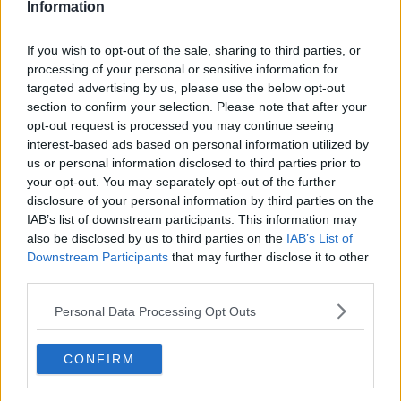
Information
comportamento antisindacale. Secondo il consigliere, la successiva
decisione del giudice avrebbe smentito la ricostruzione dell'allora
sindaco uscente.
If you wish to opt-out of the sale, sharing to third parties, or
processing of your personal or sensitive information for
targeted advertising by us, please use the below opt-out
section to confirm your selection. Please note that after your
"I fatti hanno definitivamente smentito il sindaco Betti e la sua
opt-out request is processed you may continue seeing
amministrazione. Quella che durante la campagna elettorale veniva
interest-based ads based on personal information utilized by
descritta come una semplice questione tecnica, quasi irrilevante, si
us or personal information disclosed to third parties prior to
è conclusa con la soccombenza del Comune nella vertenza
your opt-out. You may separately opt-out of the further
sindacale promossa da un'organizzazione rappresentativa del
disclosure of your personal information by third parties on the
personale della Polizia Municipale", ha detto Rollo.
IAB’s list of downstream participants. This information may
also be disclosed by us to third parties on the
IAB’s List of
Il capogruppo ha aggiunto che "non era propaganda, non era una
Downstream Participants
that may further disclose it to other
ricostruzione fantasiosa e non era una notizia inventata. Era una
third parties.
questione reale, che riguardava il rispetto delle corrette relazioni
sindacali e delle procedure previste dal contratto collettivo
Personal Data Processing Opt Outs
nazionale". Ha quindi chiesto chiarimenti sugli eventuali costi della
vicenda, domandandosi chi sosterrà le spese derivanti dalla
soccombenza del Comune.
CONFIRM
Nella sua replica, il sindaco
Michelangelo Betti
ha respinto le
accuse, sostenendo che il tema centrale riguarda la sicurezza del