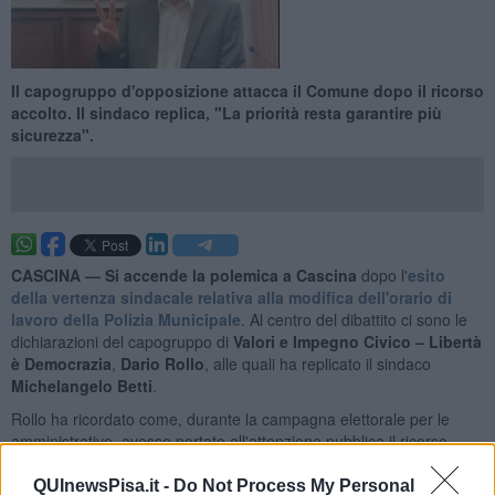
Il capogruppo d'opposizione attacca il Comune dopo il ricorso
accolto. Il sindaco replica, "La priorità resta garantire più
sicurezza".
CASCINA —
Si accende la polemica a Cascina
dopo l'
esito
della vertenza sindacale relativa alla modifica dell'orario di
lavoro della Polizia Municipale
. Al centro del dibattito ci sono le
dichiarazioni del capogruppo di
Valori e Impegno Civico – Libertà
è Democrazia
,
Dario Rollo
, alle quali ha replicato il sindaco
Michelangelo Betti
.
Rollo ha ricordato come, durante la campagna elettorale per le
amministrative, avesse portato all'attenzione pubblica il ricorso
promosso da un'organizzazione sindacale rappresentativa del
personale della Polizia Municipale contro il Comune per
QUInewsPisa.it -
Do Not Process My Personal