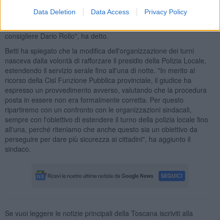
territorio. "Il tema vero è: cosa può fare un Comune per la
Data Deletion
Data Access
Privacy Policy
sicurezza? Da questa domanda si dovrebbe partire, invece siamo
di fronte a un nuovo attacco infondato e pretestuoso da parte del
consigliere Dario Rollo", ha detto.
Betti ha spiegato che la modifica dell'organizzazione dei turni
nasceva dalla volontà di rafforzare il presidio della Polizia Locale,
estendendo il servizio serale fino all'una di notte. "In merito al
ricorso della Cisl Funzione Pubblica provinciale, il giudice ha
espresso un provvedimento avverso, valutando che la procedura
posta in essere non era formalmente corretta. Per questo
ripartiremo con un confronto con le organizzazioni sindacali,
sempre con l'obiettivo di estendere il turno della polizia locale fino
all'una, perché riteniamo che anche questo sia un obiettivo da
perseguire per dare più sicurezza ai cittadini", ha aggiunto il
sindaco.
Se vuoi leggere le notizie principali della Toscana iscriviti alla