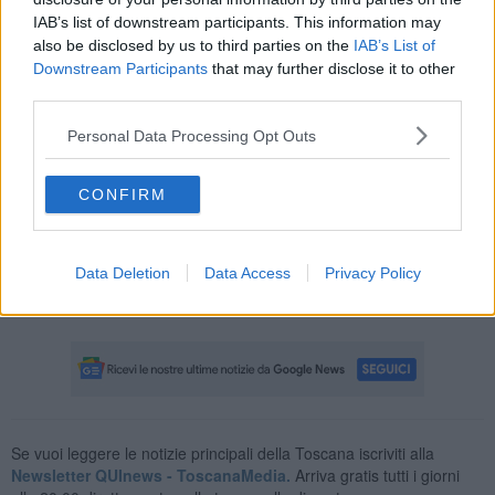
riconducibili al virus sul territorio regionale, uno dei quali relativo a
IAB’s list of downstream participants. This information may
una persona residente in provincia di Pisa.
also be disclosed by us to third parties on the
IAB’s List of
Questa la distribuzione delle positività emerse tra ieri e oggi in
Downstream Participants
that may further disclose it to other
provincia:
third parties.
30 nell'Area Pisana:
Vecchiano 4, San Giuliano Terme 6, Pisa 15,
Personal Data Processing Opt Outs
Calci 1, Vicopisano 1, Cascina 3,
14 in Valdera:
Lajatico 1, Ponsacco 7, Terricciola 1, Palaia 1,
CONFIRM
Peccioli 1, Santa Maria a Monte 2, Bientina 1,
4 in Alta Val di Cecina:
Monteverdi Marittimo 1, Riparbella 1,
Pomarance 1, Volterra 1,
Data Deletion
Data Access
Privacy Policy
4 nel Cuoio:
Montopoli in Val d'Arno 1, Castelfranco di Sotto 1,
San Miniato 2.
Se vuoi leggere le notizie principali della Toscana iscriviti alla
Newsletter QUInews - ToscanaMedia.
Arriva gratis tutti i giorni