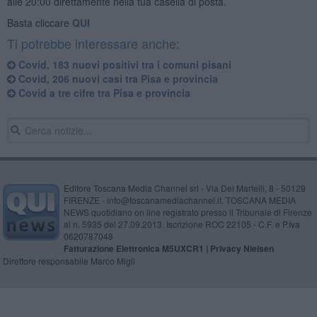
alle 20:00 direttamente nella tua casella di posta.
Basta cliccare
QUI
Ti potrebbe interessare anche:
Covid, 183 nuovi positivi tra i comuni pisani
Covid, 206 nuovi casi tra Pisa e provincia
Covid a tre cifre tra Pisa e provincia
Editore Toscana Media Channel srl - Via Dei Martelli, 8 - 50129
FIRENZE - info@toscanamediachannel.it. TOSCANA MEDIA
NEWS quotidiano on line registrato presso il Tribunale di Firenze
al n. 5935 del 27.09.2013. Iscrizione ROC 22105 - C.F. e P.Iva
0620787048
Fatturazione Elettronica M5UXCR1 |
Privacy Nielsen
Direttore responsabile Marco Migli
Powered by
Aperion.it