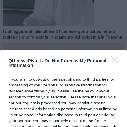
I dati aggiornati alle ultime 24 ore emergono dal bollettino
regionale che fotografa l'andamento dell'epidemia in Toscana
QUInewsPisa.it -
Do Not Process My Personal
Information
PISA —
Tra ieri e oggi in provincia di Pisa sono stati accertati
52
nuovi casi di Covid.
If you wish to opt-out of the sale, sharing to third parties, or
processing of your personal or sensitive information for
Sono 439 quelli registrati nelle ultime ventiquattro ore in Toscana:
targeted advertising by us, please use the below opt-out
81 sono stati confermati con tampone molecolare e gli altri 358 con
section to confirm your selection. Please note that after your
test rapido.
opt-out request is processed you may continue seeing
interest-based ads based on personal information utilized by
us or personal information disclosed to third parties prior to
your opt-out. You may separately opt-out of the further
Il bollettino regionale segnala purtroppo anche 4 nuovi decessi
disclosure of your personal information by third parties on the