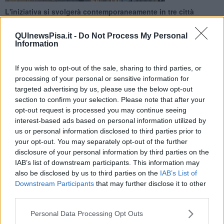
L'iniziativa si svolgerà contemporaneamente in tre città
italiane. L'appuntamento è per domani, sabato 3 ottobre
QUInewsPisa.it -
Do Not Process My Personal
Information
If you wish to opt-out of the sale, sharing to third parties, or
processing of your personal or sensitive information for
PISA —
La città ospiterà la nona
Giornata nazionale dello sport
targeted advertising by us, please use the below opt-out
paralimpico,
che si terrà in contemporeanea anche a Salerno e
section to confirm your selection. Please note that after your
Reggio Calabria. L'appuntamento è per domani, sabato 3 ottobre.
opt-out request is processed you may continue seeing
Organizzata dal Cip nazionale e dalla Fondazione paralimpica, in
interest-based ads based on personal information utilized by
collaborazione con Comitato regionale Toscana, Inail, Miur,
us or personal information disclosed to third parties prior to
Comune di Pisa, Provincia di Pisa, Regione Toscana e Società della
your opt-out. You may separately opt-out of the further
Salute, l'iniziativa si svolgerà nell'intera mattinata di sabato dalle 9
disclosure of your personal information by third parties on the
alle 13,30, in piazza dei Miracoli.
IAB’s list of downstream participants. This information may
also be disclosed by us to third parties on the
IAB’s List of
Numerose saranno le discipline sportive che verranno presentate e
Downstream Participants
that may further disclose it to other
che sarà possibile praticare, coinvolgendo diversi tipi di disabilità:
third parties.
fisica, sensoriale ed intellettiva.
Personal Data Processing Opt Outs