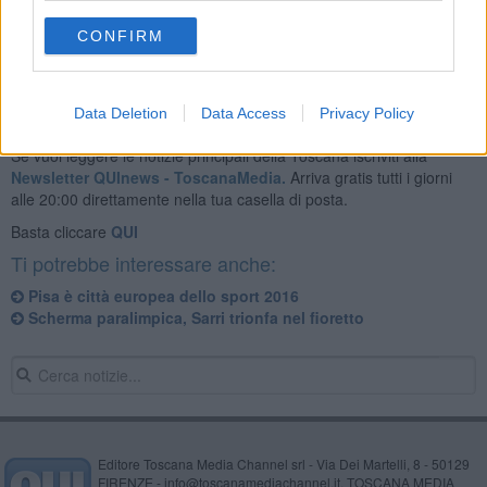
CONFIRM
Data Deletion
Data Access
Privacy Policy
Se vuoi leggere le notizie principali della Toscana iscriviti alla
Newsletter QUInews - ToscanaMedia.
Arriva gratis tutti i giorni
alle 20:00 direttamente nella tua casella di posta.
Basta cliccare
QUI
Ti potrebbe interessare anche:
Pisa è città europea dello sport 2016
Scherma paralimpica, Sarri trionfa nel fioretto
Editore Toscana Media Channel srl - Via Dei Martelli, 8 - 50129
FIRENZE - info@toscanamediachannel.it. TOSCANA MEDIA