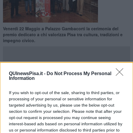
Venerdì 22 Maggio a Palazzo Gambacorti la cerimonia del
premio dedicato a chi valorizza Pisa tra cultura, tradizioni e
impegno civico.
QUInewsPisa.it -
Do Not Process My Personal
PISA —
È stata presentata a Palazzo Gambacorti l
a
Information
venticinquesima edizione del Premio “
Le Baleari - Il Guerriero
Pisano
”, riconoscimento promosso dal Comune di Pisa e
If you wish to opt-out of the sale, sharing to third parties, or
organizzato dall’associazione culturale “Il Guerriero Pisano”. La
processing of your personal or sensitive information for
cerimonia di premiazione
si svolgerà venerdì 22 Maggio alle 17
targeted advertising by us, please use the below opt-out
nella Sala delle Baleari, con ingresso libero.
section to confirm your selection. Please note that after your
Il premio viene assegnato a pisani di nascita o adozione, enti,
opt-out request is processed you may continue seeing
cooperative e realtà del territorio che si sono distinti in vari ambiti
interest-based ads based on personal information utilized by
contribuendo a dare prestigio alla città.
us or personal information disclosed to third parties prior to