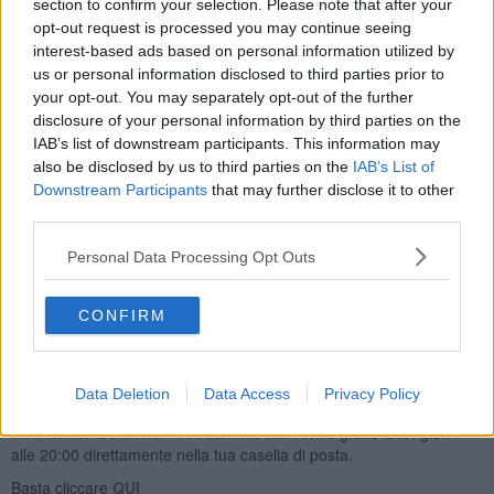
section to confirm your selection. Please note that after your
vittoria. Dedico il successo a chi ha creduto in me, a mia madre che
opt-out request is processed you may continue seeing
mi ha sempre sostenuto e al mio ragazzo Alessandro”. Seconda
interest-based ads based on personal information utilized by
classificata un'altra pisana
Gaia Manfredi
, terzo e quarto posto per
us or personal information disclosed to third parties prior to
due ragazze livornesi:
Chiara Balleri
e
Greta Casabona
,
your opt-out. You may separately opt-out of the further
quest’ultima alla sua prima partecipazione al concorso.
disclosure of your personal information by third parties on the
IAB’s list of downstream participants. This information may
also be disclosed by us to third parties on the
IAB’s List of
Downstream Participants
that may further disclose it to other
Il ricordo di Ilaria
. L’appuntamento di Fauglia si è aperto con
third parties.
minuto di silenzio per la scomparsa della 18enne livornese
Ilaria
Carella
, che aveva partecipato alle selezioni regionali di Miss
Personal Data Processing Opt Outs
Mondo due stagioni fa.
CONFIRM
Data Deletion
Data Access
Privacy Policy
Se vuoi leggere le notizie principali della Toscana iscriviti alla
Newsletter QUInews - ToscanaMedia.
Arriva gratis tutti i giorni
alle 20:00 direttamente nella tua casella di posta.
Basta cliccare
QUI