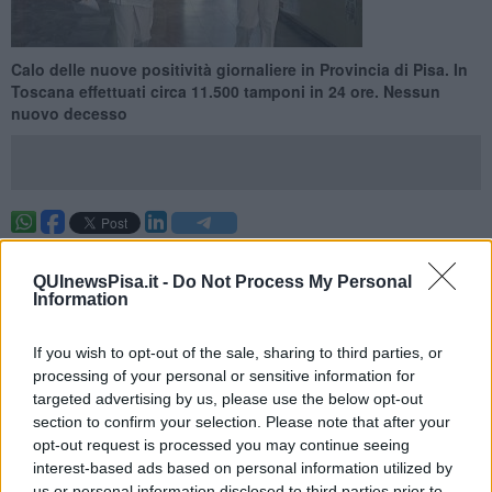
Calo delle nuove positività giornaliere in Provincia di Pisa. In
Toscana effettuati circa 11.500 tamponi in 24 ore. Nessun
nuovo decesso
PISA —
Tra ieri e oggi, in
Provincia di Pisa
, sono stati registrati
227 nuovi casi Covid
, ben 92 in meno rispetto al bollettino delle
QUInewsPisa.it -
Do Not Process My Personal
24 ore precedenti. Per questo, il tasso di incidenza giornaliero è
Information
sceso a
54,51 casi per 100mila abitanti
, comunque superiore al
dato regionale (45,36).
If you wish to opt-out of the sale, sharing to third parties, or
In Toscana, nelle ultime 24 ore, sono stati processati
11.491
test,
processing of your personal or sensitive information for
dei quali 1.417 tamponi molecolari e 10.074 test rapidi.
targeted advertising by us, please use the below opt-out
section to confirm your selection. Please note that after your
opt-out request is processed you may continue seeing
interest-based ads based on personal information utilized by
us or personal information disclosed to third parties prior to