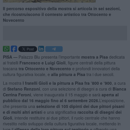
Il percorso espositivo della mostra si articola in sei sezioni,
che ricostruiscono il contesto artistico tra Ottocento e
Novecento
PISA —
Palazzo Blu presenta l’importante
mostra a Pisa
dedicata
ai fratelli
Francesco e Luigi Gioli
, figure centrali della pittura
toscana
tra Ottocento e Novecento
e profondi innovatori della
cultura figurativa locale, e
alla pittura a Pisa
tra i due secoli.
La mostra
I fratelli Gioli e la pittura a Pisa fra ‘800 e ‘900
, a cura
di
Stefano Renzoni
, con una selezione di disegni a cura di
Bianca
Cerrina Feroni
, viene inaugurata il 15 maggio e sarà
aperta al
pubblico dal 16 maggio fino al 6 settembre 2026.
L’esposizione,
che presenta una
selezione di 105 dipinti dei due pittori pisani
e di molti altri artisti
e una significativa
raccolta di disegni dei
Gioli
, intende restituire ai due pittori, il ruolo centrale che hanno
rivestito nello sviluppo della cultura figurativa locale, mettendo in
luce il
riflesso della loro pittura sul territorio
e offrendo una