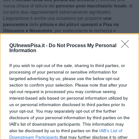
nuova chiave di lettura del
percorso post macchiaiolo
locale
, di
cui sono due rappresentanti estremamente significativi.
L’esposizione è anche una occasione per proporre
una
panoramica
della
pittura e dei pittori operanti a Pisa tra
Ottocento e Novecento
, per evidenziarne la ricchezza e
l’originalità. A partire dall’influenza che i Gioli esercitarono, la
mostra racconta infatti come il
territorio pisano fu frequentato da
QUInewsPisa.it -
Do Not Process My Personal
presenze artistiche di primo piano
, come quella dei
fratelli
Information
Tommasi
, fino a incrinare quel pregiudizio che voleva la Pisa degli
ultimi due secoli come una città laterale e priva di lieviti artistici.
If you wish to opt-out of the sale, sharing to third parties, or
processing of your personal or sensitive information for
targeted advertising by us, please use the below opt-out
section to confirm your selection. Please note that after your
L’esposizione offre lo spunto per riscoprire figure come
Amedeo
opt-out request is processed you may continue seeing
Lori
, di cui sono presenti in mostra i dipinti del periodo divisionista.
interest-based ads based on personal information utilized by
E intende inoltre avviare nuove riflessioni su esperienze artistiche
us or personal information disclosed to third parties prior to
come la cosiddetta
“Scuola di Bocca d’Arno”
, che si sviluppò tra
your opt-out. You may separately opt-out of the further
Marina di Pisa e il Gombo, tra Ottocento e Novecento, attorno a
disclosure of your personal information by third parties on the
Nino Costa
e che vide come protagonisti numerosi artisti, non solo
IAB’s list of downstream participants. This information may
locali, come
Plinio Nomellini
, di cui in mostra è presente un dipinto
also be disclosed by us to third parties on the
IAB’s List of
esposto alla Biennale di Venezia. Inoltre, in mostra sono presenti
Downstream Participants
that may further disclose it to other
opere di
Spartaco Carlini
e
Giuseppe Viviani
.