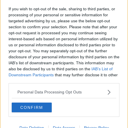
Antonio Bertolucci nel ruolo di vicepresidente. Del Cda fanno parte
anche Laura Meoli, Luca Silvestri e Valentina Vanni per i soci
If you wish to opt-out of the sale, sharing to third parties, or
pubblici, e Massimiliano De Feo, Valentina Bracaglia e Francesca
processing of your personal or sensitive information for
Menabuoni in rappresentanza del socio privato Abab (nella cui
targeted advertising by us, please use the below opt-out
compagine è presente Acea). Completa l'assetto dell'alta direzione
section to confirm your selection. Please note that after your
il collegio dei sindaci revisori, nelle figure di Luciano Baielli,
opt-out request is processed you may continue seeing
Alessandro Bottaini e Alberto Ribolla (che ricoprirà il ruolo di
interest-based ads based on personal information utilized by
presidente del collegio).
us or personal information disclosed to third parties prior to
your opt-out. You may separately opt-out of the further
disclosure of your personal information by third parties on the
IAB’s list of downstream participants. This information may
Millozzi subentra a Giuseppe Sardu, presidente di Acque dal
also be disclosed by us to third parties on the
IAB’s List of
2012
Downstream Participants
that may further disclose it to other
third parties.
"Sono felice e onorato per l'incarico che il Consiglio e i Soci mi
hanno voluto attribuire - queste le prime parole del neopresidente
Personal Data Processing Opt Outs
Millozzi - Si tratta di un'esperienza stimolante, che intendo condurre
col massimo impegno, ricercando una proficua collaborazione con
tutto il CdA e con le donne e gli uomini di Acque. L'obiettivo è quello
CONFIRM
di proseguire nel percorso di crescita e sviluppo di un servizio
essenziale per i cittadini e per la sostenibilità del nostro territorio,
prestando attenzione e dando continuità al percorso di
ripubblicizzazione del servizio idrico sulla base del mandato che i
Data Deletion
Data Access
Privacy Policy