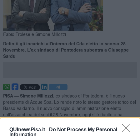
Fabio Trolese e Simone Millozzi
Definiti gli incarichi all'interno del Cda eletto lo scorso 28
Novembre. L'ex sindaco di Pontedera subentra a Giuseppe
Sardu
PISA —
Simone Millozzi,
ex sindaco di Pontedera, è il nuovo
presidente di Acque Spa. Lo rende noto lo stesso gestore idrico del
Basso Valdarno. Il nuovo consiglio di amministrazione eletto
dall'assemblea dei soci il 28 Novembre, oggi si è riunito e ha
definito gli incarichi al suo interno.
QUInewsPisa.it -
Do Not Process My Personal
Simone Millozzi
, eletto all'unanimità, sarà affiancato da
Fabio
Information
Trolese
confermato nel ruolo di amministratore delegato e da