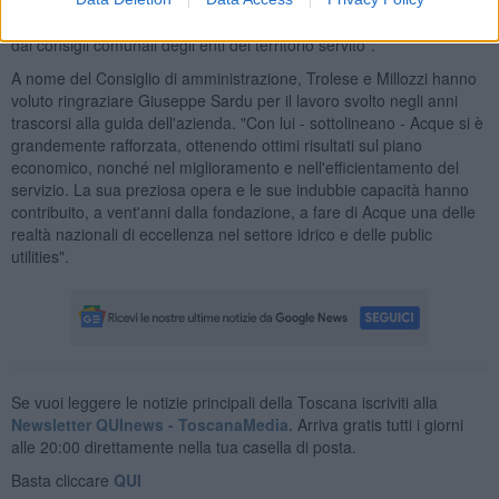
soci pubblici hanno già manifestato e dei provvedimenti approvati
dai consigli comunali degli enti del territorio servito".
A nome del Consiglio di amministrazione, Trolese e Millozzi hanno
voluto ringraziare Giuseppe Sardu per il lavoro svolto negli anni
trascorsi alla guida dell'azienda. "Con lui - sottolineano - Acque si è
grandemente rafforzata, ottenendo ottimi risultati sul piano
economico, nonché nel miglioramento e nell'efficientamento del
servizio. La sua preziosa opera e le sue indubbie capacità hanno
contribuito, a vent'anni dalla fondazione, a fare di Acque una delle
realtà nazionali di eccellenza nel settore idrico e delle public
utilities".
Se vuoi leggere le notizie principali della Toscana iscriviti alla
Newsletter QUInews - ToscanaMedia.
Arriva gratis tutti i giorni
alle 20:00 direttamente nella tua casella di posta.
Basta cliccare
QUI