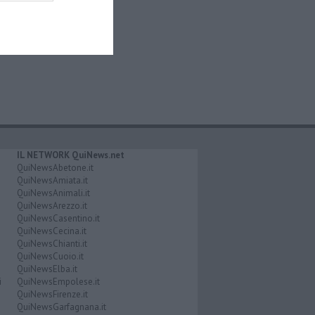
IL NETWORK QuiNews.net
QuiNewsAbetone.it
QuiNewsAmiata.it
QuiNewsAnimali.it
QuiNewsArezzo.it
QuiNewsCasentino.it
QuiNewsCecina.it
QuiNewsChianti.it
QuiNewsCuoio.it
QuiNewsElba.it
i
QuiNewsEmpolese.it
QuiNewsFirenze.it
QuiNewsGarfagnana.it