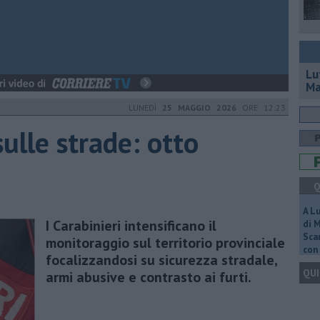
Lu
Ma
LUNEDÌ
25 MAGGIO 2026
ORE 12:23
sulle strade: otto
Q
A L
I Carabinieri intensificano il
di 
Scar
monitoraggio sul territorio provinciale
con 
focalizzandosi su sicurezza stradale,
QUI
armi abusive e contrasto ai furti.