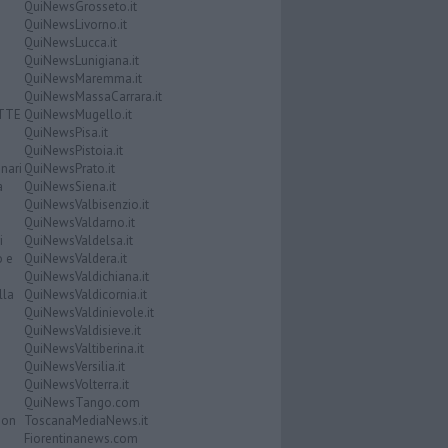
QuiNewsGrosseto.it
QuiNewsLivorno.it
QuiNewsLucca.it
QuiNewsLunigiana.it
QuiNewsMaremma.it
QuiNewsMassaCarrara.it
ATTE
QuiNewsMugello.it
QuiNewsPisa.it
QuiNewsPistoia.it
nari
QuiNewsPrato.it
a
QuiNewsSiena.it
QuiNewsValbisenzio.it
QuiNewsValdarno.it
i
QuiNewsValdelsa.it
o e
QuiNewsValdera.it
QuiNewsValdichiana.it
lla
QuiNewsValdicornia.it
QuiNewsValdinievole.it
QuiNewsValdisieve.it
QuiNewsValtiberina.it
QuiNewsVersilia.it
QuiNewsVolterra.it
QuiNewsTango.com
Don
ToscanaMediaNews.it
Fiorentinanews.com