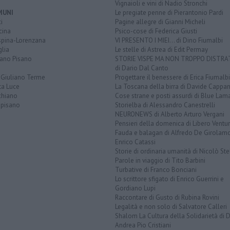
Vignaioli e vini di Nadio Stronchi
MUNI
Le pregiate penne di Pierantonio Pardi
i
Pagine allegre di Gianni Micheli
cina
Psico-cose di Federica Giusti
spina-Lorenzana
VI PRESENTO I MIEI... di Dino Fiumalbi
lia
Le stelle di Astrea di Edit Permay
iano Pisano
STORIE VISPE MA NON TROPPO DISTR
di Dario Dal Canto
 Giuliano Terme
Progettare il benessere di Erica Fiumalbi
ta Luce
La Toscana della birra di Davide Cappan
chiano
Cose strane e posti assurdi di Blue Lam
opisano
Storielba di Alessandro Canestrelli
NEURONEWS di Alberto Arturo Vergani
Pensieri della domenica di Libero Ventur
Fauda e balagan di Alfredo De Girolam
Enrico Catassi
Storie di ordinaria umanità di Nicolò Ste
Parole in viaggio di Tito Barbini
Turbative di Franco Bonciani
Lo scrittore sfigato di Enrico Guerrini e
Gordiano Lupi
Raccontare di Gusto di Rubina Rovini
Legalità e non solo di Salvatore Calleri
Shalom La Cultura della Solidarietà di 
Andrea Pio Cristiani