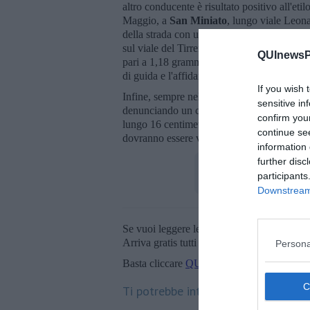
altro conducente è risultato positivo all'et
Maggio, a
San Miniato
, lungo viale Leona
della strada con un tasso di ben 1,95 grammi
sul viale del Tirreno a Pisa, dove un guidato
QUInewsPi
pari a 1,18 grammi per litro. Per tutti e qua
di guida e l'affidamento dei rispettivi mezzi 
If you wish 
Infine, sempre nella serata del 24 Maggio, 
sensitive in
denunciando un cittadino trovato in possess
confirm you
lungo 16 centimetri. Per tutti i soggetti coi
continue se
dovranno essere vagliate dalle Autorità co
information 
further disc
participants
Downstream 
Se vuoi leggere le notizie principali della T
Arriva gratis tutti i giorni alle 20:00 dirett
Persona
Basta cliccare
QUI
Ti potrebbe interessare anche: