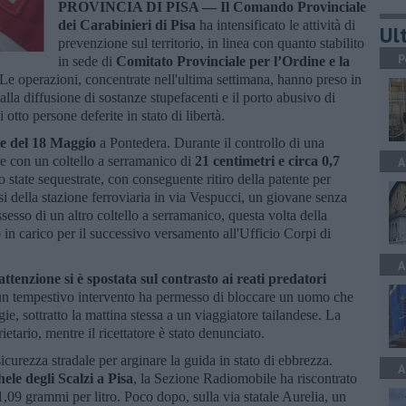
PROVINCIA DI PISA —
Il Comando Provinciale
dei Carabinieri di Pisa
ha intensificato le attività di
Ult
prevenzione sul territorio, in linea con quanto stabilito
P
in sede di
Comitato Provinciale per l’Ordine e la
 Le operazioni, concentrate nell'ultima settimana, hanno preso in
 alla diffusione di sostanze stupefacenti e il porto abusivo di
otto persone deferite in stato di libertà.
tte del 18 Maggio
a Pontedera. Durante il controllo di una
ore con un coltello a serramanico di
21 centimetri e circa 0,7
A
 state sequestrate, con conseguente ritiro della patente per
si della stazione ferroviaria in via Vespucci, un giovane senza
sesso di un altro coltello a serramanico, questa volta della
 in carico per il successivo versamento all'Ufficio Corpi di
A
ttenzione si è spostata sul contrasto ai reati predatori
un tempestivo intervento ha permesso di bloccare un uomo che
e, sottratto la mattina stessa a un viaggiatore tailandese. La
ietario, mentre il ricettatore è stato denunciato.
curezza stradale per arginare la guida in stato di ebbrezza.
A
le degli Scalzi a Pisa
, la Sezione Radiomobile ha riscontrato
1,09 grammi per litro. Poco dopo, sulla via statale Aurelia, un