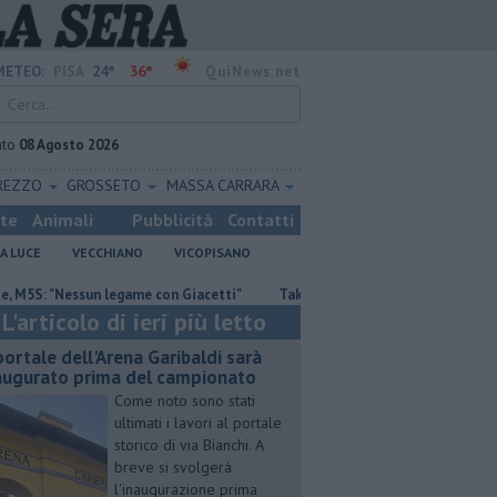
24°
36°
METEO:
PISA
QuiNews.net
ato
08 Agosto 2026
REZZO
GROSSETO
MASSA CARRARA
ste
Animali
Pubblicità
Contatti
A LUCE
VECCHIANO
VICOPISANO
 "Nessun legame con Giacetti"
Takeda, Pasqualino, "Il dialogo deve cont
L'articolo di ieri più letto
 portale dell'Arena Garibaldi sarà
augurato prima del campionato
Come noto sono stati
ultimati i lavori al portale
storico di via Bianchi. A
breve si svolgerà
l'inaugurazione prima