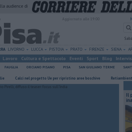
alla audience di
o
Aggiornato alle 19:00
Sab
RRA
LIVORNO
LUCCA
PISTOIA
PRATO
FIRENZE
SIENA
A
Lavoro
Cultura e Spettacolo
Eventi
Sport
Blog
Intervi
FAUGLIA
ORCIANO PISANO
PISA
SAN GIULIANO TERME
SANT
Calci nel progetto Ue per ripristino aree boschive
Retiambiente, M5S:
Il
in