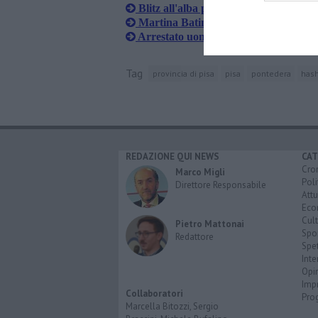
Blitz all'alba per sgominare la banda 
Martina Batini numero uno al mondo 
Arrestato uomo ricercato per rapina
Tag
provincia di pisa
pisa
pontedera
has
REDAZIONE QUI NEWS
CAT
Cro
Marco Migli
Poli
Direttore Responsabile
Attu
Eco
Cult
Pietro Mattonai
Spo
Redattore
Spet
Inte
Opi
Imp
Collaboratori
Pro
Marcella Bitozzi, Sergio