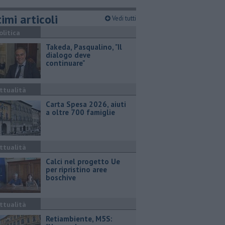
imi articoli
Vedi tutti
olitica
Takeda, Pasqualino, "Il
dialogo deve
continuare"
ttualità
Carta Spesa 2026, aiuti
a oltre 700 famiglie
ttualità
Calci nel progetto Ue
per ripristino aree
boschive
ttualità
Retiambiente, M5S: