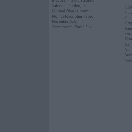
Braccini, Michele Bufalino,
Valentina Caffieri, Linda
CO
Giuliani, Dina Laurenzi,
Calc
Monica Nocciolini, Paolo
Cas
Nocentini, Gabriele
Cre
Santarnecchi, Paola Silvi.
Faug
Orc
Pisa
San
San
Vec
Vic