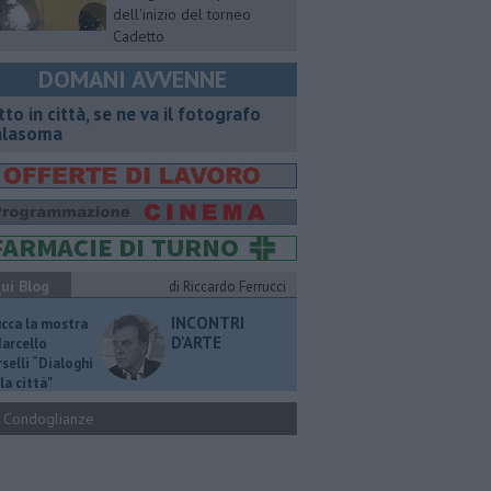
dell'inizio del torneo
Cadetto
DOMANI AVVENNE
tto in città, se ne va il fotografo
lasoma
ui Blog
di Riccardo Ferrucci
INCONTRI
ucca la mostra
D'ARTE
Marcello
selli “Dialoghi
la città"
Condoglianze