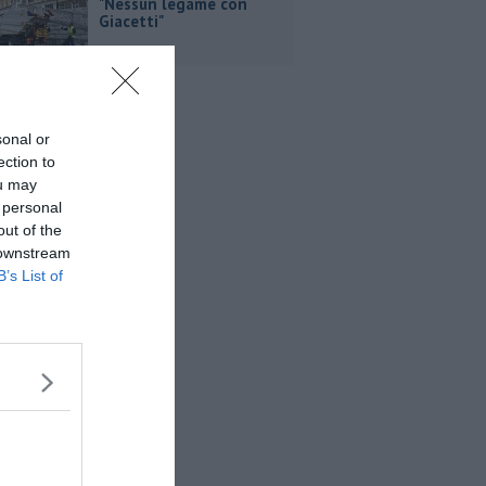
"Nessun legame con
Giacetti"
sonal or
ection to
ou may
 personal
out of the
 downstream
B’s List of