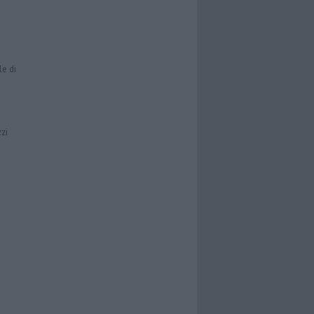
le di
zzi