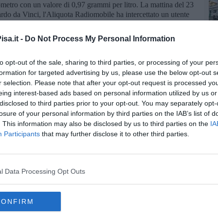
ilometro con un valore di 0,97 grammi per litro. La mattina del 23
rdo da Vinci, l'Aliquota Radiomobile ha intercettato un utente
 per litro. I controlli si sono conclusi nella notte del 24 Maggio
re è stato trovato al volante con un livello di alcol nel sangue
sa.it -
Do Not Process My Personal Information
ttro gli automobilisti è scattato l'immediato ritiro del documento
a terzi.
to opt-out of the sale, sharing to third parties, or processing of your per
i Carabinieri sono intervenuti in via Inghirami a
Pisa
,
formation for targeted advertising by us, please use the below opt-out s
o, senza alcun giustificato motivo, di un coltello a serramanico
r selection. Please note that after your opt-out request is processed y
nvolti vige la presunzione di innocenza, e le responsabilità penali
eing interest-based ads based on personal information utilized by us or
mpetenti nel corso del procedimento.
disclosed to third parties prior to your opt-out. You may separately opt-
losure of your personal information by third parties on the IAB’s list of
. This information may also be disclosed by us to third parties on the
IA
Participants
that may further disclose it to other third parties.
oscana iscriviti alla
Newsletter QUInews - ToscanaMedia.
amente nella tua casella di posta.
l Data Processing Opt Outs
CONFIRM