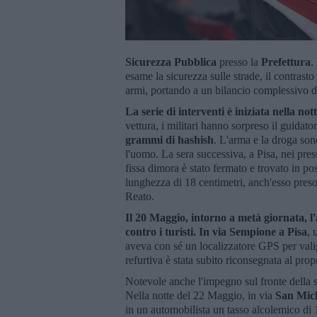
Sicurezza Pubblica
presso la
Prefettura
.
esame la sicurezza sulle strade, il contrasto
armi, portando a un bilancio complessivo di 
La serie di interventi è iniziata nella no
vettura, i militari hanno sorpreso il guidat
grammi di hashish
. L'arma e la droga sono
l'uomo. La sera successiva, a Pisa, nei pres
fissa dimora è stato fermato e trovato in pos
lunghezza di 18 centimetri, anch'esso preso
Reato.
Il 20 Maggio, intorno a metà giornata, l'a
contro i turisti. In via Sempione a Pisa
, 
aveva con sé un localizzatore GPS per valigi
refurtiva è stata subito riconsegnata al propr
Notevole anche l'impegno sul fronte della si
Nella notte del 22 Maggio, in via
San Miche
in un automobilista un tasso alcolemico di 