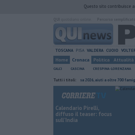
Questo sito contribuisce 
QUI
quotidiano online.
Percorso semplificat
TOSCANA
PISA
VALDERA
CUOIO
VOLTE
Home
Cronaca
Politica
Attualità
CALCI
CASCINA
CRESPINA-LORENZANA
alogo deve continuare"
Carta Spesa 2026, aiuti a oltre 700 famiglie
Tutti i titoli:
Calendario Pirelli,
diffuso il teaser: focus
sull'India