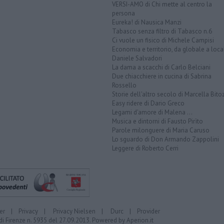
VERSI-AMO di Chi mette al centro la
persona
Eureka! di Nausica Manzi
Tabasco senza filtro di Tabasco n.6
Ci vuole un fisico di Michele Campisi
Economia e territorio, da globale a loca
Daniele Salvadori
La dama a scacchi di Carlo Belciani
Due chiacchiere in cucina di Sabrina
Rossello
Storie dell'altro secolo di Marcella Bito
Easy ridere di Dario Greco
Legami d'amore di Malena ...
Musica e dintorni di Fausto Pirìto
Parole milonguere di Maria Caruso
Lo sguardo di Don Armando Zappolini
Leggere di Roberto Cerri
er
|
Privacy
|
Privacy Nielsen
|
Durc
|
Provider
di Firenze n. 5935 del 27.09.2013. Powered by
Aperion.it