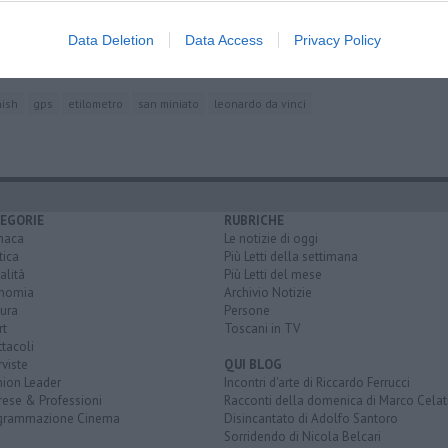
delle rapine
nel fioretto
Data Deletion
Data Access
Privacy Policy
hish
gps
etilometro
san miniato
leonardo da vinci
EGORIE
RUBRICHE
naca
Le notizie di oggi
tica
Più Letti della settimana
alità
Più Letti del mese
nomia
Archivio Notizie
ura
Persone
rt
Toscani in TV
tacoli
rviste
QUI BLOG
nion Leader
Incontri d'arte di Riccardo Ferrucci
rese & Professioni
Racconti della domenica di Marco Celat
grammazione Cinema
Disincantato di Adolfo Santoro
Sorridendo di Nicola Belcari