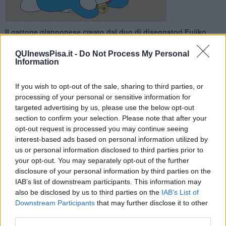
Il gattone giapponese creato dal duo di disegnatori Fujiko
Fujio sarà la mascotte dei nerazzurri in occasione della partita
contro la Ternana
QUInewsPisa.it -
Do Not Process My Personal
Information
If you wish to opt-out of the sale, sharing to third parties, or
processing of your personal or sensitive information for
targeted advertising by us, please use the below opt-out
PISA —
I nerazzurri, nella partita contro la Ternana fissata per
section to confirm your selection. Please note that after your
sabato 21 gennaio, saranno accompagnati e sostenuti in campo da
opt-out request is processed you may continue seeing
Doraemon.
Il famoso gattone azzurro creato dal duo nipponico di
interest-based ads based on personal information utilized by
disegnatori
Fujiko Fujio.
Dal manga, sono state prodotte tre serie
us or personal information disclosed to third parties prior to
animate che hanno reso Doraemon uno dei personaggi di
your opt-out. You may separately opt-out of the further
animazione più amati di sempre.
disclosure of your personal information by third parties on the
In occasione dell'uscita nelle sale cinematografiche italiane del film
IAB’s list of downstream participants. This information may
“
Doraemon – Nobita e la nascita del Giappone
” doraemon
also be disclosed by us to third parties on the
IAB’s List of
arriverà all’Arena Garibaldi per fare da mascotte alla squadra.
Downstream Participants
that may further disclose it to other
third parties.