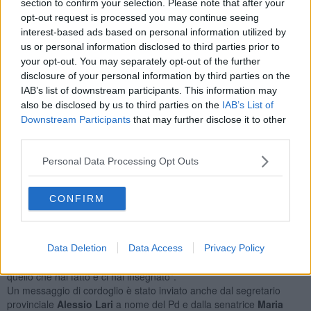
section to confirm your selection. Please note that after your
provinciale. Contribuì non poco a far avanzare una nuova
opt-out request is processed you may continue seeing
sensibilità sul tema del rapporto fra attività produttive e ambiente,
interest-based ads based on personal information utilized by
nel quadro della battaglia per affermare e costruire i processi di
us or personal information disclosed to third parties prior to
depurazione delle acque nella zona del cuoio. Infine, negli anni
your opt-out. You may separately opt-out of the further
ottanta, sindaco di Santa Maria a Monte, apprezzato e benvoluto
disclosure of your personal information by third parties on the
dai suoi cittadini. Anche da pensionato, finché la salute lo ha
IAB’s list of downstream participants. This information may
sostenuto, ha continuato nell'impegno politico e soprattutto sociale.
also be disclosed by us to third parties on the
IAB’s List of
Angiolino era un operaio attaccato alla sua cultura di base, le radici
Downstream Participants
that may further disclose it to other
di classe, ma che cercava sempre di svilupparla in un ambito più
third parties.
ampio e più aperto. Era curioso e capace di innovazione, come
dimostrò nella sua opera di amministratore. Verso di noi, la
Personal Data Processing Opt Outs
generazione più giovane del PCI, quella degli anni settanta, ebbe
sempre un atteggiamento di incoraggiamento a farsi avanti nella
lotta politica, anche nel partito, ma sempre mantenendo un
CONFIRM
comportamento unitario fatto di rispetto, di rigore intellettuale e di
onestà. Angiolino, a suo modo, è stato un esempio e un educatore
alla politica. Una politica che non perdeva mai di vista l'interesse
dei lavoratori e dei più deboli. Persone così non si dimenticano.
Data Deletion
Data Access
Privacy Policy
Ciao Angiolino, con un grande, sentito e affettuoso grazie, per
quello che hai fatto e ci hai insegnato".
Un messaggio di cordoglio è stato inviato anche dal segretario
provinciale
Alessio Lari
a nome del Pd e dalla senatrice
Maria