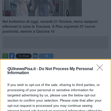
Nel bollettino di oggi, venerdì 21 Ottobre, meno tamponi
effettuati in tutta la Toscana. A Pisa registrati 57 nuove
positività, mentre a Cascina 10
PISA —
Nelle ultime 24 ore, in
Provincia di Pisa
, sono stati
riscontrati
221 nuovi casi Covid
in 34 Comuni. Il tasso di
QUInewsPisa.it -
Do Not Process My Personal
incidenza giornaliero è diminuito a
53,07 casi per 100mila
Information
abitanti
, comunque superiore al dato regionale (51,52).
In Toscana sono stati effettuati
12.073
test, dei quali 1.049 tamponi
If you wish to opt-out of the sale, sharing to third parties, or
molecolari e 10.979 test rapidi.
processing of your personal or sensitive information for
targeted advertising by us, please use the below opt-out
section to confirm your selection. Please note that after your
opt-out request is processed you may continue seeing
interest-based ads based on personal information utilized by