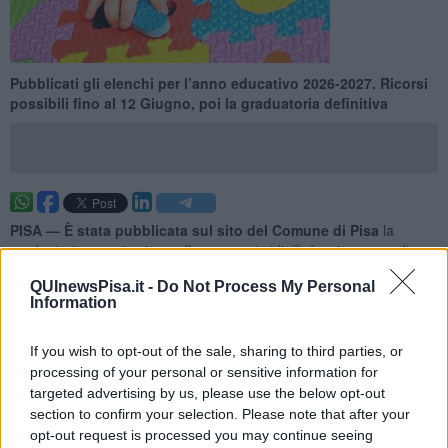
Pubblicati gli elenchi per l’anno educativo 2026-2027. Ricorsi
possibili fino al 12 Giugno, poi la graduatoria definitiva
PISA —
È stata pubblicata sul sito del Comune di Pisa
la
graduatoria provvisoria per l’accesso ai nidi d’infanzia comunali
relativa all’anno educativo 2026-2027. Il provvedimento riguarda le
QUInewsPisa.it -
Do Not Process My Personal
sezioni lattanti e divezzi e rappresenta il primo passaggio verso
Information
l’assegnazione dei posti disponibili nelle strutture comunali.
Le graduatorie sono consultabili online attraverso il portale
If you wish to opt-out of the sale, sharing to third parties, or
istituzionale dell’amministrazione comunale
. Per garantire il
processing of your personal or sensitive information for
rispetto della normativa sulla tutela dei dati personali, gli elenchi
targeted advertising by us, please use the below opt-out
non riportano i nomi dei bambini, ma esclusivamente il numero
section to confirm your selection. Please note that after your
identificativo attribuito alla domanda al momento della
opt-out request is processed you may continue seeing
presentazione.