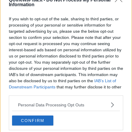
dialogando con il pubblico e rispondendo alle domande dei docenti
Information
raccolte nei giorni precedenti da Francesco Poggi.
"Un grande successo di partecipazione con più di 500 persone
If you wish to opt-out of the sale, sharing to third parties, or
presenti, di cui circa la metà insegnati e operatori delle scuole
processing of your personal or sensitive information for
cittadine - dichiara l’assessore alla scuola
Riccardo Buscemi
.
targeted advertising by us, please use the below opt-out
L’incontro è stato pensato principalmente per loro, con l’obiettivo di
section to confirm your selection. Please note that after your
fornire strumenti utili a riconoscere e affrontare situazioni di disagio,
opt-out request is processed you may continue seeing
promuovendo una cultura della prevenzione e scoraggiando l’uso
interest-based ads based on personal information utilized by
di sostanze stupefacenti. La scuola è un luogo di formazione
us or personal information disclosed to third parties prior to
continua e iniziative come questa rappresentano occasioni preziose
your opt-out. You may separately opt-out of the further
per offrire ai docenti competenze e conoscenze da trasmettere ai
disclosure of your personal information by third parties on the
nostri ragazzi".
IAB’s list of downstream participants. This information may
also be disclosed by us to third parties on the
IAB’s List of
Downstream Participants
that may further disclose it to other
third parties.
L’iniziativa si inserisce nel più ampio progetto
“Scuole Sicure”
,
promosso dal Comune di Pisa e finanziato con contributi del
Personal Data Processing Opt Outs
Ministero dell’Interno erogati tramite la Prefettura di Pisa. Il progetto
fa parte del programma nazionale finalizzato alla prevenzione e al
contrasto dello spaccio di sostanze stupefacenti nelle aree vicine
CONFIRM
agli istituti scolastici, che coinvolge 50 Comuni italiani con
popolazione superiore ai 15 mila abitanti.