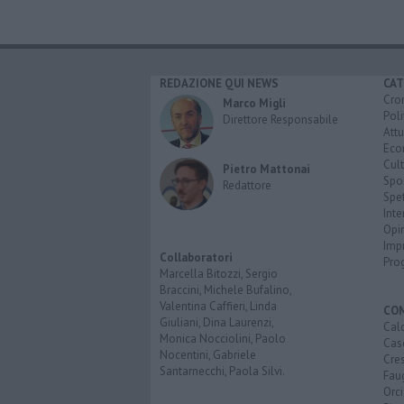
REDAZIONE QUI NEWS
CAT
Cro
Marco Migli
Poli
Direttore Responsabile
Attu
Eco
Cult
Pietro Mattonai
Spo
Redattore
Spet
Inte
Opi
Imp
Collaboratori
Pro
Marcella Bitozzi, Sergio
Braccini, Michele Bufalino,
Valentina Caffieri, Linda
CO
Giuliani, Dina Laurenzi,
Calc
Monica Nocciolini, Paolo
Cas
Nocentini, Gabriele
Cre
Santarnecchi, Paola Silvi.
Faug
Orc