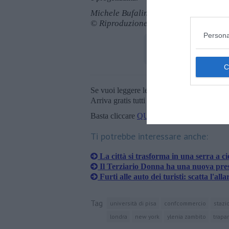
Michele Bufalino
© Riproduzione riservata
Persona
Se vuoi leggere le notizie principali della T
Arriva gratis tutti i giorni alle 20:00 dirett
Basta cliccare
QUI
Ti potrebbe interessare anche:
La città si trasforma in una serra a ci
Il Terziario Donna ha una nuova pre
Furti alle auto dei turisti: scatta l'all
Tag
università di pisa
confcommercio
stazi
londra
new york
ylenia zambito
trapa