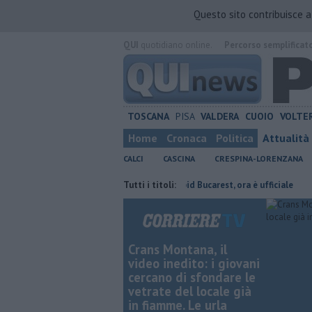
Questo sito contribuisce 
QUI
quotidiano online.
Percorso semplificat
TOSCANA
PISA
VALDERA
CUOIO
VOLTE
Home
Cronaca
Politica
Attualità
CALCI
CASCINA
CRESPINA-LORENZANA
o presidente
Stojilkovic al Rapid Bucarest, ora è ufficiale
Tutti i titoli:
Takeda c
Crans Montana, il
video inedito: i giovani
cercano di sfondare le
vetrate del locale già
in fiamme. Le urla