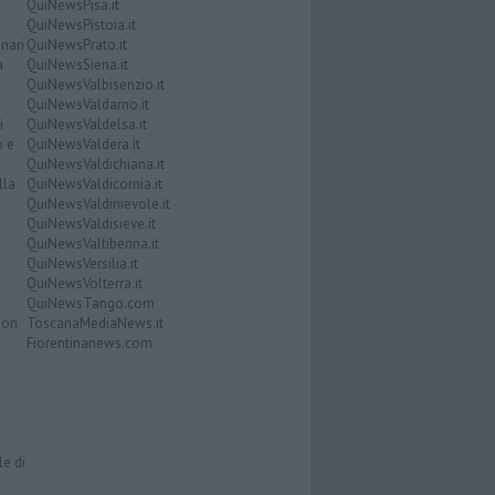
QuiNewsPisa.it
QuiNewsPistoia.it
nari
QuiNewsPrato.it
a
QuiNewsSiena.it
QuiNewsValbisenzio.it
QuiNewsValdarno.it
i
QuiNewsValdelsa.it
o e
QuiNewsValdera.it
QuiNewsValdichiana.it
lla
QuiNewsValdicornia.it
QuiNewsValdinievole.it
QuiNewsValdisieve.it
QuiNewsValtiberina.it
QuiNewsVersilia.it
QuiNewsVolterra.it
QuiNewsTango.com
Don
ToscanaMediaNews.it
Fiorentinanews.com
le di