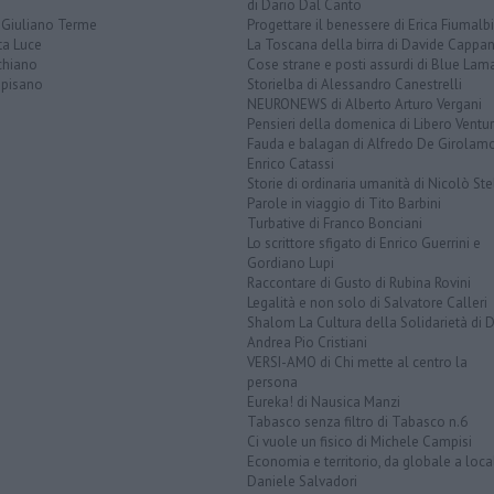
di Dario Dal Canto
 Giuliano Terme
Progettare il benessere di Erica Fiumalbi
ta Luce
La Toscana della birra di Davide Cappan
chiano
Cose strane e posti assurdi di Blue Lam
opisano
Storielba di Alessandro Canestrelli
NEURONEWS di Alberto Arturo Vergani
Pensieri della domenica di Libero Ventur
Fauda e balagan di Alfredo De Girolam
Enrico Catassi
Storie di ordinaria umanità di Nicolò Ste
Parole in viaggio di Tito Barbini
Turbative di Franco Bonciani
Lo scrittore sfigato di Enrico Guerrini e
Gordiano Lupi
Raccontare di Gusto di Rubina Rovini
Legalità e non solo di Salvatore Calleri
Shalom La Cultura della Solidarietà di 
Andrea Pio Cristiani
VERSI-AMO di Chi mette al centro la
persona
Eureka! di Nausica Manzi
Tabasco senza filtro di Tabasco n.6
Ci vuole un fisico di Michele Campisi
Economia e territorio, da globale a loca
Daniele Salvadori