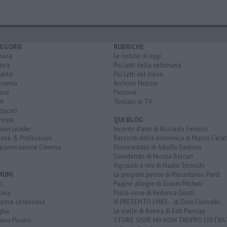
EGORIE
RUBRICHE
naca
Le notizie di oggi
tica
Più Letti della settimana
alità
Più Letti del mese
nomia
Archivio Notizie
ura
Persone
rt
Toscani in TV
tacoli
rviste
QUI BLOG
nion Leader
Incontri d'arte di Riccardo Ferrucci
rese & Professioni
Racconti della domenica di Marco Celat
grammazione Cinema
Disincantato di Adolfo Santoro
Sorridendo di Nicola Belcari
Vignaioli e vini di Nadio Stronchi
MUNI
Le pregiate penne di Pierantonio Pardi
i
Pagine allegre di Gianni Micheli
cina
Psico-cose di Federica Giusti
spina-Lorenzana
VI PRESENTO I MIEI... di Dino Fiumalbi
lia
Le stelle di Astrea di Edit Permay
iano Pisano
STORIE VISPE MA NON TROPPO DISTR