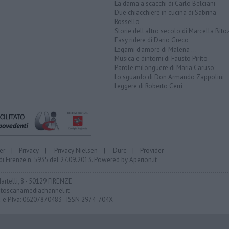
La dama a scacchi di Carlo Belciani
Due chiacchiere in cucina di Sabrina
Rossello
Storie dell'altro secolo di Marcella Bito
Easy ridere di Dario Greco
Legami d'amore di Malena ...
Musica e dintorni di Fausto Pirìto
Parole milonguere di Maria Caruso
Lo sguardo di Don Armando Zappolini
Leggere di Roberto Cerri
er
|
Privacy
|
Privacy Nielsen
|
Durc
|
Provider
di Firenze n. 5935 del 27.09.2013. Powered by
Aperion.it
Martelli, 8 - 50129 FIRENZE
toscanamediachannel.it
F. e P.Iva: 06207870483 - ISSN 2974-704X