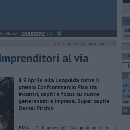
Ad
ra
LUNEDÌ
30 MARZO 2026
ORE 12:45
Imprenditori al via
Q
Il 9 Aprile alla Leopolda torna il
premio Confcommercio Pisa tra
A L
di 
incontri, ospiti e focus su nuove
Scar
generazioni e impresa. Super ospite
con 
Daniel Pirchio
QUI
PISA —
"Il futuro è oggi". Con questo motto torna a