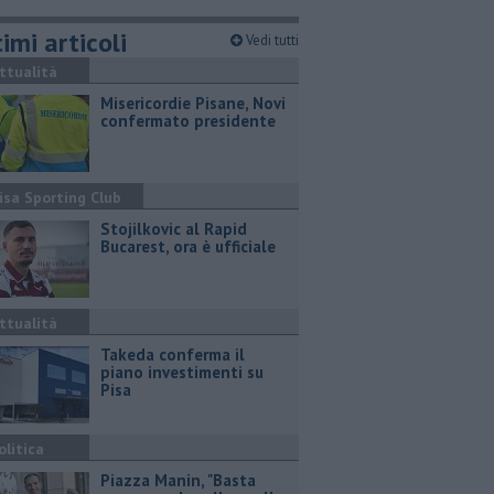
imi articoli
Vedi tutti
ttualità
Misericordie Pisane, Novi
confermato presidente
isa Sporting Club
Stojilkovic al Rapid
Bucarest, ora è ufficiale
ttualità
Takeda conferma il
piano investimenti su
Pisa
olitica
Piazza Manin, "Basta