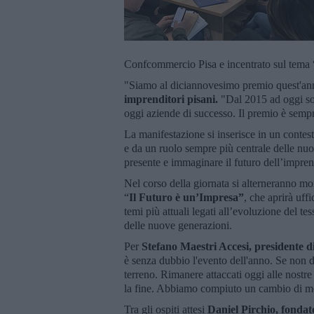
Confcommercio Pisa e incentrato sul tema 
"Siamo al diciannovesimo premio quest'an
imprenditori pisani.
"Dal 2015 ad oggi son
oggi aziende di successo. Il premio è sempr
La manifestazione si inserisce in un conte
e da un ruolo sempre più centrale delle nuov
presente e immaginare il futuro dell’imprend
Nel corso della giornata si alterneranno m
“
Il Futuro è un’Impresa”
, che aprirà uff
temi più attuali legati all’evoluzione del te
delle nuove generazioni.
Per
Stefano Maestri Accesi, presidente 
è senza dubbio l'evento dell'anno. Se non 
terreno. Rimanere attaccati oggi alle nostre 
la fine. Abbiamo compiuto un cambio di men
Tra gli ospiti attesi
Daniel Pirchio, fonda