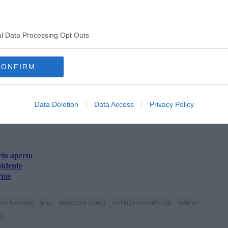
l Data Processing Opt Outs
CONFIRM
oscana iscriviti alla
Newsletter QUInews - ToscanaMedia.
amente nella tua casella di posta.
Data Deletion
Data Access
Privacy Policy
elo aperto
sidente
arme
one leopolda
pisa
francesco ciampi
intelligenza artificiale
milano
ni