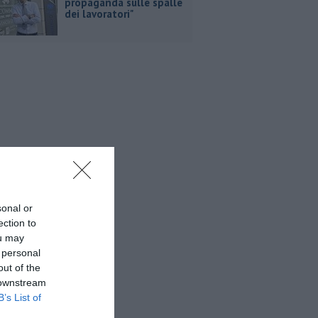
propaganda sulle spalle
dei lavoratori"
sonal or
ection to
ou may
 personal
out of the
 downstream
B’s List of