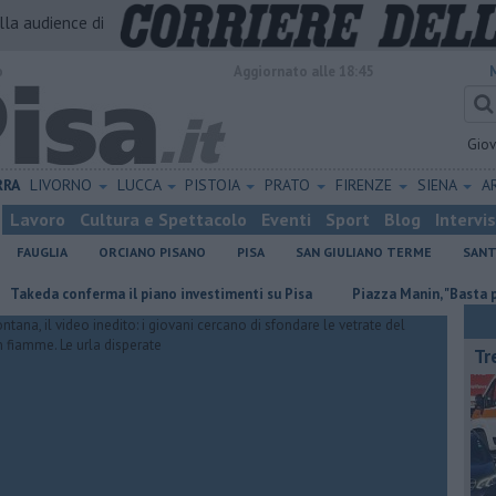
alla audience di
o
Aggiornato alle 18:45
Gio
RRA
LIVORNO
LUCCA
PISTOIA
PRATO
FIRENZE
SIENA
A
Lavoro
Cultura e Spettacolo
Eventi
Sport
Blog
Intervi
FAUGLIA
ORCIANO PISANO
PISA
SAN GIULIANO TERME
SANT
onferma il piano investimenti su Pisa
Piazza Manin, "Basta propaganda
Tr