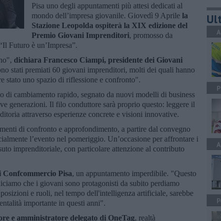
Pisa uno degli appuntamenti più attesi dedicati al
mondo dell’impresa giovanile. Giovedì 9 Aprile
la
Ult
Stazione Leopolda ospiterà la XIX edizione del
A
Premio Giovani Imprenditori
, promosso da
“Il Futuro è un’Impresa”.
no",
dichiara Francesco Ciampi, presidente dei Giovani
o stati premiati 60 giovani imprenditori, molti dei quali hanno
e stato uno spazio di riflessione e confronto".
P
sto di cambiamento rapido, segnato da nuovi modelli di business
e generazioni. Il filo conduttore sarà proprio questo: leggere il
itoria attraverso esperienze concrete e visioni innovative.
omenti di confronto e approfondimento, a partire dal convegno
icialmente l’evento nel pomeriggio. Un’occasione per affrontare i
A
ssuto imprenditoriale, con particolare attenzione al contributo
di Confcommercio Pisa
, un appuntamento imperdibile. "Questo
diciamo che i giovani sono protagonisti da subito perdiamo
posizioni e ruoli, nel tempo dell'intelligenza artificiale, sarebbe
P
talità importante in questi anni".
tore e amministratore delegato di OneTag
, realtà