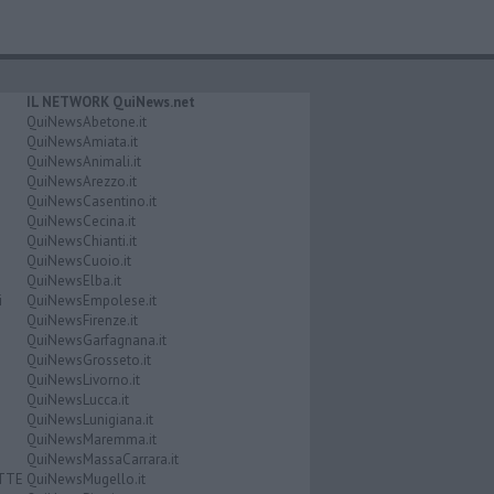
IL NETWORK QuiNews.net
QuiNewsAbetone.it
QuiNewsAmiata.it
QuiNewsAnimali.it
QuiNewsArezzo.it
QuiNewsCasentino.it
QuiNewsCecina.it
QuiNewsChianti.it
QuiNewsCuoio.it
QuiNewsElba.it
i
QuiNewsEmpolese.it
QuiNewsFirenze.it
QuiNewsGarfagnana.it
QuiNewsGrosseto.it
QuiNewsLivorno.it
QuiNewsLucca.it
QuiNewsLunigiana.it
QuiNewsMaremma.it
QuiNewsMassaCarrara.it
ATTE
QuiNewsMugello.it