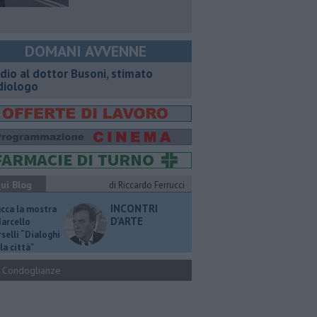
DOMANI AVVENNE
dio al dottor Busoni, stimato
diologo
ui Blog
di Riccardo Ferrucci
INCONTRI
ucca la mostra
D'ARTE
Marcello
selli “Dialoghi
la città"
Condoglianze