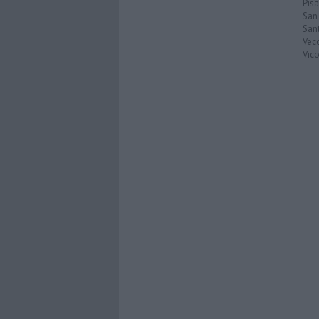
Pisa
San
San
Vec
Vic