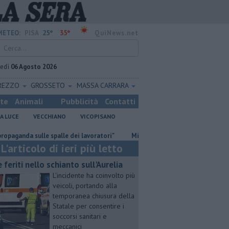
25°
35°
METEO:
PISA
QuiNews.net
vedì
06 Agosto 2026
REZZO
GROSSETO
MASSA CARRARA
ste
Animali
Pubblicità
Contatti
A LUCE
VECCHIANO
VICOPISANO
 sulle spalle dei lavoratori"
Misericordie Pisane, Novi confermato pre
L'articolo di ieri più letto
e feriti nello schianto sull'Aurelia
L'incidente ha coinvolto più
veicoli, portando alla
temporanea chiusura della
Statale per consentire i
soccorsi sanitari e
meccanici