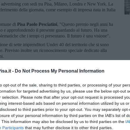
c advertising con sedi tra Pisa, Milano, Londra e New York. La
iferimento della giornata, come esempio di impresa nata in Italia
Comune di
Pisa Paolo Pesciatini
, "Questo premio negli anni ha
ndo e approfondendo il presente guardando al futuro. Ha una
oblematiche che i tempi ci presentano. Il futuro è una visione".
one di sette imprenditori Under 40 del territorio che si sono
one. Previsto inoltre un riconoscimento speciale dedicato alla
i.
azione di numerose figure istituzionali e rappresentanti del
enti, tra gli altri,
Marco Barbieri, Matteo Musacci, Ylenia
sa.it -
Do Not Process My Personal Information
dini, Matteo Trapani, Valter Tamburini, Paolo Pesciatini e
oderato dal direttore generale di Confcommercio Pisa
to opt-out of the sale, sharing to third parties, or processing of your per
formation for targeted advertising by us, please use the below opt-out s
a premiazione della quarta edizione del
Premio di Laurea
r selection. Please note that after your opt-out request is processed y
o a un laureato del corso di Strategia, Management e
eing interest-based ads based on personal information utilized by us or
disclosed to third parties prior to your opt-out. You may separately opt-
losure of your personal information by third parties on the IAB’s list of
 ingresso libero, previa registrazione, e si conferma come un
. This information may also be disclosed by us to third parties on the
IA
 e giovani, in una città che continua a essere laboratorio di idee
Participants
that may further disclose it to other third parties.