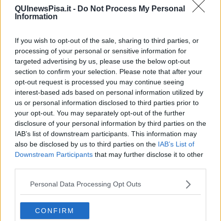
QUInewsPisa.it -
Do Not Process My Personal
Information
If you wish to opt-out of the sale, sharing to third parties, or
Ecco l'elenco dei prezzi del carburante in provincia di Pisa.
processing of your personal or sensitive information for
Comune per comune gli impianti più economici dove fare
targeted advertising by us, please use the below opt-out
rifornimento.
section to confirm your selection. Please note that after your
opt-out request is processed you may continue seeing
interest-based ads based on personal information utilized by
us or personal information disclosed to third parties prior to
your opt-out. You may separately opt-out of the further
disclosure of your personal information by third parties on the
PROVINCIA DI PISA —
Questi i prezzi dei carburanti
rilevati al
IAB’s list of downstream participants. This information may
giorno 21 maggio 2022
dal
Ministero dello sviluppo
also be disclosed by us to third parties on the
IAB’s List of
economico
Downstream Participants
that may further disclose it to other
third parties.
Personal Data Processing Opt Outs
CONFIRM