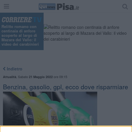
Relitto romano con
centinaia di anfore
scoperto al largo di
Mazara del Vallo: il
video dei carabinieri
Indietro
,
Sabato
ore 09:15
Attualità
21 Maggio 2022
Benzina, gasolio, gpl, ecco dove risparmiare