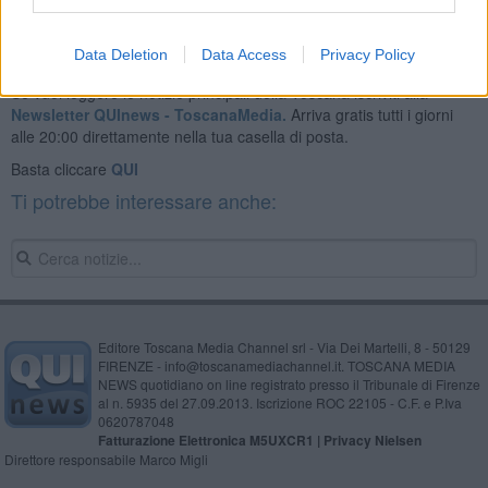
Data Deletion
Data Access
Privacy Policy
Se vuoi leggere le notizie principali della Toscana iscriviti alla
Newsletter QUInews - ToscanaMedia.
Arriva gratis tutti i giorni
alle 20:00 direttamente nella tua casella di posta.
Basta cliccare
QUI
Ti potrebbe interessare anche:
Editore Toscana Media Channel srl - Via Dei Martelli, 8 - 50129
FIRENZE - info@toscanamediachannel.it. TOSCANA MEDIA
NEWS quotidiano on line registrato presso il Tribunale di Firenze
al n. 5935 del 27.09.2013. Iscrizione ROC 22105 - C.F. e P.Iva
0620787048
Fatturazione Elettronica M5UXCR1 |
Privacy Nielsen
Direttore responsabile Marco Migli