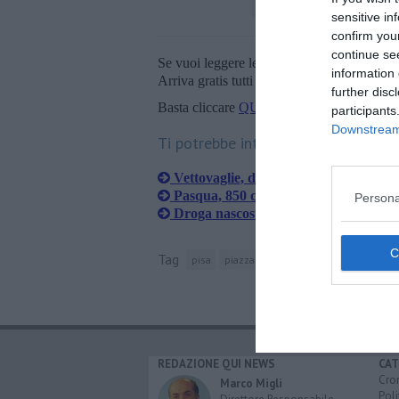
sensitive in
confirm you
continue se
Se vuoi leggere le notizie principali della T
information 
Arriva gratis tutti i giorni alle 20:00 dirett
further disc
Basta cliccare
QUI
participants
Downstream 
Ti potrebbe interessare anche:
Vettovaglie, denunce e sequestri per 
Pasqua, 850 controlli della Polizia sul 
Persona
Droga nascosta nell'anfratto di un m
Tag
pisa
piazza delle vettovaglie
polizia di 
REDAZIONE QUI NEWS
CAT
Cro
Marco Migli
Poli