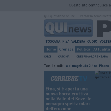
Questo sito contribuisce 
QUI
quotidiano online.
Percorso semplificat
TOSCANA
PISA
VALDERA
CUOIO
VOLTE
Home
Cronaca
Politica
Attualità
CALCI
CASCINA
CRESPINA-LORENZANA
 finiti dopo 12 anni
Nuova scossa di magnitudo 2.4 nel Pisano
Tutti i titoli:
Tak
Etna, si è aperta una
nuova bocca eruttiva
nella Valle del Bove: le
immagini spettacolari
dell’eruzione