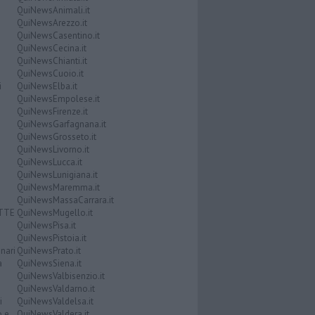
QuiNewsAnimali.it
QuiNewsArezzo.it
QuiNewsCasentino.it
QuiNewsCecina.it
QuiNewsChianti.it
QuiNewsCuoio.it
i
QuiNewsElba.it
QuiNewsEmpolese.it
QuiNewsFirenze.it
QuiNewsGarfagnana.it
QuiNewsGrosseto.it
QuiNewsLivorno.it
QuiNewsLucca.it
QuiNewsLunigiana.it
QuiNewsMaremma.it
QuiNewsMassaCarrara.it
ATTE
QuiNewsMugello.it
QuiNewsPisa.it
QuiNewsPistoia.it
nari
QuiNewsPrato.it
a
QuiNewsSiena.it
QuiNewsValbisenzio.it
QuiNewsValdarno.it
i
QuiNewsValdelsa.it
o e
QuiNewsValdera.it