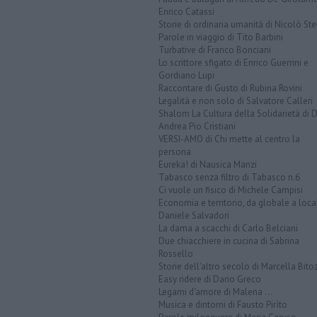
Enrico Catassi
Storie di ordinaria umanità di Nicolò Ste
Parole in viaggio di Tito Barbini
Turbative di Franco Bonciani
Lo scrittore sfigato di Enrico Guerrini e
Gordiano Lupi
Raccontare di Gusto di Rubina Rovini
Legalità e non solo di Salvatore Calleri
Shalom La Cultura della Solidarietà di 
Andrea Pio Cristiani
VERSI-AMO di Chi mette al centro la
persona
Eureka! di Nausica Manzi
Tabasco senza filtro di Tabasco n.6
Ci vuole un fisico di Michele Campisi
Economia e territorio, da globale a loca
Daniele Salvadori
La dama a scacchi di Carlo Belciani
Due chiacchiere in cucina di Sabrina
Rossello
Storie dell'altro secolo di Marcella Bito
Easy ridere di Dario Greco
Legami d'amore di Malena ...
Musica e dintorni di Fausto Pirìto