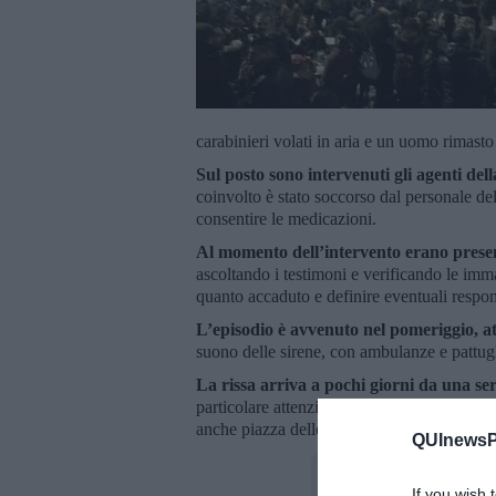
carabinieri volati in aria e un uomo rimasto 
Sul posto sono intervenuti gli agenti della
coinvolto è stato soccorso dal personale del 
consentire le medicazioni.
Al momento dell’intervento erano present
ascoltando i testimoni e verificando le imma
quanto accaduto e definire eventuali respon
L’episodio è avvenuto nel pomeriggio, at
suono delle sirene, con ambulanze e pattugli
La rissa arriva a pochi giorni da una seri
particolare attenzione alle piazze più frequ
anche piazza delle Vettovaglie, insieme ad a
QUInewsPi
If you wish 