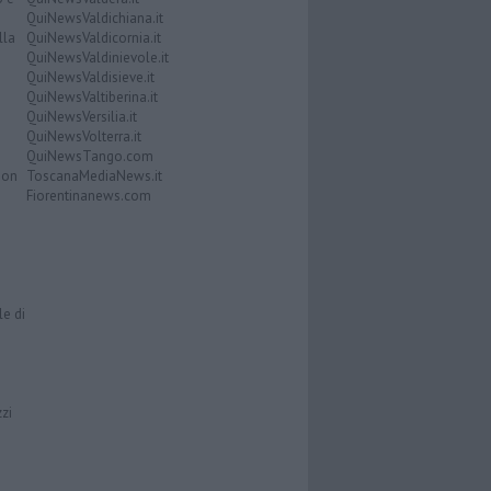
QuiNewsValdichiana.it
lla
QuiNewsValdicornia.it
QuiNewsValdinievole.it
QuiNewsValdisieve.it
QuiNewsValtiberina.it
QuiNewsVersilia.it
QuiNewsVolterra.it
QuiNewsTango.com
Don
ToscanaMediaNews.it
Fiorentinanews.com
le di
zzi