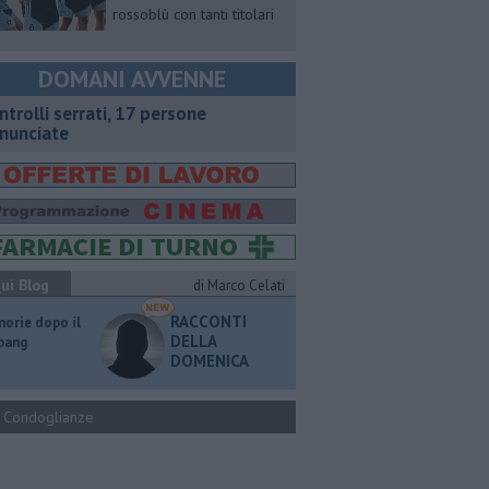
rossoblù con tanti titolari
DOMANI AVVENNE
ntrolli serrati, 17 persone
nunciate
ui Blog
di Marco Celati
RACCONTI
orie dopo il
DELLA
 bang
DOMENICA
Condoglianze