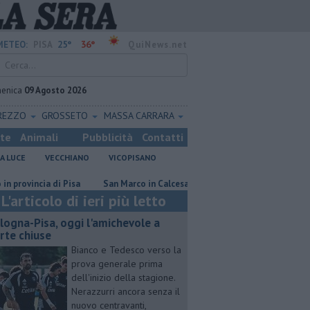
25°
36°
METEO:
PISA
QuiNews.net
enica
09 Agosto 2026
REZZO
GROSSETO
MASSA CARRARA
ste
Animali
Pubblicità
Contatti
A LUCE
VECCHIANO
VICOPISANO
incia di Pisa
San Marco in Calcesana, lavori finiti dopo 12 anni
Nuo
L'articolo di ieri più letto
logna-Pisa, oggi l'amichevole a
rte chiuse
Bianco e Tedesco verso la
prova generale prima
dell'inizio della stagione.
Nerazzurri ancora senza il
nuovo centravanti,