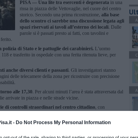
PISA —
Una lite tra esercenti è degenerata
in una
rissa in piazza delle Vettovaglie, nel cuore del centro
Ult
storico. Secondo una prima ricostruzione,
alla base
A
dello scontro ci sarebbe una discussione legata agli
spazi riservati ai tavoli all’esterno dei locali
. Dalle
parole si è passati presto ai fatti, con tavolini e
ferito.
 polizia di Stato e le pattuglie dei carabinieri.
L’uomo
118 e trasferito in ospedale con una ferita ritenuta lieve, per
C
i anche diversi clienti e passanti
. Gli investigatori stanno
gini delle telecamere della zona per ricostruire con precisione
sabilità.
A
torno alle 17,30
. Per alcuni minuti l’area è stata attraversata dal
e arrivate in piazza e nelle strade vicine.
e di controlli straordinari nel centro cittadino
, con
entate nelle ore serali e notturne. Le verifiche avevano interessato
ltre zone sensibili del centro storico.
sa.it -
Do Not Process My Personal Information
A
to opt-out of the sale, sharing to third parties, or processing of your per