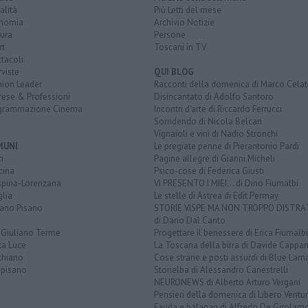
alità
Più Letti del mese
nomia
Archivio Notizie
ura
Persone
rt
Toscani in TV
tacoli
rviste
QUI BLOG
nion Leader
Racconti della domenica di Marco Celat
rese & Professioni
Disincantato di Adolfo Santoro
grammazione Cinema
Incontri d'arte di Riccardo Ferrucci
Sorridendo di Nicola Belcari
Vignaioli e vini di Nadio Stronchi
MUNI
Le pregiate penne di Pierantonio Pardi
i
Pagine allegre di Gianni Micheli
cina
Psico-cose di Federica Giusti
spina-Lorenzana
VI PRESENTO I MIEI... di Dino Fiumalbi
lia
Le stelle di Astrea di Edit Permay
iano Pisano
STORIE VISPE MA NON TROPPO DISTR
di Dario Dal Canto
 Giuliano Terme
Progettare il benessere di Erica Fiumalbi
ta Luce
La Toscana della birra di Davide Cappan
chiano
Cose strane e posti assurdi di Blue Lam
opisano
Storielba di Alessandro Canestrelli
NEURONEWS di Alberto Arturo Vergani
Pensieri della domenica di Libero Ventur
Fauda e balagan di Alfredo De Girolam