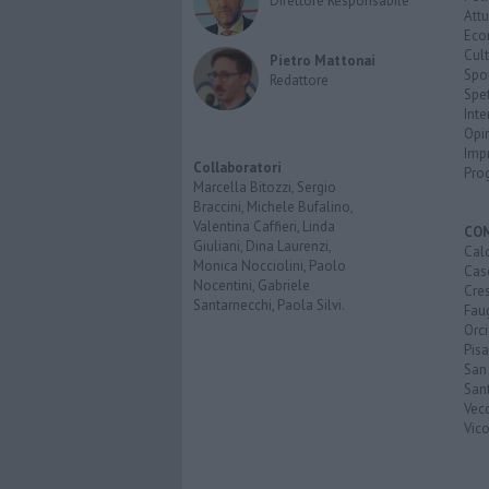
Direttore Responsabile
Attu
Eco
Cult
Pietro Mattonai
Spo
Redattore
Spet
Inte
Opi
Imp
Collaboratori
Pro
Marcella Bitozzi, Sergio
Braccini, Michele Bufalino,
Valentina Caffieri, Linda
CO
Giuliani, Dina Laurenzi,
Calc
Monica Nocciolini, Paolo
Cas
Nocentini, Gabriele
Cre
Santarnecchi, Paola Silvi.
Faug
Orc
Pisa
San
San
Vec
Vic