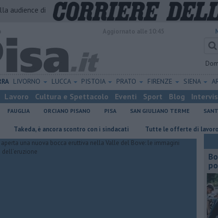
alla audience di
o
Aggiornato alle 10:45
Dom
RRA
LIVORNO
LUCCA
PISTOIA
PRATO
FIRENZE
SIENA
A
Lavoro
Cultura e Spettacolo
Eventi
Sport
Blog
Intervi
FAUGLIA
ORCIANO PISANO
PISA
SAN GIULIANO TERME
SANT
eda, è ancora scontro con i sindacati
​Tutte le offerte di lavoro in prov
Bo
po