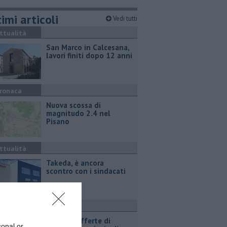
imi articoli
Vedi tutti
ttualità
San Marco in Calcesana,
lavori finiti dopo 12 anni
ronaca
Nuova scossa di
magnitudo 2.4 nel
Pisano
ttualità
Takeda, è ancora
scontro con i sindacati
ttualità
​Tutte le offerte di
sonal or