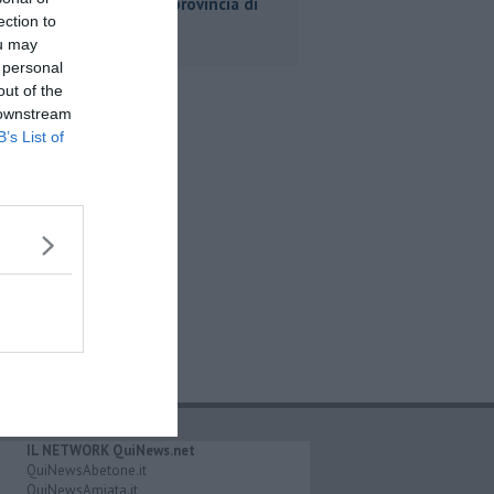
lavoro in provincia di
Pisa
ection to
ou may
 personal
out of the
 downstream
B’s List of
IL NETWORK QuiNews.net
QuiNewsAbetone.it
QuiNewsAmiata.it