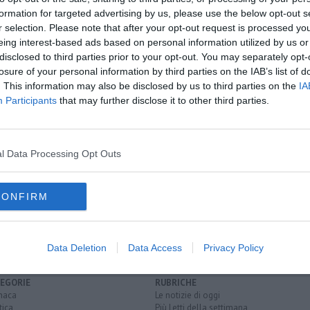
formation for targeted advertising by us, please use the below opt-out s
r selection. Please note that after your opt-out request is processed y
eing interest-based ads based on personal information utilized by us or
oscana iscriviti alla
Newsletter QUInews - ToscanaMedia.
disclosed to third parties prior to your opt-out. You may separately opt-
amente nella tua casella di posta.
losure of your personal information by third parties on the IAB’s list of
. This information may also be disclosed by us to third parties on the
IA
Participants
that may further disclose it to other third parties.
droga
territorio
l Data Processing Opt Outs
uro
CONFIRM
stato
Data Deletion
Data Access
Privacy Policy
EGORIE
RUBRICHE
naca
Le notizie di oggi
tica
Più Letti della settimana