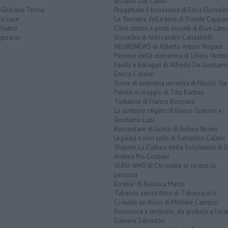
di Dario Dal Canto
 Giuliano Terme
Progettare il benessere di Erica Fiumalbi
ta Luce
La Toscana della birra di Davide Cappan
chiano
Cose strane e posti assurdi di Blue Lam
opisano
Storielba di Alessandro Canestrelli
NEURONEWS di Alberto Arturo Vergani
Pensieri della domenica di Libero Ventur
Fauda e balagan di Alfredo De Girolam
Enrico Catassi
Storie di ordinaria umanità di Nicolò Ste
Parole in viaggio di Tito Barbini
Turbative di Franco Bonciani
Lo scrittore sfigato di Enrico Guerrini e
Gordiano Lupi
Raccontare di Gusto di Rubina Rovini
Legalità e non solo di Salvatore Calleri
Shalom La Cultura della Solidarietà di 
Andrea Pio Cristiani
VERSI-AMO di Chi mette al centro la
persona
Eureka! di Nausica Manzi
Tabasco senza filtro di Tabasco n.6
Ci vuole un fisico di Michele Campisi
Economia e territorio, da globale a loca
Daniele Salvadori