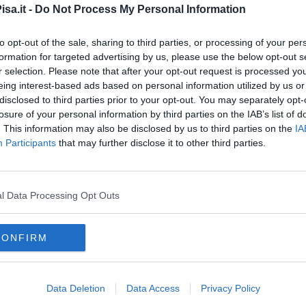
sa.it -
Do Not Process My Personal Information
to opt-out of the sale, sharing to third parties, or processing of your per
formation for targeted advertising by us, please use the below opt-out s
r selection. Please note that after your opt-out request is processed y
oscana iscriviti alla
Newsletter QUInews - ToscanaMedia.
eing interest-based ads based on personal information utilized by us or
amente nella tua casella di posta.
disclosed to third parties prior to your opt-out. You may separately opt-
losure of your personal information by third parties on the IAB’s list of
. This information may also be disclosed by us to third parties on the
IA
Participants
that may further disclose it to other third parties.
tenei mondiali
 per 80 posti
l Data Processing Opt Outs
g di Shangai
male superiore di pisa
donatella della porta
scienze politiche
CONFIRM
dublin
vienna
balcani
caucaso
ong
lobby
getto erasmus
istruzione
disseminazione
politica
società
Data Deletion
Data Access
Privacy Policy