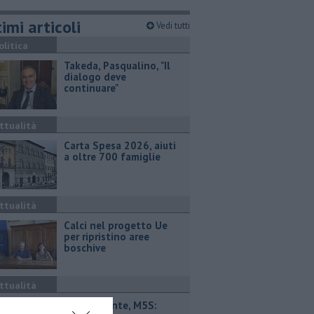
imi articoli
Vedi tutti
olitica
Takeda, Pasqualino, "Il
dialogo deve
continuare"
ttualità
Carta Spesa 2026, aiuti
a oltre 700 famiglie
ttualità
Calci nel progetto Ue
per ripristino aree
boschive
ttualità
Retiambiente, M5S: