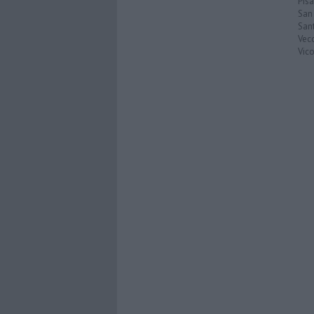
Pisa
San
San
Vec
Vic