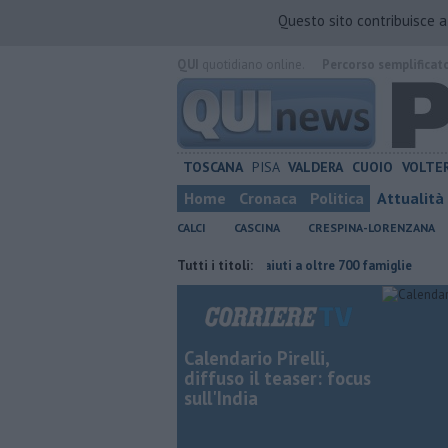
Questo sito contribuisce 
QUI
quotidiano online.
Percorso semplificat
TOSCANA
PISA
VALDERA
CUOIO
VOLTE
Home
Cronaca
Politica
Attualità
CALCI
CASCINA
CRESPINA-LORENZANA
e continuare"
Carta Spesa 2026, aiuti a oltre 700 famiglie
Tutti i titoli:
Calci ne
Calendario Pirelli,
diffuso il teaser: focus
sull'India