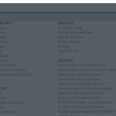
EGORIE
RUBRICHE
naca
Le notizie di oggi
tica
Più Letti della settimana
alità
Più Letti del mese
nomia
Archivio Notizie
ura
Persone
rt
Toscani in TV
tacoli
rviste
QUI BLOG
nion Leader
Incontri d'arte di Riccardo Ferrucci
rese & Professioni
Racconti della domenica di Marco Celat
grammazione Cinema
Disincantato di Adolfo Santoro
Sorridendo di Nicola Belcari
Vignaioli e vini di Nadio Stronchi
MUNI
Le pregiate penne di Pierantonio Pardi
i
Pagine allegre di Gianni Micheli
cina
Psico-cose di Federica Giusti
spina-Lorenzana
VI PRESENTO I MIEI... di Dino Fiumalbi
lia
Le stelle di Astrea di Edit Permay
iano Pisano
STORIE VISPE MA NON TROPPO DISTR