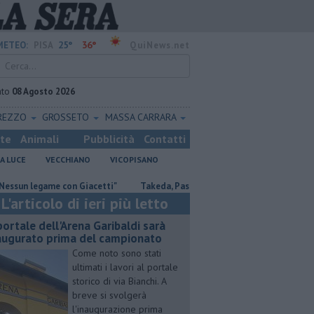
25°
36°
METEO:
PISA
QuiNews.net
ato
08 Agosto 2026
REZZO
GROSSETO
MASSA CARRARA
ste
Animali
Pubblicità
Contatti
A LUCE
VECCHIANO
VICOPISANO
egame con Giacetti"
Takeda, Pasqualino, "Il dialogo deve continuare"
L'articolo di ieri più letto
 portale dell'Arena Garibaldi sarà
augurato prima del campionato
Come noto sono stati
ultimati i lavori al portale
storico di via Bianchi. A
breve si svolgerà
l'inaugurazione prima