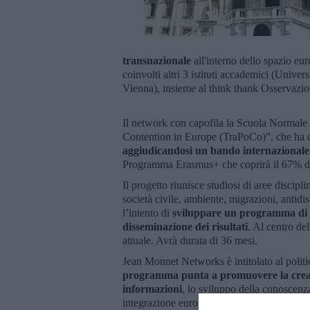
transnazionale
all'interno dello spazio eur
coinvolti altri 3 istituti accademici (Univ
Vienna), insieme al think thank Osservaz
Il network con capofila la Scuola Normale s
Contention in Europe (TraPoCo)”, che ha 
aggiudicandosi un bando internazionale
Programma Erasmus+ che coprirà il 67% de
Il progetto riunisce studiosi di aree discipl
società civile, ambiente, migrazioni, antidisc
l’intento di
sviluppare un programma di ri
disseminazione dei risultati
. Al centro del
attuale. Avrà durata di 36 mesi.
Jean Monnet Networks è intitolato al politi
programma punta a promuovere la creazio
informazioni
, lo sviluppo della conoscenz
integrazione europea.