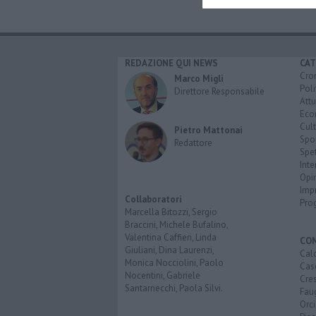
REDAZIONE QUI NEWS
CAT
Cro
Marco Migli
Poli
Direttore Responsabile
Attu
Eco
Cult
Pietro Mattonai
Spo
Redattore
Spet
Inte
Opi
Imp
Collaboratori
Pro
Marcella Bitozzi, Sergio
Braccini, Michele Bufalino,
Valentina Caffieri, Linda
CO
Giuliani, Dina Laurenzi,
Calc
Monica Nocciolini, Paolo
Cas
Nocentini, Gabriele
Cre
Santarnecchi, Paola Silvi.
Faug
Orc