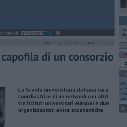
Lu
Ma
SABATO
05 SETTEMBRE 2020
ORE 14:51
capofila di un consorzio
Q
A L
La Scuola universitaria italiana sarà
di 
Scar
coordinatrice di un network con altri
con 
tre istituti universitari europei e due
QUI
organizzazioni extra accademiche