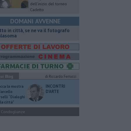
dell'inizio del torneo
Cadetto
DOMANI AVVENNE
tto in città, se ne va il fotografo
lasoma
ui Blog
di Riccardo Ferrucci
INCONTRI
ucca la mostra
D'ARTE
Marcello
selli “Dialoghi
la città"
Condoglianze