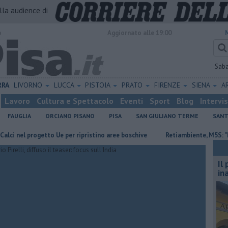
alla audience di
o
Aggiornato alle 19:00
Sab
RRA
LIVORNO
LUCCA
PISTOIA
PRATO
FIRENZE
SIENA
A
Lavoro
Cultura e Spettacolo
Eventi
Sport
Blog
Intervi
FAUGLIA
ORCIANO PISANO
PISA
SAN GIULIANO TERME
SANT
l progetto Ue per ripristino aree boschive
Retiambiente, M5S: "Nessun l
Il
in