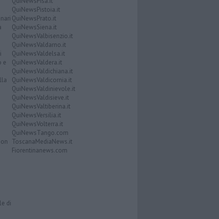
QuiNewsPisa.it
QuiNewsPistoia.it
nari
QuiNewsPrato.it
a
QuiNewsSiena.it
QuiNewsValbisenzio.it
QuiNewsValdarno.it
i
QuiNewsValdelsa.it
o e
QuiNewsValdera.it
QuiNewsValdichiana.it
lla
QuiNewsValdicornia.it
QuiNewsValdinievole.it
QuiNewsValdisieve.it
QuiNewsValtiberina.it
QuiNewsVersilia.it
QuiNewsVolterra.it
QuiNewsTango.com
Don
ToscanaMediaNews.it
Fiorentinanews.com
le di