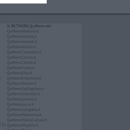
IL NETWORK QuiNews.net
QuiNewsAbetone.it
QuiNewsAmiata.it
QuiNewsAnimali.it
QuiNewsArezzo.it
QuiNewsCasentino.it
QuiNewsCecina.it
QuiNewsChianti.it
QuiNewsCuoio.it
QuiNewsElba.it
i
QuiNewsEmpolese.it
QuiNewsFirenze.it
QuiNewsGarfagnana.it
QuiNewsGrosseto.it
QuiNewsLivorno.it
QuiNewsLucca.it
QuiNewsLunigiana.it
QuiNewsMaremma.it
QuiNewsMassaCarrara.it
ATTE
QuiNewsMugello.it