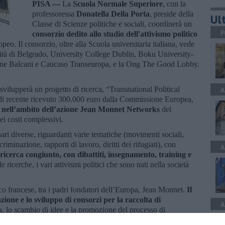
PISA —
La
Scuola Normale Superiore
, con la
professoressa
Donatella Della Porta
, preside della
Ult
Classe di Scienze politiche e sociali, coordinerà un
P
consorzio dedito allo studio dell'attivismo politico
opeo. Il consorzio, oltre alla Scuola universitaria italiana, vede
ersità di Belgrado, University College Dublin, Boku University-
ione Balcani e Caucaso Transeuropa, e la Ong The Good Lobby.
vilupperà un progetto di ricerca, “Transnational Political
A
di recente ricevuto 300.000 euro dalla Commissione Europea,
 nell’ambito dell’azione Jean Monnet Networks
del
i costi complessivi.
inari diverse, riguardanti varie tematiche (movimenti sociali,
riminazione, rapporti di lavoro, diritti dei rifugiati), con
A
cerca congiunto, con dibattiti, insegnamento, training e
le ricerche, i vari attivismi politici che sono nati nella società
co francese, tra i padri fondatori dell’Europa, Jean Monnet.
Il
ne e lo sviluppo di consorzi per la raccolta di
A
a, lo scambio di idee e la promozione del processo di