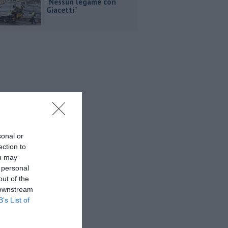
"Nessun legame con
Giacetti"
sonal or
ection to
ou may
 personal
out of the
 downstream
B’s List of