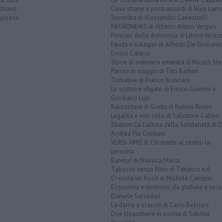
chiano
Cose strane e posti assurdi di Blue Lam
opisano
Storielba di Alessandro Canestrelli
NEURONEWS di Alberto Arturo Vergani
Pensieri della domenica di Libero Ventur
Fauda e balagan di Alfredo De Girolam
Enrico Catassi
Storie di ordinaria umanità di Nicolò Ste
Parole in viaggio di Tito Barbini
Turbative di Franco Bonciani
Lo scrittore sfigato di Enrico Guerrini e
Gordiano Lupi
Raccontare di Gusto di Rubina Rovini
Legalità e non solo di Salvatore Calleri
Shalom La Cultura della Solidarietà di 
Andrea Pio Cristiani
VERSI-AMO di Chi mette al centro la
persona
Eureka! di Nausica Manzi
Tabasco senza filtro di Tabasco n.6
Ci vuole un fisico di Michele Campisi
Economia e territorio, da globale a loca
Daniele Salvadori
La dama a scacchi di Carlo Belciani
Due chiacchiere in cucina di Sabrina