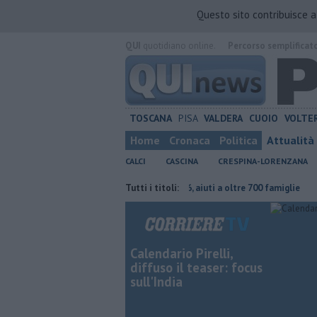
Questo sito contribuisce 
QUI
quotidiano online.
Percorso semplificat
TOSCANA
PISA
VALDERA
CUOIO
VOLTE
Home
Cronaca
Politica
Attualità
CALCI
CASCINA
CRESPINA-LORENZANA
e continuare"
Carta Spesa 2026, aiuti a oltre 700 famiglie
Tutti i titoli:
Calci ne
Calendario Pirelli,
diffuso il teaser: focus
sull'India