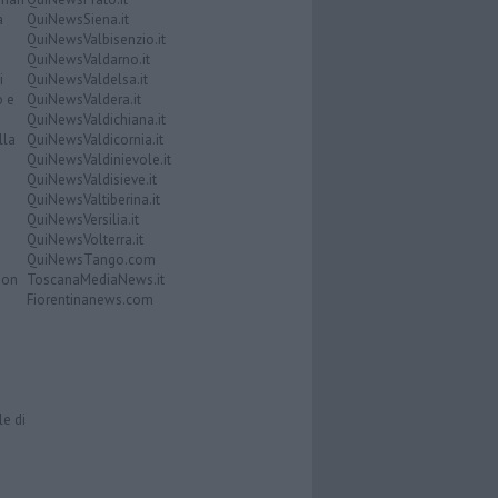
a
QuiNewsSiena.it
QuiNewsValbisenzio.it
QuiNewsValdarno.it
i
QuiNewsValdelsa.it
o e
QuiNewsValdera.it
QuiNewsValdichiana.it
lla
QuiNewsValdicornia.it
QuiNewsValdinievole.it
QuiNewsValdisieve.it
QuiNewsValtiberina.it
QuiNewsVersilia.it
QuiNewsVolterra.it
QuiNewsTango.com
Don
ToscanaMediaNews.it
Fiorentinanews.com
le di