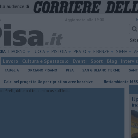
alla audience di
o
Aggiornato alle 19:00
Sab
RRA
LIVORNO
LUCCA
PISTOIA
PRATO
FIRENZE
SIENA
A
Lavoro
Cultura e Spettacolo
Eventi
Sport
Blog
Intervi
FAUGLIA
ORCIANO PISANO
PISA
SAN GIULIANO TERME
SANT
l progetto Ue per ripristino aree boschive
Retiambiente, M5S: "Nessun 
Il
in