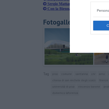
Sergio Mattarella di nuovo in visita a
Con la Biennale Pisa si riscopre città
Persona
Fotogallery
Tag
pisa
comune
sant'anna
cnr
arno
chiesa di san michele degli scalzi
firenze
università di pisa
vincenzo barone
andr
domenico laforenza