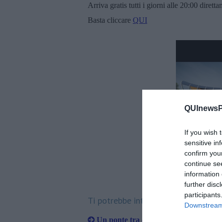
Arriva gratis tutti i giorni alle 20:00 dirett
Basta cliccare
QUI
QUInewsPi
If you wish 
sensitive in
confirm you
continue se
Origi
information 
further disc
participants
Ti potrebbe interessare anche:
Downstream 
Un ponte tra cielo e terra