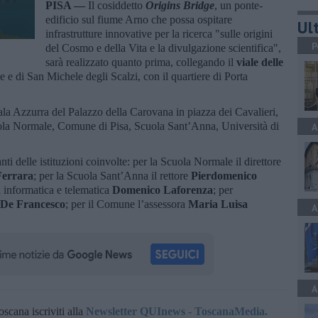
PISA —
Il cosiddetto
Origins Bridge
, un ponte-
edificio sul fiume Arno che possa ospitare
Ult
infrastrutture innovative per la ricerca "sulle origini
P
del Cosmo e della Vita e la divulgazione scientifica",
sarà realizzato quanto prima, collegando il
viale delle
le e di San Michele degli Scalzi, con il quartiere di Porta
Sala Azzurra del Palazzo della Carovana in piazza dei Cavalieri,
ola Normale, Comune di Pisa, Scuola Sant’Anna, Università di
A
nti delle istituzioni coinvolte: per la Scuola Normale il direttore
errara
; per la Scuola Sant’Anna il rettore
Pierdomenico
 di informatica e telematica
Domenico Laforenza
; per
 De Francesco
; per il Comune l’assessora
Maria Luisa
A
A
oscana iscriviti alla
Newsletter QUInews - ToscanaMedia.