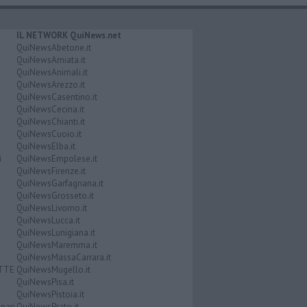
IL NETWORK QuiNews.net
QuiNewsAbetone.it
QuiNewsAmiata.it
QuiNewsAnimali.it
QuiNewsArezzo.it
QuiNewsCasentino.it
QuiNewsCecina.it
QuiNewsChianti.it
QuiNewsCuoio.it
QuiNewsElba.it
i
QuiNewsEmpolese.it
QuiNewsFirenze.it
QuiNewsGarfagnana.it
QuiNewsGrosseto.it
QuiNewsLivorno.it
QuiNewsLucca.it
QuiNewsLunigiana.it
QuiNewsMaremma.it
QuiNewsMassaCarrara.it
ATTE
QuiNewsMugello.it
QuiNewsPisa.it
QuiNewsPistoia.it
nari
QuiNewsPrato.it