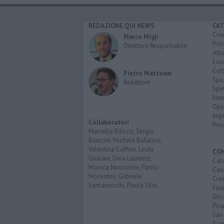
REDAZIONE QUI NEWS
CAT
Cro
Marco Migli
Poli
Direttore Responsabile
Attu
Eco
Cult
Pietro Mattonai
Spo
Redattore
Spet
Inte
Opi
Imp
Collaboratori
Pro
Marcella Bitozzi, Sergio
Braccini, Michele Bufalino,
Valentina Caffieri, Linda
CO
Giuliani, Dina Laurenzi,
Calc
Monica Nocciolini, Paolo
Cas
Nocentini, Gabriele
Cre
Santarnecchi, Paola Silvi.
Faug
Orc
Pisa
San
San