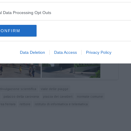
 Pisa
 d'acqua
l Data Processing Opt Outs
CONFIRM
Data Deletion
Data Access
Privacy Policy
divulgazione scientifica
viale delle piagge
palazzo della carovana
piazza dei cavalieri
normale comune
ea ferrara
rettore
istituto di informatica e telematica