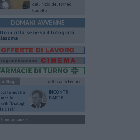
dell'inizio del torneo
Cadetto
DOMANI AVVENNE
tto in città, se ne va il fotografo
lasoma
ui Blog
di Riccardo Ferrucci
INCONTRI
ucca la mostra
D'ARTE
Marcello
selli “Dialoghi
la città"
Condoglianze