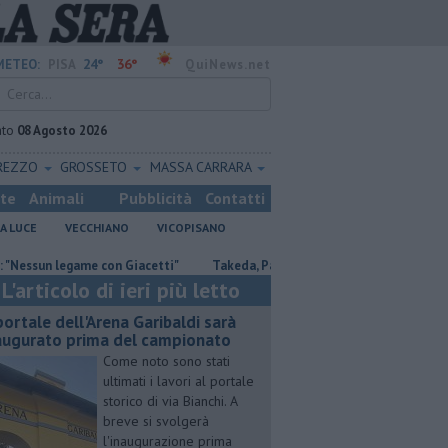
24°
36°
METEO:
PISA
QuiNews.net
ato
08 Agosto 2026
REZZO
GROSSETO
MASSA CARRARA
ste
Animali
Pubblicità
Contatti
A LUCE
VECCHIANO
VICOPISANO
legame con Giacetti"
Takeda, Pasqualino, "Il dialogo deve continuare"
L'articolo di ieri più letto
 portale dell'Arena Garibaldi sarà
augurato prima del campionato
Come noto sono stati
ultimati i lavori al portale
storico di via Bianchi. A
breve si svolgerà
l'inaugurazione prima