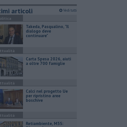
imi articoli
Vedi tutti
olitica
Takeda, Pasqualino, "Il
dialogo deve
continuare"
ttualità
Carta Spesa 2026, aiuti
a oltre 700 famiglie
ttualità
Calci nel progetto Ue
per ripristino aree
boschive
ttualità
Retiambiente, M5S: