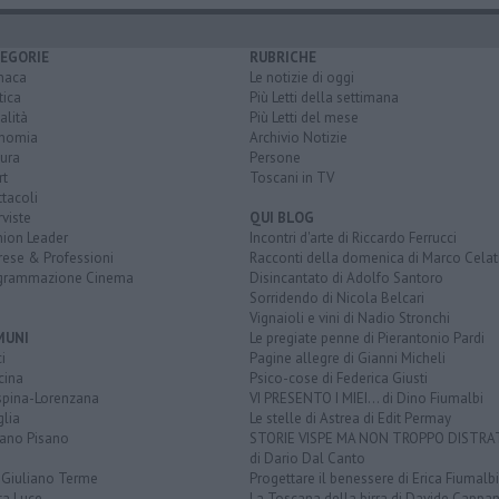
EGORIE
RUBRICHE
naca
Le notizie di oggi
tica
Più Letti della settimana
alità
Più Letti del mese
nomia
Archivio Notizie
ura
Persone
rt
Toscani in TV
tacoli
rviste
QUI BLOG
nion Leader
Incontri d'arte di Riccardo Ferrucci
rese & Professioni
Racconti della domenica di Marco Celat
grammazione Cinema
Disincantato di Adolfo Santoro
Sorridendo di Nicola Belcari
Vignaioli e vini di Nadio Stronchi
MUNI
Le pregiate penne di Pierantonio Pardi
i
Pagine allegre di Gianni Micheli
cina
Psico-cose di Federica Giusti
spina-Lorenzana
VI PRESENTO I MIEI... di Dino Fiumalbi
lia
Le stelle di Astrea di Edit Permay
iano Pisano
STORIE VISPE MA NON TROPPO DISTR
di Dario Dal Canto
 Giuliano Terme
Progettare il benessere di Erica Fiumalbi
ta Luce
La Toscana della birra di Davide Cappan