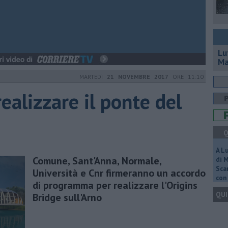
Lu
Ma
MARTEDÌ
21 NOVEMBRE 2017
ORE 11:10
ealizzare il ponte del
Q
A L
Comune, Sant'Anna, Normale,
di 
Scar
Università e Cnr firmeranno un accordo
con 
di programma per realizzare l'Origins
QUI
Bridge sull'Arno