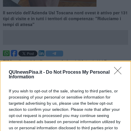
Il servizio dell'Azienda Usl Toscana nord ovest è attivo per 131
tipi di visite e in tutti i territori di competenza: "Riduciamo i
tempi di attesa"
PISA —
Il
servizio di messaggistica
dell'Azienda Usl Toscana
nord ovest si amplia per servizi e territori.
QUInewsPisa.it -
Do Not Process My Personal
Introdotto nel 2019, allora soltanto per tac e risonanze magnetiche,
Information
il servizio consente ai pazienti che lo desiderano di ricevere un
messaggio sul proprio telefonino
5 giorni prima della visita o
If you wish to opt-out of the sale, sharing to third parties, or
dell'esame
, dove vengono specificati data e luogo. Ma non solo:
processing of your personal or sensitive information for
grazie all'sms, è possibile anche rinviare o disdire la visita
targeted advertising by us, please use the below opt-out
attraverso il link presente.
section to confirm your selection. Please note that after your
opt-out request is processed you may continue seeing
interest-based ads based on personal information utilized by
us or personal information disclosed to third parties prior to