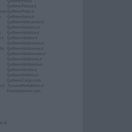
QuiNewsPisa.it
QuiNewsPistoia.it
nari
QuiNewsPrato.it
a
QuiNewsSiena.it
QuiNewsValbisenzio.it
QuiNewsValdarno.it
i
QuiNewsValdelsa.it
o e
QuiNewsValdera.it
QuiNewsValdichiana.it
lla
QuiNewsValdicornia.it
QuiNewsValdinievole.it
QuiNewsValdisieve.it
QuiNewsValtiberina.it
QuiNewsVersilia.it
QuiNewsVolterra.it
QuiNewsTango.com
Don
ToscanaMediaNews.it
Fiorentinanews.com
le di