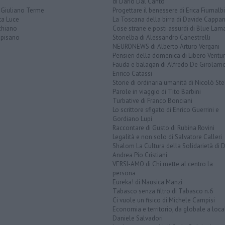
di Dario Dal Canto
 Giuliano Terme
Progettare il benessere di Erica Fiumalbi
ta Luce
La Toscana della birra di Davide Cappan
chiano
Cose strane e posti assurdi di Blue Lam
opisano
Storielba di Alessandro Canestrelli
NEURONEWS di Alberto Arturo Vergani
Pensieri della domenica di Libero Ventur
Fauda e balagan di Alfredo De Girolam
Enrico Catassi
Storie di ordinaria umanità di Nicolò Ste
Parole in viaggio di Tito Barbini
Turbative di Franco Bonciani
Lo scrittore sfigato di Enrico Guerrini e
Gordiano Lupi
Raccontare di Gusto di Rubina Rovini
Legalità e non solo di Salvatore Calleri
Shalom La Cultura della Solidarietà di 
Andrea Pio Cristiani
VERSI-AMO di Chi mette al centro la
persona
Eureka! di Nausica Manzi
Tabasco senza filtro di Tabasco n.6
Ci vuole un fisico di Michele Campisi
Economia e territorio, da globale a loca
Daniele Salvadori