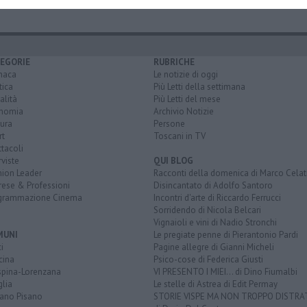
EGORIE
RUBRICHE
naca
Le notizie di oggi
tica
Più Letti della settimana
alità
Più Letti del mese
nomia
Archivio Notizie
ura
Persone
rt
Toscani in TV
tacoli
rviste
QUI BLOG
nion Leader
Racconti della domenica di Marco Celat
rese & Professioni
Disincantato di Adolfo Santoro
grammazione Cinema
Incontri d'arte di Riccardo Ferrucci
Sorridendo di Nicola Belcari
Vignaioli e vini di Nadio Stronchi
MUNI
Le pregiate penne di Pierantonio Pardi
i
Pagine allegre di Gianni Micheli
cina
Psico-cose di Federica Giusti
spina-Lorenzana
VI PRESENTO I MIEI... di Dino Fiumalbi
lia
Le stelle di Astrea di Edit Permay
iano Pisano
STORIE VISPE MA NON TROPPO DISTR