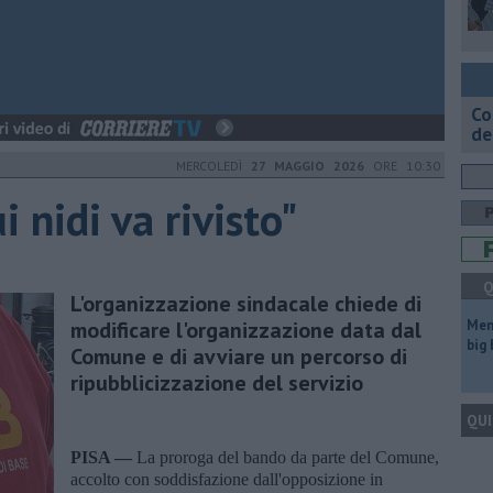
Co
de
MERCOLEDÌ
27 MAGGIO 2026
ORE 10:30
i nidi va rivisto"
Q
L'organizzazione sindacale chiede di
modificare l'organizzazione data dal
Mem
big
Comune e di avviare un percorso di
ripubblicizzazione del servizio
QUI
PISA —
La proroga del bando da parte del Comune,
accolto con soddisfazione dall'opposizione in