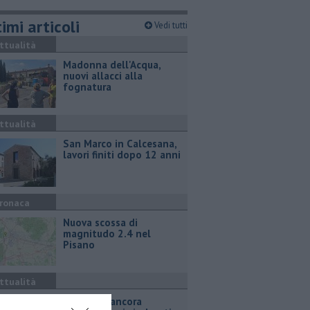
imi articoli
Vedi tutti
ttualità
Madonna dell'Acqua,
nuovi allacci alla
fognatura
ttualità
San Marco in Calcesana,
lavori finiti dopo 12 anni
ronaca
Nuova scossa di
magnitudo 2.4 nel
Pisano
ttualità
Takeda, è ancora