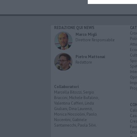
REDAZIONE QUI NEWS
CAT
Cro
Marco Migli
Poli
Direttore Responsabile
Attu
Eco
Cult
Pietro Mattonai
Spo
Redattore
Spet
Inte
Opi
Imp
Collaboratori
Pro
Marcella Bitozzi, Sergio
Braccini, Michele Bufalino,
Valentina Caffieri, Linda
CO
Giuliani, Dina Laurenzi,
Calc
Monica Nocciolini, Paolo
Cas
Nocentini, Gabriele
Cre
Santarnecchi, Paola Silvi.
Faug
Orc