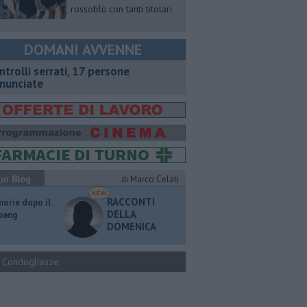
rossoblù con tanti titolari
DOMANI AVVENNE
ntrolli serrati, 17 persone
nunciate
ui Blog
di Marco Celati
RACCONTI
orie dopo il
DELLA
 bang
DOMENICA
Condoglianze