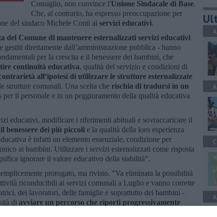
Consiglio, non convince l'
Unione Sindacale di Base
.
Che, al contrario, ha espresso preoccupazione per
Ult
one del sindaco Michele Conti ai
servizi educativi
.
A
lta del Comune di mantenere esternalizzati servizi educativi
re gestiti direttamente dall’amministrazione pubblica - hanno
 fondamentali per la crescita e il benessere dei bambini, che
tire continuità educativa
, qualità del servizio e condizioni di
contrarietà all’ipotesi di utilizzare le strutture esternalizzate
elle strutture comunali. Una scelta che
rischia di tradursi in un
A
ss per il personale e in un peggioramento della qualità educativa
izi educativi, modificare i riferimenti abituali e sovraccaricare il
il benessere dei più piccoli
e la qualità della loro esperienza
educativa è infatti un elemento essenziale, condizione per
C
onico ai bambini. Utilizzare i servizi esternalizzati come risposta
ifica ignorare il valore educativo della stabilità".
emplicemente prorogato, ma rivisto. "Va eliminata la possibilità
attività riconducibili ai servizi comunali a Luglio e vanno corrette
ratrici, dei lavoratori, delle famiglie e soprattutto dei bambini -
A
sità di
avviare un percorso che riporti progressivamente
 superando il ricorso alle esternalizzazioni e restituendo centralità