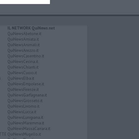
IL NETWORK QuiNews.net
QuiNewsAbetone.it
QuiNewsAmiata.it
QuiNewsAnimali.it
QuiNewsArezzo.it
QuiNewsCasentino.it
QuiNewsCecina.it
QuiNewsChianti.it
QuiNewsCuoio.it
i
QuiNewsElba.it
QuiNewsEmpolese.it
QuiNewsFirenze.it
QuiNewsGarfagnana.it
QuiNewsGrosseto.it
QuiNewsLivorno.it
QuiNewsLucca.it
QuiNewsLunigiana.it
QuiNewsMaremma.it
QuiNewsMassaCarrara.it
ATTE
QuiNewsMugello.it