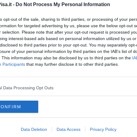
tà, sulla qualità del servizio e sulla tutela del lavoro. Perché è
sa.it -
Do Not Process My Personal Information
e di Pisa rivendica bilanci solidi, nuovi investimenti e milioni
 a non investire nella reinternalizzazione delle lavoratrici delle
to opt-out of the sale, sharing to third parties, or processing of your per
formation for targeted advertising by us, please use the below opt-out s
r selection. Please note that after your opt-out request is processed y
eing interest-based ads based on personal information utilized by us or
disclosed to third parties prior to your opt-out. You may separately opt-
losure of your personal information by third parties on the IAB’s list of
. This information may also be disclosed by us to third parties on the
IA
oscana iscriviti alla
Newsletter QUInews - ToscanaMedia.
Participants
that may further disclose it to other third parties.
amente nella tua casella di posta.
l Data Processing Opt Outs
 al 3 Giugno
CONFIRM
opposizione esulta
ltati
Data Deletion
Data Access
Privacy Policy