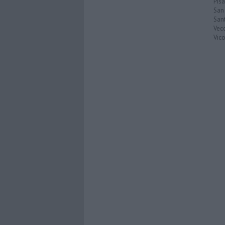
Pisa
San
San
Vec
Vic