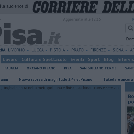
alla audience di
o
Aggiornato alle 12:15
Dom
RRA
LIVORNO
LUCCA
PISTOIA
PRATO
FIRENZE
SIENA
A
Lavoro
Cultura e Spettacolo
Eventi
Sport
Blog
Intervi
FAUGLIA
ORCIANO PISANO
PISA
SAN GIULIANO TERME
SANT
Nuova scossa di magnitudo 2.4 nel Pisano
Takeda, è ancora scontro 
Bo
po