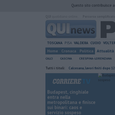
Questo sito contribuisce 
QUI
quotidiano online.
Percorso semplificat
TOSCANA
PISA
VALDERA
CUOIO
VOLTE
Home
Cronaca
Politica
Attualità
CALCI
CASCINA
CRESPINA-LORENZANA
cci alla fognatura
San Marco in Calcesana, lavori finiti dopo 12 anni
Tutti i titoli:
Budapest, cinghiale
entra nella
metropolitana e finisce
sui binari: caos e
servizio sospeso