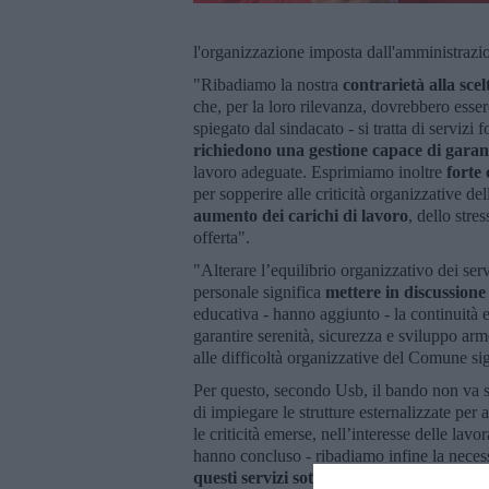
l'organizzazione imposta dall'amministrazi
"Ribadiamo la nostra
contrarietà alla sce
che, per la loro rilevanza, dovrebbero esse
spiegato dal sindacato - si tratta di servizi
richiedono una gestione capace di garan
lavoro adeguate. Esprimiamo inoltre
forte 
per sopperire alle criticità organizzative d
aumento dei carichi di lavoro
, dello stre
offerta".
"Alterare l’equilibrio organizzativo dei serv
personale significa
mettere in discussione 
educativa - hanno aggiunto - la continuità 
garantire serenità, sicurezza e sviluppo arm
alle difficoltà organizzative del Comune sign
Per questo, secondo Usb, il bando non va s
di impiegare le strutture esternalizzate per 
le criticità emerse, nell’interesse delle lavo
hanno concluso - ribadiamo infine la neces
questi servizi sotto la gestione pubblica
,