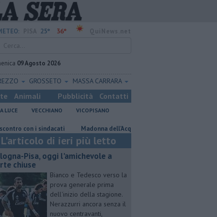
25°
36°
METEO:
PISA
QuiNews.net
enica
09 Agosto 2026
REZZO
GROSSETO
MASSA CARRARA
ste
Animali
Pubblicità
Contatti
A LUCE
VECCHIANO
VICOPISANO
con i sindacati
Madonna dell'Acqua, nuovi allacci alla fognatura
S
L'articolo di ieri più letto
logna-Pisa, oggi l'amichevole a
rte chiuse
Bianco e Tedesco verso la
prova generale prima
dell'inizio della stagione.
Nerazzurri ancora senza il
nuovo centravanti,