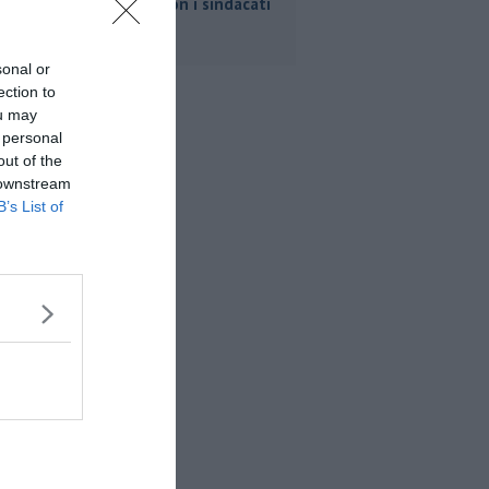
scontro con i sindacati
sonal or
ection to
ou may
 personal
out of the
 downstream
B’s List of