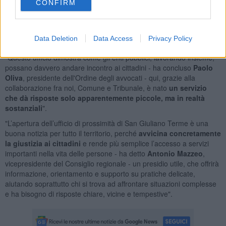
soprattutto lo Stato: è fondamentale che tutti i servizi attivati grazie
CONFIRM
ai finanziamenti europei proseguano anche quando le risorse per
promuoverli saranno esaurite". Dell’importanza delle sinergie fra le
istituzioni ha parlato anche
il presidente dell’Ordine degli
Data Deletion
Data Access
Privacy Policy
Avvocati
Paolo
Oliva:
"Questo ufficio dimostra come gli enti pubblici, lavorando insieme,
possano davvero andare incontro ai cittadini - ha concluso
Paolo
Oliva
, presidente dell'Ordine degli avvocati - qui, grazie alla
collaborazione fra noi, Comune e Tribunale, è nato
un servizio
che dà risposte solo apparentemente piccole, ma in realtà
sostanziali
".
"L’apertura dell’ufficio di prossimità di San Giuliano Terme è una
buona notizia per tutto il territorio, perché
avvicina concretamente
la giustizia ai cittadini
e rende più semplice l’accesso a servizi
importanti nella vita delle persone - ha detto
Antonio Mazzeo
,
vicepresidente del Consiglio regionale - un presidio utile, che offrirà
informazione, orientamento e supporto su pratiche delicate,
aiutando soprattutto chi si trova ad affrontare situazioni complesse
e ha bisogno di risposte chiare, vicine e tempestive".