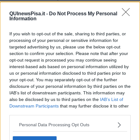
giudice tutelare
, ma anche il rilascio di documenti validi per
l’espatrio, la nomina di un curatore speciale e, in generale, tutti quei
QUInewsPisa.it -
Do Not Process My Personal
procedimenti e funzioni giudiziarie che non prevedono il supporto di
Information
un legale.
If you wish to opt-out of the sale, sharing to third parties, or
processing of your personal or sensitive information for
targeted advertising by us, please use the below opt-out
"
Un servizio gratuito
, realizzato grazie alla collaborazione con
section to confirm your selection. Please note that after your
l’amministrazione regionale, che avvicina realmente la giustizia ai
opt-out request is processed you may continue seeing
cittadini, specie a quelli più fragili - ha detto il sindaco
Matteo
interest-based ads based on personal information utilized by
Cecchelli
- per tantissime pratiche non sarà più necessario recarsi
us or personal information disclosed to third parties prior to
in tribunale, ma b
asterà venire in Comune
. Siamo anche
your opt-out. You may separately opt-out of the further
orgogliosi di essere il primo comune dell’area pisana e il terzo della
disclosure of your personal information by third parties on the
provincia di Pisa ad aver attivato questo importante servizio".
IAB’s list of downstream participants. This information may
Soddisfatto anche
Alberto Lenzi
, assessore regionale delegato
also be disclosed by us to third parties on the
IAB’s List of
anche alla Semplificazione amministrativa. "Con l’attivazione di
Downstream Participants
that may further disclose it to other
questo servizio, che arriva dopo l’apertura del punto di facilitazione
third parties.
digitale, il Comune di San Giuliano Terme ha confermato la sua
lungimiranza e l’impegno a
promuovere servizi diretti a
Personal Data Processing Opt Outs
semplificare il più possibile la vita dei cittadini
- ha affermato -
ora, però, abbiamo di fronte una sfida che riguarda tutti e interessa