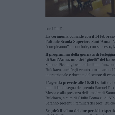
corsi Ph.D.
La cerimonia coincide con il 14 febbraio,
l’attuale Scuola Superiore Sant’Anna
. 
“compleanno” si conclude, con successo, la c
Il programma della giornata di festeggiam
di Sant’Anna, uno dei “gioelli” del baro
Samuel Picchi, giovane e brillante funzion
Bulckaen, anch’egli venuto a mancare nel 20
internazionale e docente del settore di eco
L’agenda prevede alle 10.30 i saluti del
quindi la consegna del premio Samuel Picchi
Mosca e alla presenza della madre di Samuel
Bulckaen, a cura di Giulio Bottazzi, di Alb
Saranno presenti i familiari del prof. Bulck
Seguirà il saluto dei due presidi, rispet