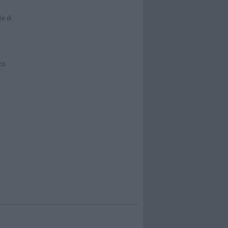
le di
zzi