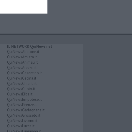
IL NETWORK QuiNews.net
QuiNewsAbetone.it
QuiNewsAmiata.it
QuiNewsAnimali.it
QuiNewsArezzo.it
QuiNewsCasentino.it
QuiNewsCecina.it
QuiNewsChianti.it
QuiNewsCuoio.it
QuiNewsElba.it
i
QuiNewsEmpolese.it
QuiNewsFirenze.it
QuiNewsGarfagnana.it
QuiNewsGrosseto.it
QuiNewsLivorno.it
QuiNewsLucca.it
QuiNewsLunigiana.it