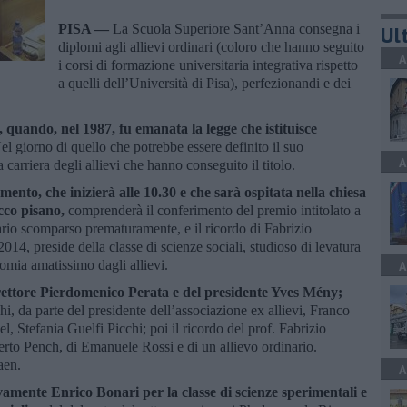
PISA —
La Scuola Superiore Sant’Anna consegna i
Ult
diplomi agli allievi ordinari (coloro che hanno seguito
A
i corsi di formazione universitaria integrativa rispetto
a quelli dell’Università di Pisa), perfezionandi e dei
 quando, nel 1987, fu emanata la legge che istituisce
Nel giorno di quello che potrebbe essere definito il suo
A
arriera degli allievi che hanno conseguito il titolo.
ento, che inizierà alle 10.30 e che sarà ospitata nella chiesa
cco pisano,
comprenderà il conferimento del premio intitolato a
ario scomparso prematuramente, e il ricordo di Fabrizio
14, preside della classe di scienze sociali, studioso di levatura
nomia amatissimo dagli allievi.
A
 rettore Pierdomenico Perata e del presidente Yves Mény;
, da parte del presidente dell’associazione ex allievi, Franco
, Stefania Guelfi Picchi; poi il ricordo del prof. Fabrizio
erto Pench, di Emanuele Rossi e di un allievo ordinario.
aen.
A
tivamente Enrico Bonari per la classe di scienze sperimentali e