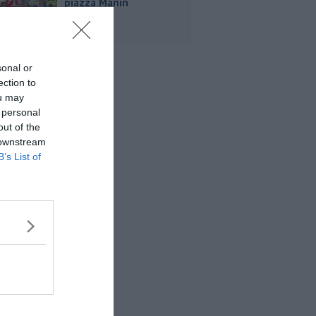
piazza Manin
sonal or
ection to
ou may
 personal
out of the
 downstream
B’s List of