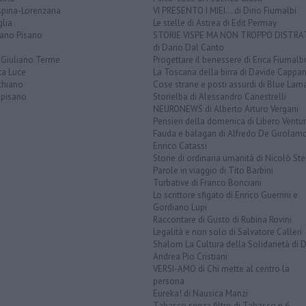
spina-Lorenzana
VI PRESENTO I MIEI... di Dino Fiumalbi
lia
Le stelle di Astrea di Edit Permay
iano Pisano
STORIE VISPE MA NON TROPPO DISTR
di Dario Dal Canto
 Giuliano Terme
Progettare il benessere di Erica Fiumalbi
ta Luce
La Toscana della birra di Davide Cappan
chiano
Cose strane e posti assurdi di Blue Lam
opisano
Storielba di Alessandro Canestrelli
NEURONEWS di Alberto Arturo Vergani
Pensieri della domenica di Libero Ventur
Fauda e balagan di Alfredo De Girolam
Enrico Catassi
Storie di ordinaria umanità di Nicolò Ste
Parole in viaggio di Tito Barbini
Turbative di Franco Bonciani
Lo scrittore sfigato di Enrico Guerrini e
Gordiano Lupi
Raccontare di Gusto di Rubina Rovini
Legalità e non solo di Salvatore Calleri
Shalom La Cultura della Solidarietà di 
Andrea Pio Cristiani
VERSI-AMO di Chi mette al centro la
persona
Eureka! di Nausica Manzi
Tabasco senza filtro di Tabasco n.6