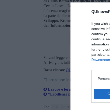
di Giulio Bottazzi per quella di scienze so
Cecilia Laschi. La mattinata si concluderà 
di licenza magistrale da parte dei presidi 
QUInewsPi
da parte dei direttori dei sei istituti della
Sviluppo, Economia, Management, Scienz
If you wish 
dell’Informazione, della Percezione.
sensitive in
confirm you
continue se
information 
further disc
participants
Se vuoi leggere le notizie principali della T
Downstream 
Arriva gratis tutti i giorni alle 20:00 dirett
Basta cliccare
QUI
Persona
Ti potrebbe interessare anche:
Lavoro e formazione col Sant'Anna J
"Eccellenze pisane" alla Start Cup T
Tag
pisa
scuola superiore sant'anna
univers