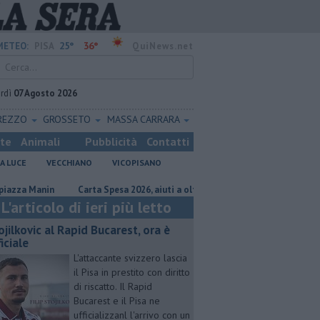
25°
36°
METEO:
PISA
QuiNews.net
rdì
07 Agosto 2026
REZZO
GROSSETO
MASSA CARRARA
ste
Animali
Pubblicità
Contatti
A LUCE
VECCHIANO
VICOPISANO
Manin
Carta Spesa 2026, aiuti a oltre 700 famiglie
Calci nel progett
L'articolo di ieri più letto
ojilkovic al Rapid Bucarest, ora è
iciale
L'attaccante svizzero lascia
il Pisa in prestito con diritto
di riscatto. Il Rapid
Bucarest e il Pisa ne
ufficializzanl l'arrivo con un