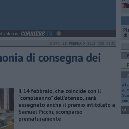
Pi
di
VENERDÌ
13 FEBBRAIO 2015
ORE 08:30
monia di consegna dei
Q
A L
Il 14 febbraio, che coincide con il
di 
Scar
“compleanno” dell’ateneo, sarà
con 
assegnato anche il premio intitolato a
QUI
Samuel Picchi, scomparso
prematuramente