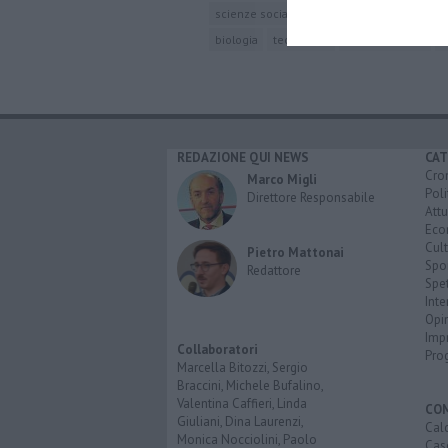
scienze sociali
yves mény
franco mosc
biologia
tecnologia
comunicazione
i
REDAZIONE QUI NEWS
CAT
Cro
Marco Migli
Poli
Direttore Responsabile
Attu
Eco
Cult
Pietro Mattonai
Spo
Redattore
Spet
Inte
Opi
Imp
Collaboratori
Pro
Marcella Bitozzi, Sergio
Braccini, Michele Bufalino,
Valentina Caffieri, Linda
CO
Giuliani, Dina Laurenzi,
Calc
Monica Nocciolini, Paolo
Cas