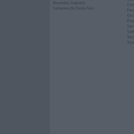
Nocentini, Gabriele
Cre
Santarnecchi, Paola Silvi.
Faug
Orc
Pisa
San
San
Vec
Vic