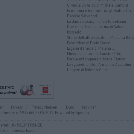
Ci vuole un fisico di Michele Campisi
Economia e territorio, da globale a loca
Daniele Salvadori
La dama a scacchi di Carlo Belciani
Due chiacchiere in cucina di Sabrina
Rossello
Storie dell'altro secolo di Marcella Bito
Easy ridere di Dario Greco
Legami d'amore di Malena ...
Musica e dintorni di Fausto Pirìto
Parole milonguere di Maria Caruso
Lo sguardo di Don Armando Zappolini
Leggere di Roberto Cerri
er
|
Privacy
|
Privacy Nielsen
|
Durc
|
Provider
di Firenze n. 5935 del 27.09.2013. Powered by
Aperion.it
Martelli, 8 - 50129 FIRENZE
toscanamediachannel.it