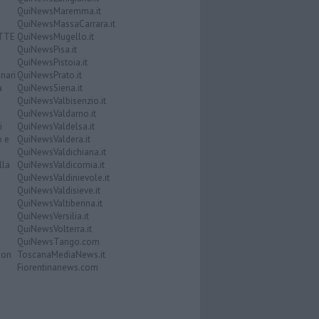
QuiNewsMaremma.it
QuiNewsMassaCarrara.it
ATTE
QuiNewsMugello.it
QuiNewsPisa.it
QuiNewsPistoia.it
nari
QuiNewsPrato.it
a
QuiNewsSiena.it
QuiNewsValbisenzio.it
QuiNewsValdarno.it
i
QuiNewsValdelsa.it
o e
QuiNewsValdera.it
QuiNewsValdichiana.it
lla
QuiNewsValdicornia.it
QuiNewsValdinievole.it
QuiNewsValdisieve.it
QuiNewsValtiberina.it
QuiNewsVersilia.it
QuiNewsVolterra.it
QuiNewsTango.com
Don
ToscanaMediaNews.it
Fiorentinanews.com