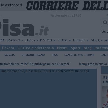
alla audience di
o
Aggiornato alle 17:30
Vene
RRA
LIVORNO
LUCCA
PISTOIA
PRATO
FIRENZE
SIENA
A
Lavoro
Cultura e Spettacolo
Eventi
Sport
Blog
Intervi
FAUGLIA
ORCIANO PISANO
PISA
SAN GIULIANO TERME
SANT
ente, M5S: "Nessun legame con Giacetti"
Inaugurata la nuova piazza 
St
uff