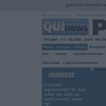
Questo sito contribuisce 
QUI
quotidiano online.
Percorso semplificat
TOSCANA
PISA
VALDERA
CUOIO
VOLTE
Home
Cronaca
Politica
Attualità
CALCI
CASCINA
CRESPINA-LORENZANA
amiglie
Calci nel progetto Ue per ripristino aree boschive
Tutti i titoli:
Retiambi
Ci stiamo
impoverendo? Sì, due
indizi: più soldi sui
conti correnti, meno
figli