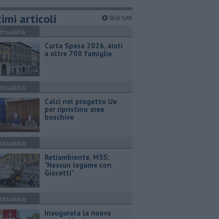
imi articoli
Vedi tutti
ttualità
Carta Spesa 2026, aiuti
a oltre 700 famiglie
ttualità
Calci nel progetto Ue
per ripristino aree
boschive
ttualità
Retiambiente, M5S:
"Nessun legame con
Giacetti"
ttualità
Inaugurata la nuova