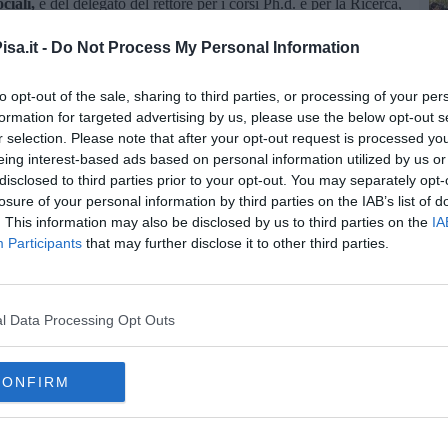
ciali,
e del delegato del rettore per i corsi Ph.d. e per la Ricerca,
con il momento più atteso, la consegna dei diplomi di licenza e
Enrico Bonari e Giulio Bottazzi, e la consegna dei diplomi Ph.D.
sa.it -
Do Not Process My Personal Information
 Scuola Superiore Sant’Anna
: BioRobotica, Diritto, Politica e
e della Vita, Tecnologie della Comunicazione,
to opt-out of the sale, sharing to third parties, or processing of your per
formation for targeted advertising by us, please use the below opt-out s
r selection. Please note that after your opt-out request is processed y
eing interest-based ads based on personal information utilized by us or
disclosed to third parties prior to your opt-out. You may separately opt-
losure of your personal information by third parties on the IAB’s list of
. This information may also be disclosed by us to third parties on the
IA
oscana iscriviti alla
Newsletter QUInews - ToscanaMedia.
Participants
that may further disclose it to other third parties.
amente nella tua casella di posta.
l Data Processing Opt Outs
ob Fair
CONFIRM
oscana
ità di pisa
dottorato
collegiata di sant'anna
barocco