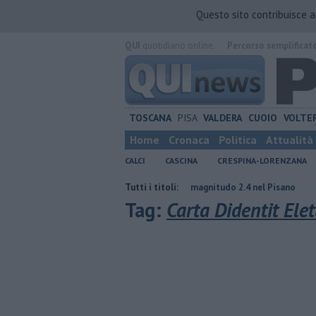
Questo sito contribuisce 
QUI
quotidiano online.
Percorso semplificat
TOSCANA
PISA
VALDERA
CUOIO
VOLTE
Home
Cronaca
Politica
Attualità
CALCI
CASCINA
CRESPINA-LORENZANA
 dopo 12 anni
Nuova scossa di magnitudo 2.4 nel Pisano
Tutti i titoli:
Takeda, è 
Tag:
Carta Didentit Elet