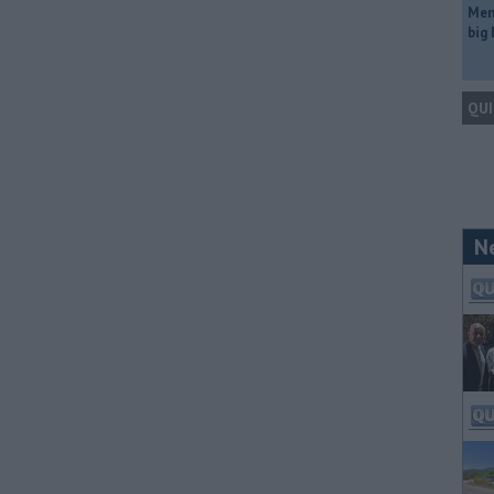
Mem
big
QUI
N