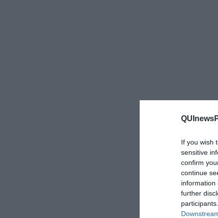
QUInewsPi
If you wish 
sensitive in
confirm you
continue se
information 
further disc
participants
Downstream 