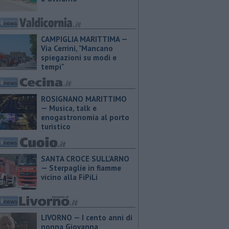
CAMPIGLIA MARITTIMA —
Via Cerrini, "Mancano
spiegazioni su modi e
tempi"
ROSIGNANO MARITTIMO
— Musica, talk e
enogastronomia al porto
turistico
SANTA CROCE SULL'ARNO
— Sterpaglie in fiamme
vicino alla FiPiLi
LIVORNO — I cento anni di
nonna Giovanna