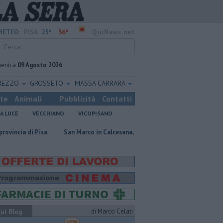
25°
36°
METEO:
PISA
QuiNews.net
enica
09 Agosto 2026
REZZO
GROSSETO
MASSA CARRARA
ste
Animali
Pubblicità
Contatti
A LUCE
VECCHIANO
VICOPISANO
i Pisa
San Marco in Calcesana, lavori finiti dopo 12 anni
Nuova scos
ui Blog
di Marco Celati