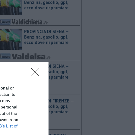
Benzina, gasolio, gpl,
ecco dove risparmiare
PROVINCIA DI SIENA — ​
Benzina, gasolio, gpl,
ecco dove risparmiare
PROVINCIA DI SIENA — ​
Benzina, gasolio, gpl,
ecco dove risparmiare
sonal or
ection to
PROVINCIA DI FIRENZE — ​
ou may
Benzina, gasolio, gpl,
 personal
ecco dove risparmiare
out of the
 downstream
B’s List of