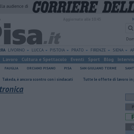
alla audience di
o
Aggiornato alle 10:45
Dom
RRA
LIVORNO
LUCCA
PISTOIA
PRATO
FIRENZE
SIENA
A
Lavoro
Cultura e Spettacolo
Eventi
Sport
Blog
Intervi
FAUGLIA
ORCIANO PISANO
PISA
SAN GIULIANO TERME
SANT
ancora scontro con i sindacati
​Tutte le offerte di lavoro in provincia d
tronica
Q