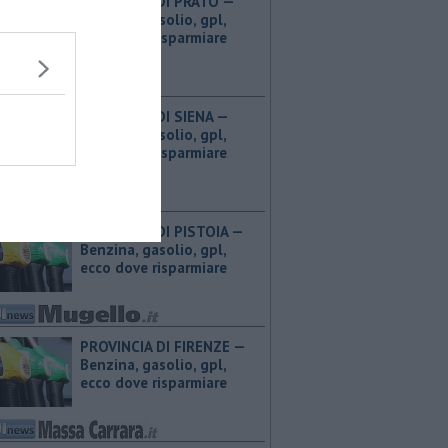
PROVINCIA DI PRATO — ​
Benzina, gasolio, gpl,
ecco dove risparmiare
PROVINCIA DI SIENA — ​
Benzina, gasolio, gpl,
ecco dove risparmiare
PROVINCIA DI PISTOIA — ​
Benzina, gasolio, gpl,
ecco dove risparmiare
PROVINCIA DI FIRENZE — ​
Benzina, gasolio, gpl,
ecco dove risparmiare