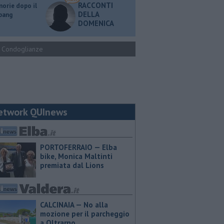
RACCONTI
orie dopo il
DELLA
 bang
DOMENICA
Condoglianze
etwork QUInews
PORTOFERRAIO — Elba
bike, Monica Maltinti
premiata dal Lions
CALCINAIA — No alla
mozione per il parcheggio
a Oltrarno