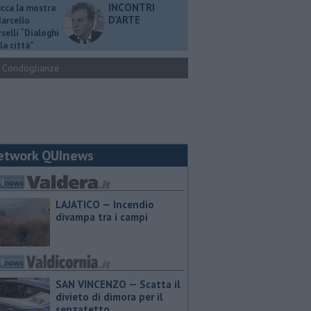
INCONTRI
ucca la mostra
D'ARTE
Marcello
selli “Dialoghi
la città"
Condoglianze
etwork QUInews
LAJATICO — Incendio
divampa tra i campi
SAN VINCENZO — Scatta il
divieto di dimora per il
senzatetto