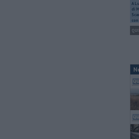
A L
di 
Scar
con 
QUI
N