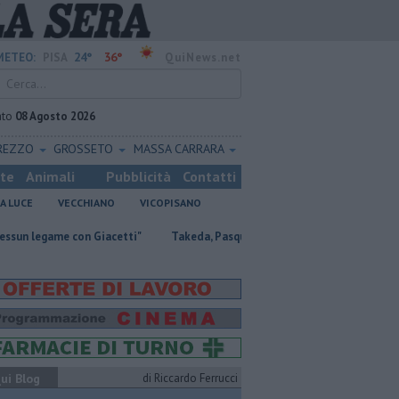
24°
36°
METEO:
PISA
QuiNews.net
ato
08 Agosto 2026
REZZO
GROSSETO
MASSA CARRARA
ste
Animali
Pubblicità
Contatti
A LUCE
VECCHIANO
VICOPISANO
e con Giacetti"
Takeda, Pasqualino, "Il dialogo deve continuare"
C
ui Blog
di Riccardo Ferrucci