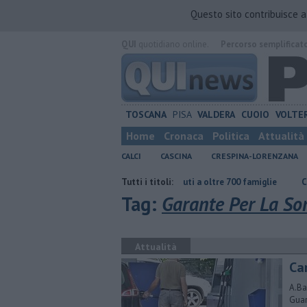
Questo sito contribuisce 
QUI
quotidiano online.
Percorso semplificat
TOSCANA
PISA
VALDERA
CUOIO
VOLTE
Home
Cronaca
Politica
Attualità
CALCI
CASCINA
CRESPINA-LORENZANA
tinuare"
Carta Spesa 2026, aiuti a oltre 700 famiglie
Tutti i titoli:
Calci nel pro
Tag:
Garante Per La Sor
Attualità
Ca
A.Ba
Guar