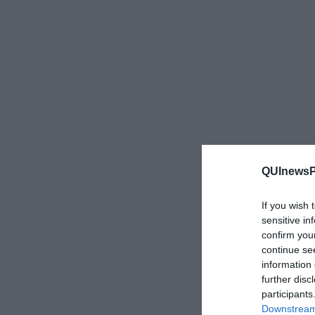
QUInewsPi
If you wish 
sensitive in
confirm you
continue se
information 
further disc
participants
Downstream 