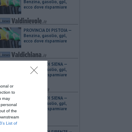
Benzina, gasolio, gpl,
ecco dove risparmiare
PROVINCIA DI PISTOIA — ​
Benzina, gasolio, gpl,
ecco dove risparmiare
PROVINCIA DI SIENA — ​
Benzina, gasolio, gpl,
ecco dove risparmiare
sonal or
ection to
PROVINCIA DI SIENA — ​
ou may
Benzina, gasolio, gpl,
 personal
ecco dove risparmiare
out of the
 downstream
B’s List of
PROVINCIA DI FIRENZE — ​