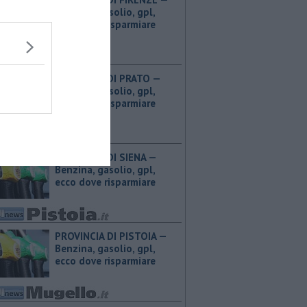
Benzina, gasolio, gpl,
ecco dove risparmiare
PROVINCIA DI PRATO — ​
Benzina, gasolio, gpl,
ecco dove risparmiare
PROVINCIA DI SIENA — ​
Benzina, gasolio, gpl,
ecco dove risparmiare
PROVINCIA DI PISTOIA — ​
Benzina, gasolio, gpl,
ecco dove risparmiare