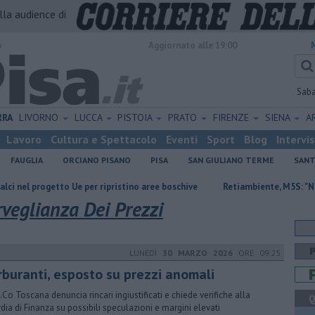
alla audience di
o
Aggiornato alle 19:00
Sab
RRA
LIVORNO
LUCCA
PISTOIA
PRATO
FIRENZE
SIENA
A
Lavoro
Cultura e Spettacolo
Eventi
Sport
Blog
Intervi
FAUGLIA
ORCIANO PISANO
PISA
SAN GIULIANO TERME
SANT
getto Ue per ripristino aree boschive
Retiambiente, M5S: "Nessun legam
veglianza Dei Prezzi
LUNEDÌ
30 MARZO 2026
ORE 09:25
rburanti, esposto su prezzi anomali
.Co Toscana denuncia rincari ingiustificati e chiede verifiche alla
Q
dia di Finanza su possibili speculazioni e margini elevati