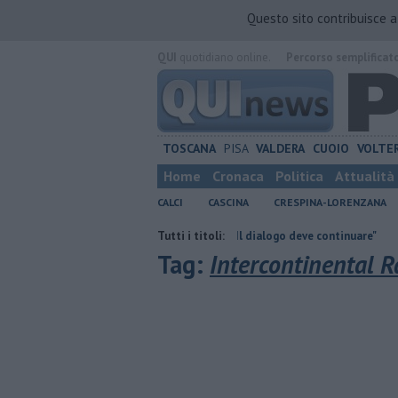
Questo sito contribuisce 
QUI
quotidiano online.
Percorso semplificat
TOSCANA
PISA
VALDERA
CUOIO
VOLTE
Home
Cronaca
Politica
Attualità
CALCI
CASCINA
CRESPINA-LORENZANA
n Bosco
Takeda, Pasqualino, "Il dialogo deve continuare"
Tutti i titoli:
Carta Spes
Tag:
Intercontinental R