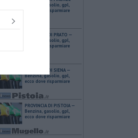
Benzina, gasolio, gpl,
ecco dove risparmiare
PROVINCIA DI PRATO — ​
Benzina, gasolio, gpl,
ecco dove risparmiare
PROVINCIA DI SIENA — ​
Benzina, gasolio, gpl,
ecco dove risparmiare
PROVINCIA DI PISTOIA — ​
Benzina, gasolio, gpl,
ecco dove risparmiare