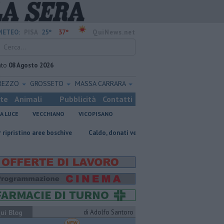
25°
37°
METEO:
PISA
QuiNews.net
ato
08 Agosto 2026
REZZO
GROSSETO
MASSA CARRARA
ste
Animali
Pubblicità
Contatti
A LUCE
VECCHIANO
VICOPISANO
aree boschive
Caldo, donati ventilatori e acqua al Don Bosco
Taked
ui Blog
di Adolfo Santoro