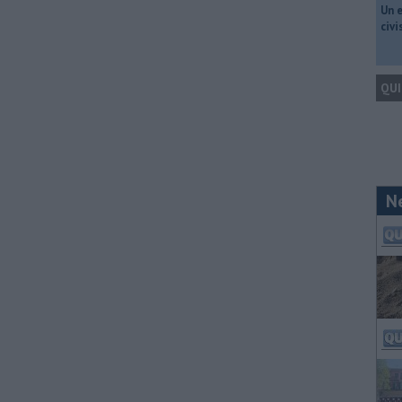
​Un 
civ
QUI
N