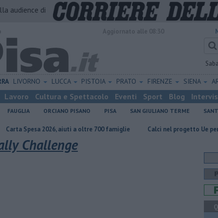
alla audience di
o
Aggiornato alle 08:30
Sab
RRA
LIVORNO
LUCCA
PISTOIA
PRATO
FIRENZE
SIENA
A
Lavoro
Cultura e Spettacolo
Eventi
Sport
Blog
Intervi
FAUGLIA
ORCIANO PISANO
PISA
SAN GIULIANO TERME
SANT
a 2026, aiuti a oltre 700 famiglie
Calci nel progetto Ue per ripristino 
ally Challenge
Q