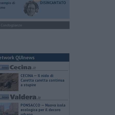
DISINCANTATO
esempio di
ismo
Condoglianze
etwork QUInews
CECINA — Il nido di
Caretta caretta continua
a stupire
PONSACCO — Nuova isola
ecologica per il decoro
urbano