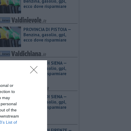
Benzina, gasolio, gpl,
ecco dove risparmiare
PROVINCIA DI PISTOIA — ​
Benzina, gasolio, gpl,
ecco dove risparmiare
PROVINCIA DI SIENA — ​
Benzina, gasolio, gpl,
ecco dove risparmiare
sonal or
ection to
PROVINCIA DI SIENA — ​
ou may
Benzina, gasolio, gpl,
 personal
ecco dove risparmiare
out of the
 downstream
B’s List of
PROVINCIA DI FIRENZE — ​