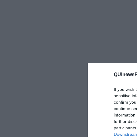
QUInewsPi
If you wish 
sensitive in
confirm you
continue se
information 
further disc
participants
Downstream 