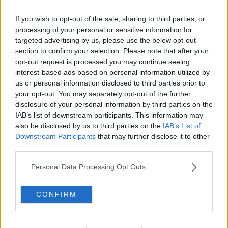
Agricoltura, Pisa guarda alla ripartenza
If you wish to opt-out of the sale, sharing to third parties, or
Conclusi i lavori all'ex chiesa di San Marco in
processing of your personal or sensitive information for
Calcesana
targeted advertising by us, please use the below opt-out
section to confirm your selection. Please note that after your
Rifiuti, Rollo: "Tari aumentata fino al 50%"
opt-out request is processed you may continue seeing
interest-based ads based on personal information utilized by
Rifiuti, Cascina: differenziata oltre l'81%
us or personal information disclosed to third parties prior to
your opt-out. You may separately opt-out of the further
Rifiuti, Lega. "Basta tasse e scelte senza
disclosure of your personal information by third parties on the
coraggio"
IAB’s list of downstream participants. This information may
Cesvot e Ikea Pisa insieme per il sociale
also be disclosed by us to third parties on the
IAB’s List of
Downstream Participants
that may further disclose it to other
Attività sanitarie di comunità, nuova responsabile
third parties.
Casa della Donna, comodato fino al 2031
Personal Data Processing Opt Outs
Occhio alla truffa, Geofor mette in guardia da falsi
CONFIRM
operatori
Laura Roas guida la Medicina legale di Pisa