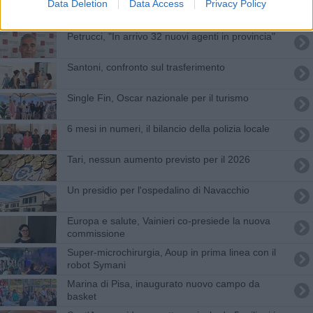
Data Deletion
Data Access
Privacy Policy
Agente ferito al Don Bosco, ennesima
aggressione
Petrucci, "In arrivo 32 nuovi agenti in provincia"
Santoni, confronto sul trasferimento
Single Fin, Oscar nazionale per il turismo
6 mesi in numeri, il bilancio della polizia locale
Tari, nessun aumento previsto per il 2026
Un presidio per l'ospedalino di Navacchio
Europa e salute, Vainieri co-presiede la nuova
commissione
Super-microchirurgia, Aoup in prima linea con il
robot Symani
Marina di Pisa, inaugurato nuovo campo da
basket