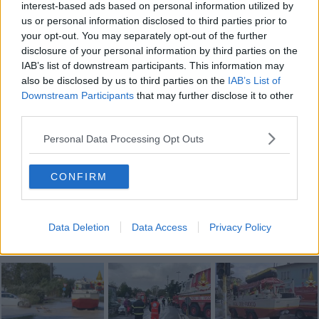
interest-based ads based on personal information utilized by
us or personal information disclosed to third parties prior to
your opt-out. You may separately opt-out of the further
disclosure of your personal information by third parties on the
I dati sono stati forniti dal Dipartimento dei vigili del fuoco, del
IAB’s list of downstream participants. This information may
soccorso pubblico e della difesa civile.
also be disclosed by us to third parties on the
IAB’s List of
Downstream Participants
that may further disclose it to other
third parties.
Personal Data Processing Opt Outs
Se vuoi leggere le notizie principali della Toscana iscriviti alla
CONFIRM
Newsletter QUInews - ToscanaMedia.
Arriva gratis tutti i giorni
alle 20:00 direttamente nella tua casella di posta.
Basta cliccare
QUI
Data Deletion
Data Access
Privacy Policy
Fotogallery