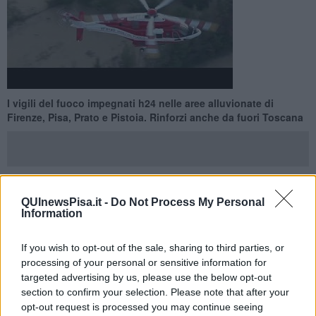
I vigili del fuoco impegnati h24 nelle aree alluvionate di
Firenze, Pisa, Prato e Pistoia. Rinforzi anche da fuori Toscana
QUInewsPisa.it -
Do Not Process My Personal
TOSCANA —
Ammontano, al momento, a
3.851
gli interventi svolti
Information
e conclusi dai vigili del fuoco per soccorrere la popolazione e
fronteggiare i danni causati dal maltempo che ha flagellato la
Toscana a partire da giovedì.
If you wish to opt-out of the sale, sharing to third parties, or
processing of your personal or sensitive information for
Nelle aree alluvionate di Firenze, Pisa, Prato e Pistoia stanno
targeted advertising by us, please use the below opt-out
operando 625 unità (ieri erano 570) e 199 automezzi. Degli
section to confirm your selection. Please note that after your
operatori al lavoro sul campo 418 provengono dai comandi
opt-out request is processed you may continue seeing
regionali e 207 sono arrivati di rinforzo da altre zone d'Italia.