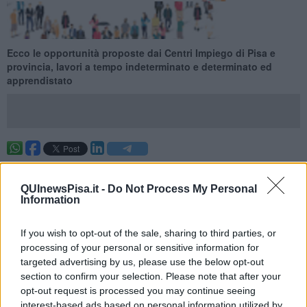
Ecco le opportunità proposte dai Centri Impiego di Pisa e
provincia, lavori a tempo indeterminato e determinato ed
apprendistato
Ecco le opportunità proposte dai Centri Impiego di Pisa e provincia
per la settimana 21 del 2026 (dal 24 May 2026 al 30 May 2026),
QUInewsPisa.it -
Do Not Process My Personal
lavori a tempo indeterminato e determinato ed apprendistato.
Information
Per vedere tutte le offerte di lavoro
CLICCA QUI
If you wish to opt-out of the sale, sharing to third parties, or
Questa settimana:
processing of your personal or sensitive information for
I lavori più richiesti
targeted advertising by us, please use the below opt-out
section to confirm your selection. Please note that after your
Operai Addetti Ai Servizi di Igiene e Pulizia
17
opt-out request is processed you may continue seeing
Cuochi In Alberghi e Ristoranti
7
interest-based ads based on personal information utilized by