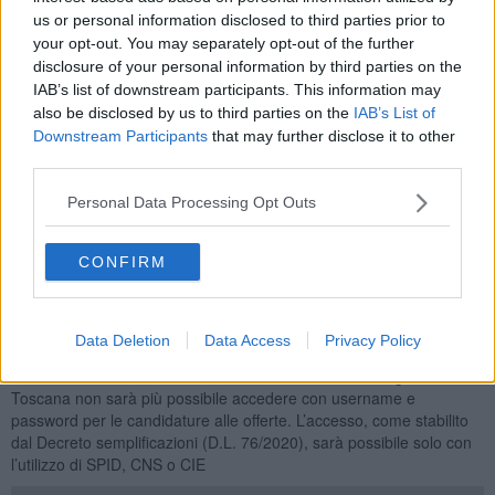
Addetti All'assistenza Personale
7
us or personal information disclosed to third parties prior to
Baristi e Professioni Assimilate
6
your opt-out. You may separately opt-out of the further
disclosure of your personal information by third parties on the
Orario Lavoro
IAB’s list of downstream participants. This information may
also be disclosed by us to third parties on the
IAB’s List of
Full Time
103
Downstream Participants
that may further disclose it to other
Part Time
66
third parties.
Lavoro Nel Fine Settimana
22
Tipologia Contratto
Personal Data Processing Opt Outs
Lavoro a Tempo Determinato
151
CONFIRM
Lavoro a Tempo Indeterminato
21
Contratto di Agenzia
14
Posizioni Totali: 163
Data Deletion
Data Access
Privacy Policy
Ricordiamo che sul sito web
Toscana Lavoro
della Regione
Toscana non sarà più possibile accedere con username e
password per le candidature alle offerte. L’accesso, come stabilito
dal Decreto semplificazioni (D.L. 76/2020), sarà possibile solo con
l’utilizzo di SPID, CNS o CIE