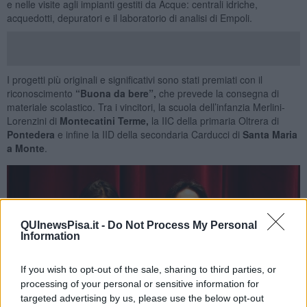
e nelle visite agli impianti gestiti da Acque: centrali idriche,
acquedotti, depuratori e il laboratorio di analisi di Empoli.
I progetti più originali e significativi sono stati premiati con il
riconoscimento
“Buona da bere”,
che prevede la consegna di
materiale scolastico. Tra i vincitori, la scuola dell’infanzia Merlini-
Lorenzini di
Montecatini Terme,
la IIC della primaria Oltrera di
Pontedera
e infine la IID della secondaria Carducci di
Santa Maria
a Monte
.
QUInewsPisa.it -
Do Not Process My Personal
Information
If you wish to opt-out of the sale, sharing to third parties, or
processing of your personal or sensitive information for
targeted advertising by us, please use the below opt-out