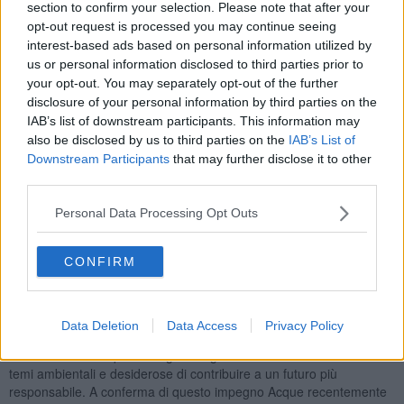
section to confirm your selection. Please note that after your
opt-out request is processed you may continue seeing
interest-based ads based on personal information utilized by
us or personal information disclosed to third parties prior to
your opt-out. You may separately opt-out of the further
Riconoscimenti per le scuole dell’infanzia Diaz e Villaggio Piaggio di
disclosure of your personal information by third parties on the
Pontedera, per le scuole primarie Pertini di
Calcinaia
(sezioni IIA e
IAB’s list of downstream participants. This information may
IIB), Alighieri di
Peccioli
(IIIA e IIIB), Don Gnocchi di
Cascina
(IVA
also be disclosed by us to third parties on the
IAB’s List of
e IVB), Mandela di
Buti
(IA e IIA), Arcobaleno della Pace (III),
Downstream Participants
that may further disclose it to other
Alighieri (IIA) e IB della scuola secondaria di primo grado Gandhi di
third parties.
Pontedera. Alla premiazione hanno partecipato il presidente di
Acque,
Simone Millozzi,
e l’assessore all’ambiente del Comune di
Personal Data Processing Opt Outs
Pontedera,
Mattia Belli
.
Non sono mancati giochi e spettacoli: l’associazione La Tartaruga
CONFIRM
ha proposto attività ludico-didattiche, mentre lo spettacolo “H2Ops!”
ha entusiasmato il pubblico con una narrazione coinvolgente sui
temi dell’acqua e dell’ambiente. “Acque Tour - ha dichiarato Millozzi
- rappresenta un pilastro del nostro impegno per la sostenibilità. La
Data Deletion
Data Access
Privacy Policy
lunga durata del progetto e l’entusiasmo con cui viene accolto ogni
anno dimostrano quanto le giovani generazioni siano sensibili ai
temi ambientali e desiderose di contribuire a un futuro più
responsabile. A conferma di questo impegno Acque recentemente