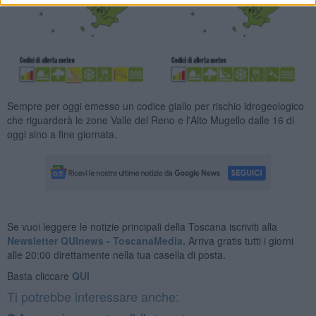
Sempre per oggi emesso un codice giallo per rischio idrogeologico
che riguarderà le zone Valle del Reno e l'Alto Mugello dalle 16 di
oggi sino a fine giornata.
Se vuoi leggere le notizie principali della Toscana iscriviti alla
Newsletter QUInews - ToscanaMedia.
Arriva gratis tutti i giorni
alle 20:00 direttamente nella tua casella di posta.
Basta cliccare
QUI
Ti potrebbe interessare anche: