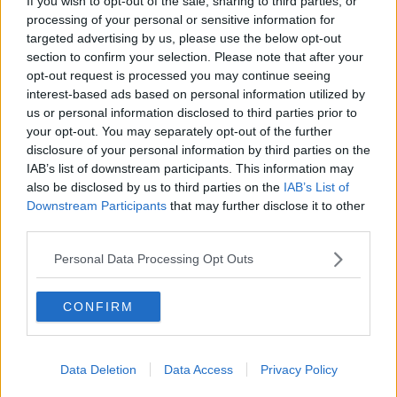
If you wish to opt-out of the sale, sharing to third parties, or
processing of your personal or sensitive information for
Per quanto riguarda la provincia di Pisa, l'allerta meteo per vento
targeted advertising by us, please use the below opt-out
forte riguarderà diversi comuni interessando la Valdera
section to confirm your selection. Please note that after your
(Bientina, Buti, Calcinaia, Capannoli, Casciana Terme Lari,
opt-out request is processed you may continue seeing
Ponsacco, Pontedera, Vicopisano), l'area Pisana (Calci, Cascina,
interest-based ads based on personal information utilized by
Crespina Lorenzana, Fauglia) e il Comprensorio del Cuoio (qui
us or personal information disclosed to third parties prior to
sono interessati i comuni di Castelfranco di Sotto, Montopoli in Val
your opt-out. You may separately opt-out of the further
d'Arno, San Miniato, Santa Croce sull'Arno, Santa Maria a Monte in
disclosure of your personal information by third parties on the
provincia di Pisa e Fucecchio in provincia di Firenze).
IAB’s list of downstream participants. This information may
also be disclosed by us to third parties on the
IAB’s List of
Downstream Participants
that may further disclose it to other
third parties.
Personal Data Processing Opt Outs
CONFIRM
Data Deletion
Data Access
Privacy Policy