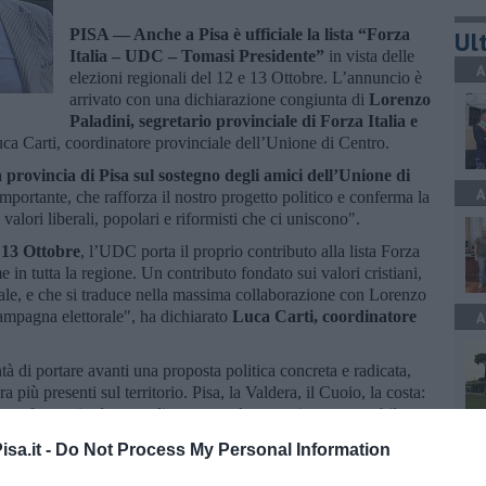
PISA —
Anche a Pisa è ufficiale la lista “Forza
Ult
Italia – UDC – Tomasi Presidente”
in vista delle
A
elezioni regionali del 12 e 13 Ottobre. L’annuncio è
arrivato con una dichiarazione congiunta di
Lorenzo
Paladini, segretario provinciale di Forza Italia e
uca Carti, coordinatore provinciale dell’Unione di Centro.
 provincia di Pisa sul sostegno degli amici dell’Unione di
A
mportante, che rafforza il nostro progetto politico e conferma la
alori liberali, popolari e riformisti che ci uniscono".
e 13 Ottobre
, l’UDC porta il proprio contributo alla lista Forza
n tutta la regione. Un contributo fondato sui valori cristiani,
urale, e che si traduce nella massima collaborazione con Lorenzo
campagna elettorale", ha dichiarato
Luca Carti, coordinatore
A
à di portare avanti una proposta politica concreta e radicata,
 più presenti sul territorio. Pisa, la Valdera, il Cuoio, la costa:
mo far sentire la voce di un centrodestra serio, responsabile e
portare in Regione le istanze reali delle famiglie, delle imprese e
P
sa.it -
Do Not Process My Personal Information