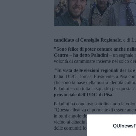
candidato al Consiglio Regionale
, e di L
"Sono felice di poter contare anche nella
Centro – ha detto Paladini
– un segnale i
volontà di camminare insieme nel solco dei v
"
In vista delle elezioni regionali del 12 
Italia–UDC–Tomasi Presidente, a Pisa come i
che sono la base della nostra identità cult
Paladini e con tutta la squadra per questa 
provinciale dell’UDC di Pisa.
Paladini ha concluso sottolineando la volont
"Questa alleanza ci permette di essere ancora
in ogni angolo della nostra provincia voglia
vicino ai cittadini. Lavoreremo insieme per 
QUInewsPi
delle comunità locali"