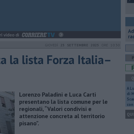
Ad
ra
GIOVEDÌ
25 SETTEMBRE 2025
ORE 10:30
a la lista Forza Italia–
Q
A L
Lorenzo Paladini e Luca Carti
di 
Scar
presentano la lista comune per le
con 
regionali, “Valori condivisi e
QUI
attenzione concreta al territorio
pisano”.