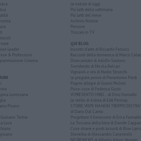
naca
Le notizie di oggi
tica
Più Letti della settimana
alità
Più Letti del mese
nomia
Archivio Notizie
ura
Persone
rt
Toscani in TV
tacoli
rviste
QUI BLOG
nion Leader
Incontri d'arte di Riccardo Ferrucci
rese & Professioni
Racconti della domenica di Marco Celat
grammazione Cinema
Disincantato di Adolfo Santoro
Sorridendo di Nicola Belcari
Vignaioli e vini di Nadio Stronchi
MUNI
Le pregiate penne di Pierantonio Pardi
i
Pagine allegre di Gianni Micheli
cina
Psico-cose di Federica Giusti
spina-Lorenzana
VI PRESENTO I MIEI... di Dino Fiumalbi
lia
Le stelle di Astrea di Edit Permay
iano Pisano
STORIE VISPE MA NON TROPPO DISTR
di Dario Dal Canto
 Giuliano Terme
Progettare il benessere di Erica Fiumalbi
ta Luce
La Toscana della birra di Davide Cappan
chiano
Cose strane e posti assurdi di Blue Lam
opisano
Storielba di Alessandro Canestrelli
NEURONEWS di Alberto Arturo Vergani