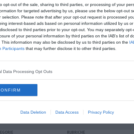
to opt-out of the sale, sharing to third parties, or processing of your per
formation for targeted advertising by us, please use the below opt-out s
r selection. Please note that after your opt-out request is processed y
eing interest-based ads based on personal information utilized by us or
disclosed to third parties prior to your opt-out. You may separately opt-
oscana iscriviti alla
Newsletter QUInews - ToscanaMedia.
losure of your personal information by third parties on the IAB’s list of
amente nella tua casella di posta.
. This information may also be disclosed by us to third parties on the
IA
Participants
that may further disclose it to other third parties.
l Data Processing Opt Outs
a "scortato"
CONFIRM
repubblica di pisa
centro-destra
Data Deletion
Data Access
Privacy Policy
EGORIE
RUBRICHE