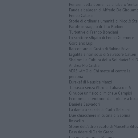
Pensieri della domenica di Libero Ventur
Fauda e balagan di Alfredo De Girolam
Enrico Catassi
Storie di ordinaria umanità di Nicolò Ste
Parole in viaggio di Tito Barbini
Turbative di Franco Bonciani
Lo scrittore sfigato di Enrico Guerrini e
Gordiano Lupi
Raccontare di Gusto di Rubina Rovini
Legalità e non solo di Salvatore Calleri
Shalom La Cultura della Solidarietà di 
Andrea Pio Cristiani
VERSI-AMO di Chi mette al centro la
persona
Eureka! di Nausica Manzi
Tabasco senza filtro di Tabasco n.6
Ci vuole un fisico di Michele Campisi
Economia e territorio, da globale a loca
Daniele Salvadori
La dama a scacchi di Carlo Belciani
Due chiacchiere in cucina di Sabrina
Rossello
Storie dell'altro secolo di Marcella Bito
Easy ridere di Dario Greco
Legami d'amore di Malena ...