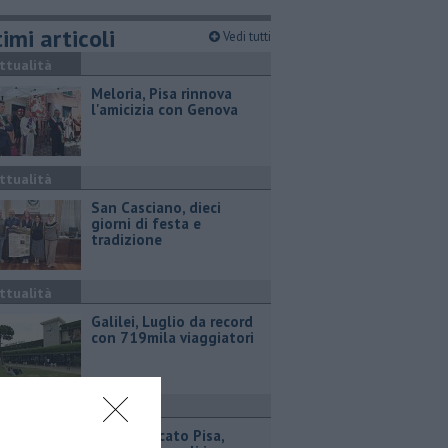
imi articoli
Vedi tutti
ttualità
Meloria, Pisa rinnova
l'amicizia con Genova
ttualità
San Casciano, dieci
giorni di festa e
tradizione
ttualità
Galilei, Luglio da record
con 719mila viaggiatori
isa Sporting Club
Calciomercato Pisa,