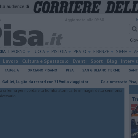
alla audience di
o
Aggiornato alle 09:30
Gio
RRA
LIVORNO
LUCCA
PISTOIA
PRATO
FIRENZE
SIENA
A
Lavoro
Cultura e Spettacolo
Eventi
Sport
Blog
Intervi
FAUGLIA
ORCIANO PISANO
PISA
SAN GIULIANO TERME
SANT
, Luglio da record con 719mila viaggiatori
Calciomercato Pisa, porte sco
Tr