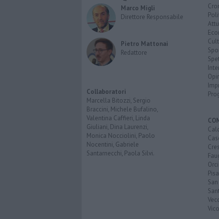
Cro
Marco Migli
Poli
Direttore Responsabile
Attu
Eco
Cult
Pietro Mattonai
Spo
Redattore
Spet
Inte
Opi
Imp
Collaboratori
Pro
Marcella Bitozzi, Sergio
Braccini, Michele Bufalino,
Valentina Caffieri, Linda
CO
Giuliani, Dina Laurenzi,
Calc
Monica Nocciolini, Paolo
Cas
Nocentini, Gabriele
Cre
Santarnecchi, Paola Silvi.
Faug
Orc
Pisa
San
San
Vec
Vic