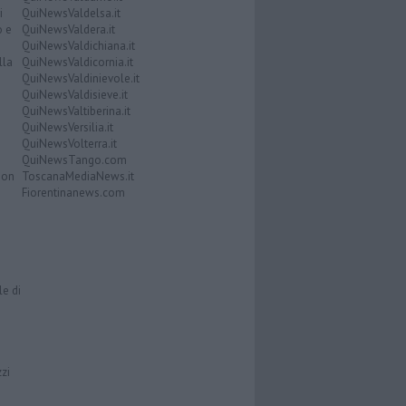
i
QuiNewsValdelsa.it
o e
QuiNewsValdera.it
QuiNewsValdichiana.it
lla
QuiNewsValdicornia.it
QuiNewsValdinievole.it
QuiNewsValdisieve.it
QuiNewsValtiberina.it
QuiNewsVersilia.it
QuiNewsVolterra.it
QuiNewsTango.com
Don
ToscanaMediaNews.it
Fiorentinanews.com
le di
zzi