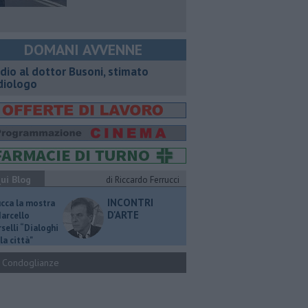
DOMANI AVVENNE
dio al dottor Busoni, stimato
diologo
ui Blog
di Riccardo Ferrucci
INCONTRI
ucca la mostra
D'ARTE
Marcello
selli “Dialoghi
la città"
Condoglianze