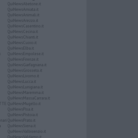
QuiNewsAbetone.it
QuiNewsAmiata.it
QuiNewsAnimali.it
QuiNewsArezzo.it
QuiNewsCasentino.it
QuiNewsCecina.it
QuiNewsChianti.it
QuiNewsCuoio.it
QuiNewsElba.it
i
QuiNewsEmpolese.it
QuiNewsFirenze.it
QuiNewsGarfagnana.it
QuiNewsGrosseto.it
QuiNewsLivorno.it
QuiNewsLucca.it
QuiNewsLunigiana.it
QuiNewsMaremma.it
QuiNewsMassaCarrara.it
ATTE
QuiNewsMugello.it
QuiNewsPisa.it
QuiNewsPistoia.it
nari
QuiNewsPrato.it
a
QuiNewsSiena.it
QuiNewsValbisenzio.it
QuiNewsValdarno.it