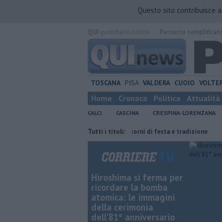
Questo sito contribuisce 
QUI
quotidiano online.
Percorso semplificat
TOSCANA
PISA
VALDERA
CUOIO
VOLTE
Home
Cronaca
Politica
Attualità
CALCI
CASCINA
CRESPINA-LORENZANA
con Genova
San Casciano, dieci giorni di festa e tradizione
Tutti i titoli:
Galilei
Hiroshima si ferma per
ricordare la bomba
atomica: le immagini
della cerimonia
dell’81° anniversario