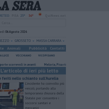
25°
36°
METEO:
PISA
QuiNews.net
vedì
06 Agosto 2026
REZZO
GROSSETO
MASSA CARRARA
ste
Animali
Pubblicità
Contatti
A LUCE
VECCHIANO
VICOPISANO
rrevoli in avanti
Meloria, Pisa rinnova l'amicizia con Genova
San 
L'articolo di ieri più letto
e feriti nello schianto sull'Aurelia
L'incidente ha coinvolto più
veicoli, portando alla
temporanea chiusura della
Statale per consentire i
soccorsi sanitari e
meccanici