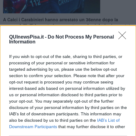
A Calci i Carabinieri hanno arrestato un 36enne dopo la
revoca dell’affidamento in prova: troppe le violazioni accertate
dal Tribunale
QUInewsPisa.it -
Do Not Process My Personal
Information
If you wish to opt-out of the sale, sharing to third parties, or
processing of your personal or sensitive information for
targeted advertising by us, please use the below opt-out
CALCI —
È finito in carcere perché avrebbe
violato più volte le
regole della misura alternativa di cui stava beneficiando
. Nel
section to confirm your selection. Please note that after your
tardo pomeriggio del 16 Aprile i Carabinieri della Stazione di Calci
opt-out request is processed you may continue seeing
hanno arrestato un uomo di 36 anni, dando esecuzione a
interest-based ads based on personal information utilized by
un’ordinanza emessa dall’Ufficio di Sorveglianza di Pisa che ha
us or personal information disclosed to third parties prior to
disposto
l’aggravamento dell’affidamento in prova al servizio
your opt-out. You may separately opt-out of the further
sociale terapeutico con la custodia cautelare in carcere.
disclosure of your personal information by third parties on the
IAB’s list of downstream participants. This information may
La decisione arriva in seguito alle
reiterate trasgressioni da parte
also be disclosed by us to third parties on the
IAB’s List of
dell’uomo
, che avrebbe più volte disatteso le prescrizioni imposte
Downstream Participants
that may further disclose it to other
nell’ambito del percorso a cui era stato ammesso. Dopo le formalità
third parties.
di rito, i militari lo hanno accompagnato alla Casa Circondariale di