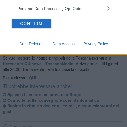
Pisa, dove l’uomo resterà a disposizione dell’Autorità Giudiziaria.
Personal Data Processing Opt Outs
CONFIRM
Data Deletion
Data Access
Privacy Policy
Se vuoi leggere le notizie principali della Toscana iscriviti alla
Newsletter QUInews - ToscanaMedia.
Arriva gratis tutti i giorni
alle 20:00 direttamente nella tua casella di posta.
Basta cliccare
QUI
Ti potrebbe interessare anche:
Spaccio in centro, un arresto in Borgo
Contro le truffe, convegno e corsi d'informatica
Rapine in città e video con i coltelli, cinque minorenni nei
guai