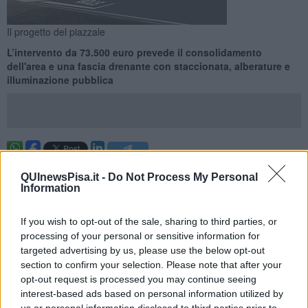
Il progetto del piazzale
L’intervento da 73.500 euro prevede il consolidamento
dell'area e una fascia drenante con staccionata, alberature e
illuminazione pubblica
CALCI —
Partono
i lavori di manutenzione straordinaria del
QUInewsPisa.it -
Do Not Process My Personal
piazzale intitolato al "Carnevale dei Ragazzi"
, storica
Information
manifestazione che contribuì a rendere noto per oltre 30 anni il
territorio di Calci. L’area di sosta nel pieno centro abitato è pronta a
cambiare look all'insegna della sicurezza e anche del decoro
If you wish to opt-out of the sale, sharing to third parties, or
urbano.
processing of your personal or sensitive information for
targeted advertising by us, please use the below opt-out
Grazie a
un investimento di 73.500 euro di risorse comunali
,
section to confirm your selection. Please note that after your
l’intervento prevede il consolidamento con materiale bituminoso del
opt-out request is processed you may continue seeing
fondo del piazzale e la realizzazione, lungo il perimetro esterno, di
interest-based ads based on personal information utilized by
una fascia drenante con staccionata e alberature. Compresa