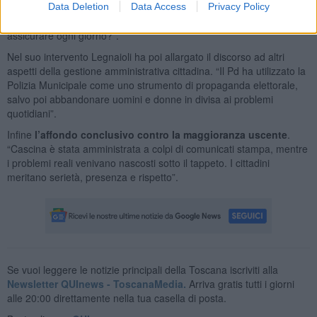
parlare di sicurezza quando non è nemmeno in grado di garantire
Data Deletion
Data Access
Privacy Policy
condizioni adeguate ai lavoratori che quella sicurezza dovrebbero
assicurare ogni giorno?”.
Nel suo intervento Legnaioli ha poi allargato il discorso ad altri
aspetti della gestione amministrativa cittadina. “Il Pd ha utilizzato la
Polizia Municipale come uno strumento di propaganda elettorale,
salvo poi abbandonare uomini e donne in divisa ai problemi
quotidiani”.
Infine
l’affondo conclusivo contro la maggioranza uscente
.
“Cascina è stata amministrata a colpi di comunicati stampa, mentre
i problemi reali venivano nascosti sotto il tappeto. I cittadini
meritano serietà, presenza e rispetto”.
Se vuoi leggere le notizie principali della Toscana iscriviti alla
Newsletter QUInews - ToscanaMedia.
Arriva gratis tutti i giorni
alle 20:00 direttamente nella tua casella di posta.