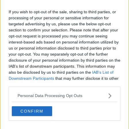
If you wish to opt-out of the sale, sharing to third parties, or
processing of your personal or sensitive information for
targeted advertising by us, please use the below opt-out
“Ancora una volta il Partito Democratico di Cascina viene smentito
section to confirm your selection. Please note that after your
dai fatti”, ha detto Legnaioli. “Nel 2020 il sindaco Michelangelo Betti
opt-out request is processed you may continue seeing
annunciava sui giornali la nuova sede della Polizia Municipale come
interest-based ads based on personal information utilized by
una priorità assoluta, uno dei simboli del “nuovo corso”
amministrativo”.
us or personal information disclosed to third parties prior to
your opt-out. You may separately opt-out of the further
Secondo la candidata del centrodestra, a distanza di anni le
disclosure of your personal information by third parties on the
problematiche sarebbero ancora irrisolte. “A distanza di anni, i
IAB’s list of downstream participants. This information may
cittadini possono vedere con i propri occhi cosa resta di quelle
also be disclosed by us to third parties on the
IAB’s List of
promesse: problemi irrisolti, ritardi, disorganizzazione e perfino
Downstream Participants
that may further disclose it to other
tensioni interne che coinvolgono direttamente la Polizia Locale”.
third parties.
Legnaioli ha fatto riferimento anche a una vertenza sindacale
.
“Ho appreso infatti dell’esistenza di una vertenza sindacale al
Personal Data Processing Opt Outs
confronto a San Prospero aperta da parte della Polizia Locale nei
confronti del Comune stesso. Un fatto gravissimo, che certifica il
CONFIRM
totale fallimento politico e amministrativo di questa gestione”.
La candidata sindaco ha quindi collegato il tema della sicurezza alle
condizioni di lavoro degli operatori. “Come può un’amministrazione