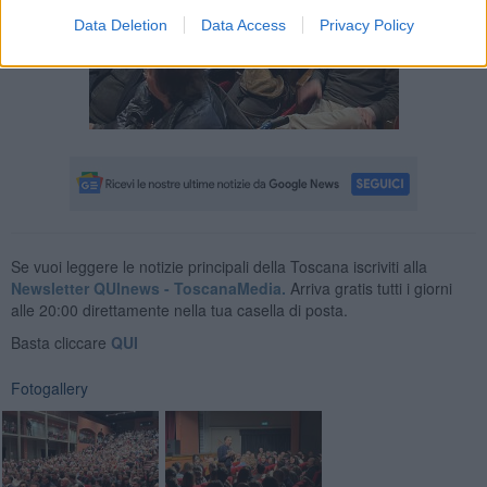
Data Deletion
Data Access
Privacy Policy
Se vuoi leggere le notizie principali della Toscana iscriviti alla
Newsletter QUInews - ToscanaMedia.
Arriva gratis tutti i giorni
alle 20:00 direttamente nella tua casella di posta.
Basta cliccare
QUI
Fotogallery