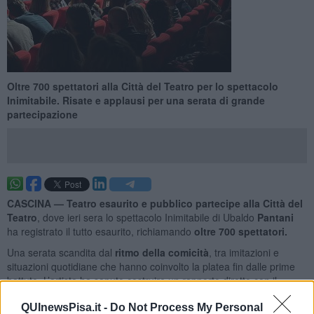
Oltre 700 spettatori alla Città del Teatro per lo spettacolo
Inimitabile. Risate e applausi per una serata di grande
partecipazione
CASCINA —
Teatro esaurito e pubblico partecipe alla Città del
Teatro
, dove ieri sera lo spettacolo Inimitabile di Ubaldo
Pantani
ha registrato il tutto esaurito, richiamando
oltre 700 spettatori.
Una serata scandita dal
ritmo della comicità
, tra imitazioni e
situazioni quotidiane che hanno coinvolto la platea fin dalle prime
battute. L’artista ha saputo costruire un rapporto diretto con il
pubblico, accompagnato da risate e applausi lungo tutto lo
QUInewsPisa.it -
Do Not Process My Personal
spettacolo.