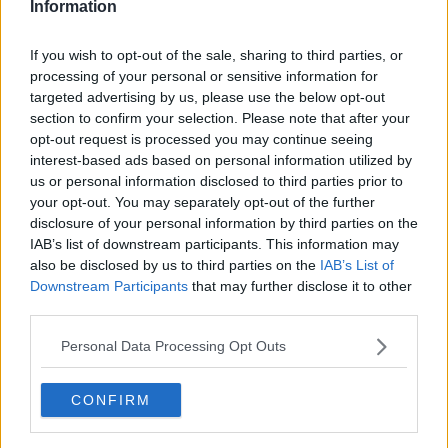
Information
If you wish to opt-out of the sale, sharing to third parties, or
processing of your personal or sensitive information for
L’evento conferma il buon momento della programmazione dello
targeted advertising by us, please use the below opt-out
spazio teatrale cascinese, capace di proporre linguaggi diversi e
section to confirm your selection. Please note that after your
intercettare un pubblico ampio. La risposta della sala, ancora una
opt-out request is processed you may continue seeing
volta, ha evidenziato la centralità della Città del Teatro come punto
interest-based ads based on personal information utilized by
di riferimento per il territorio, tra spettacolo e partecipazione.
us or personal information disclosed to third parties prior to
your opt-out. You may separately opt-out of the further
disclosure of your personal information by third parties on the
IAB’s list of downstream participants. This information may
also be disclosed by us to third parties on the
IAB’s List of
Downstream Participants
that may further disclose it to other
third parties.
Personal Data Processing Opt Outs
CONFIRM