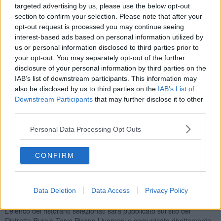
targeted advertising by us, please use the below opt-out
ristoranti del territorio pisano-livornese interessati ad aderire al
section to confirm your selection. Please note that after your
progetto, contribuendo alla diffusione di una
filiera corta e
opt-out request is processed you may continue seeing
sostenibile
, basata sull’utilizzo di prodotti locali, tipici e certificati,
nonché alla promozione di un’offerta enogastronomica di qualità
interest-based ads based on personal information utilized by
legata al territorio.
us or personal information disclosed to third parties prior to
your opt-out. You may separately opt-out of the further
disclosure of your personal information by third parties on the
IAB’s list of downstream participants. This information may
also be disclosed by us to third parties on the
IAB’s List of
Possono presentare domanda di adesione i ristoranti, osterie,
Downstream Participants
that may further disclose it to other
agriturismi, trattorie e altre attività di ristorazione con sede
third parties.
operativa nei comuni aderenti al Distretto Rurale Terre Pisano
Livornesi e cioè:
Cascina, Castellina Marittima, Collesalvetti,
Personal Data Processing Opt Outs
Fauglia, Orciano Pisano e Santa Luce
.
La selezione delle candidature avverrà sulla base di una serie di
criteri: percentuale di utilizzo di prodotti locali e tipici del territorio;
CONFIRM
impegno alla promozione del progetto e dei produttori aderenti al
Distretto; qualità e coerenza dell’offerta gastronomica con i valori di
identità territoriale e sostenibilità; partecipazione ad altre iniziative
Data Deletion
Data Access
Privacy Policy
di valorizzazione del territorio o di educazione alimentare.
L’elenco dei ristoranti selezionati sarà pubblicato sul sito del
Distretto Rurale Terre Pisano Livornesi e comunicato direttamente