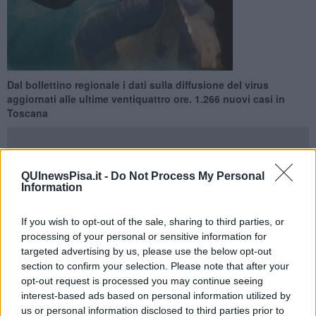
Dal bollettino regionale i dati sulla diffusione del virus
aggiornati alle ultime ventiquattro ore. 1.266 nuovi casi in
Toscana
QUInewsPisa.it -
Do Not Process My Personal
Information
PISA —
Tra ieri e oggi in provincia di Pisa sono emerse 150 nuove
positività al
Coronavirus
.
If you wish to opt-out of the sale, sharing to third parties, or
Sono 1.266 i nuovi casi di Covid-19 registrati nelle ultime
processing of your personal or sensitive information for
ventiquattro ore in Toscana. Dall'ultimo bollettino quotidiano sono
targeted advertising by us, please use the below opt-out
stati eseguiti 850 tamponi molecolari e 6.947 tamponi antigenici
section to confirm your selection. Please note that after your
rapidi: di questi il 16,2% è risultato positivo. Sono invece 1.445 i
opt-out request is processed you may continue seeing
soggetti testati, escludendo i tamponi di controllo: l'87,6% di questi
interest-based ads based on personal information utilized by
è risultato positivo.
us or personal information disclosed to third parties prior to