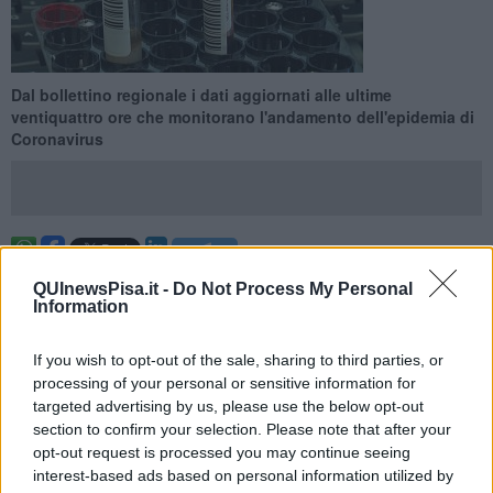
Dal bollettino regionale i dati aggiornati alle ultime
ventiquattro ore che monitorano l'andamento dell'epidemia di
Coronavirus
PISA —
Sono 1.504 i nuovi casi di Covid-19 registrati nelle ultime
QUInewsPisa.it -
Do Not Process My Personal
ventiquattro ore in Toscana, 168 in provincia di Pisa.
Information
Dall'ultimo bollettino quotidiano in Toscana sono stati eseguiti 914
tamponi molecolari e 7.279 tamponi antigenici rapidi: di questi il
If you wish to opt-out of the sale, sharing to third parties, or
18,4% è risultato positivo. Sono invece 1.733 i soggetti testati,
processing of your personal or sensitive information for
escludendo i tamponi di controllo: l'86,8% di questi è risultato
targeted advertising by us, please use the below opt-out
positivo.
section to confirm your selection. Please note that after your
opt-out request is processed you may continue seeing
interest-based ads based on personal information utilized by