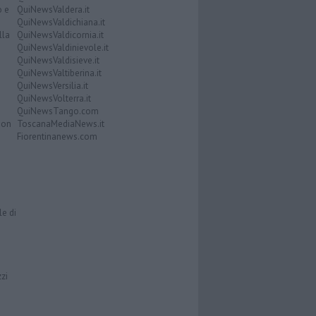
o e
QuiNewsValdera.it
QuiNewsValdichiana.it
lla
QuiNewsValdicornia.it
QuiNewsValdinievole.it
QuiNewsValdisieve.it
QuiNewsValtiberina.it
QuiNewsVersilia.it
QuiNewsVolterra.it
QuiNewsTango.com
Don
ToscanaMediaNews.it
Fiorentinanews.com
le di
zzi