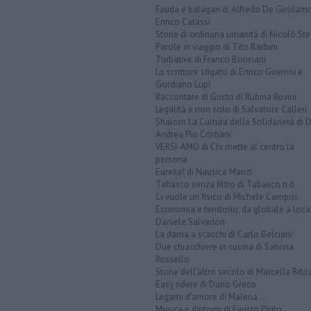
Fauda e balagan di Alfredo De Girolam
Enrico Catassi
Storie di ordinaria umanità di Nicolò Ste
Parole in viaggio di Tito Barbini
Turbative di Franco Bonciani
Lo scrittore sfigato di Enrico Guerrini e
Gordiano Lupi
Raccontare di Gusto di Rubina Rovini
Legalità e non solo di Salvatore Calleri
Shalom La Cultura della Solidarietà di 
Andrea Pio Cristiani
VERSI-AMO di Chi mette al centro la
persona
Eureka! di Nausica Manzi
Tabasco senza filtro di Tabasco n.6
Ci vuole un fisico di Michele Campisi
Economia e territorio, da globale a loca
Daniele Salvadori
La dama a scacchi di Carlo Belciani
Due chiacchiere in cucina di Sabrina
Rossello
Storie dell'altro secolo di Marcella Bito
Easy ridere di Dario Greco
Legami d'amore di Malena ...
Musica e dintorni di Fausto Pirìto