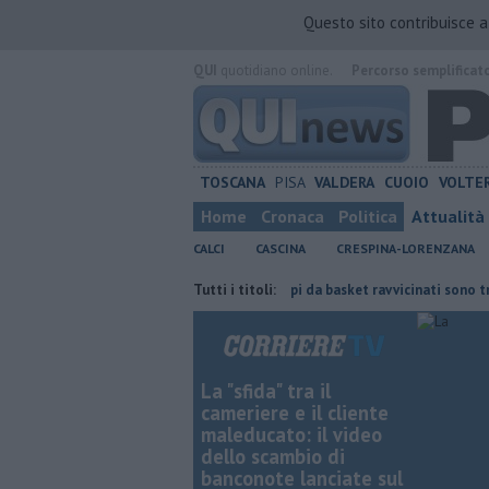
Questo sito contribuisce 
QUI
quotidiano online.
Percorso semplificat
TOSCANA
PISA
VALDERA
CUOIO
VOLTE
Home
Cronaca
Politica
Attualità
CALCI
CASCINA
CRESPINA-LORENZANA
iede un tavolo
Petrucci, "Tre campi da basket ravvicinati sono troppi"
Tutti i titoli:
La "sfida" tra il
cameriere e il cliente
maleducato: il video
dello scambio di
banconote lanciate sul