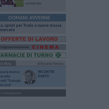
comunicato.
DOMANI AVVENNE
sa, sprint per Troilo e nuove mosse
 mercato
ui Blog
di Riccardo Ferrucci
INCONTRI
ucca la mostra
D'ARTE
Marcello
selli “Dialoghi
la città"
Condoglianze