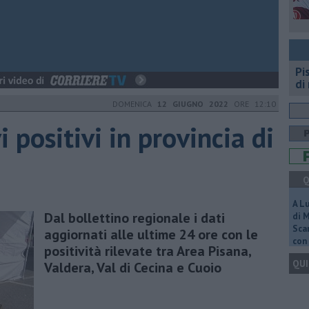
Pi
di
DOMENICA
12 GIUGNO 2022
ORE 12:10
 positivi in provincia di
Q
A L
Dal bollettino regionale i dati
di 
Scar
aggiornati alle ultime 24 ore con le
con 
positività rilevate tra Area Pisana,
QUI
Valdera, Val di Cecina e Cuoio