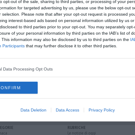
amente nella tua casella di posta.
to opt-out of the sale, sharing to third parties, or processing of your per
formation for targeted advertising by us, please use the below opt-out s
r selection. Please note that after your opt-out request is processed y
eing interest-based ads based on personal information utilized by us or
disclosed to third parties prior to your opt-out. You may separately opt-
 decesso
losure of your personal information by third parties on the IAB’s list of
a intensiva
. This information may also be disclosed by us to third parties on the
IA
 Pisa
Participants
that may further disclose it to other third parties.
ecchiano
crespina lorenzana
san giuliano terme
cascina
fauglia
sciana terme lari
buti
pontedera
calcinaia
bientina
l Data Processing Opt Outs
comunità montana alta val di cecina
castellina marittima
escudaio
castelnuovo di val di cecina
montopoli in val d'arno
CONFIRM
o
san miniato
Data Deletion
Data Access
Privacy Policy
EGORIE
RUBRICHE
naca
Le notizie di oggi