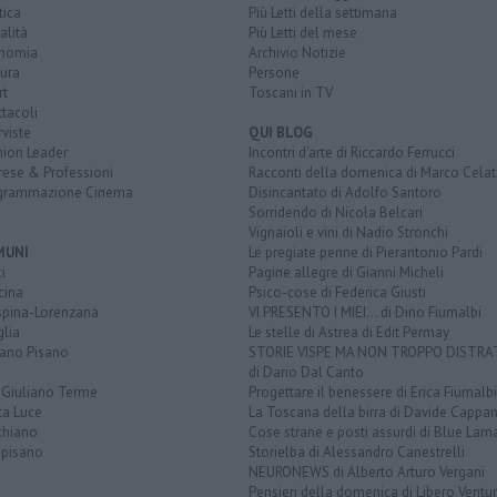
tica
Più Letti della settimana
alità
Più Letti del mese
nomia
Archivio Notizie
ura
Persone
rt
Toscani in TV
tacoli
rviste
QUI BLOG
nion Leader
Incontri d'arte di Riccardo Ferrucci
rese & Professioni
Racconti della domenica di Marco Celat
grammazione Cinema
Disincantato di Adolfo Santoro
Sorridendo di Nicola Belcari
Vignaioli e vini di Nadio Stronchi
MUNI
Le pregiate penne di Pierantonio Pardi
i
Pagine allegre di Gianni Micheli
cina
Psico-cose di Federica Giusti
spina-Lorenzana
VI PRESENTO I MIEI... di Dino Fiumalbi
lia
Le stelle di Astrea di Edit Permay
iano Pisano
STORIE VISPE MA NON TROPPO DISTR
di Dario Dal Canto
 Giuliano Terme
Progettare il benessere di Erica Fiumalbi
ta Luce
La Toscana della birra di Davide Cappan
chiano
Cose strane e posti assurdi di Blue Lam
opisano
Storielba di Alessandro Canestrelli
NEURONEWS di Alberto Arturo Vergani
Pensieri della domenica di Libero Ventur