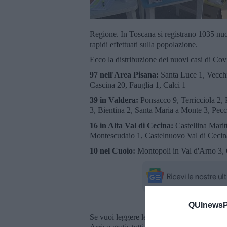
Regione. In Toscana si registrano 1035 nuov
rapidi effettuati sulla popolazione.
Ecco la distribuzione dei nuovi casi di Cov
97 nell'Area Pisana:
Santa Luce 1, Vecchi
Cascina 20, Fauglia 1, Calci 1
39 in Valdera:
Ponsacco 9, Terricciola 2, 
3, Bientina 2, Santa Maria a Monte 3, Pecc
16 in Alta Val di Cecina:
Castellina Maritt
Montescudaio 1, Castelnuovo Val di Cecin
10 nel Cuoio:
Montopoli in Val d'Arno 3, C
QUInewsPi
Se vuoi leggere le notizie principali della T