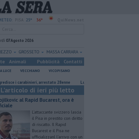
25°
36°
METEO:
PISA
QuiNews.net
rdì
07 Agosto 2026
REZZO
GROSSETO
MASSA CARRARA
ste
Animali
Pubblicità
Contatti
A LUCE
VECCHIANO
VICOPISANO
 i carabinieri, arrestato 28enne
Lupi ad Arena Metato, il Comune chiede
L'articolo di ieri più letto
ojilkovic al Rapid Bucarest, ora è
iciale
L'attaccante svizzero lascia
il Pisa in prestito con diritto
di riscatto. Il Rapid
Bucarest e il Pisa ne
ufficializzanl l'arrivo con un