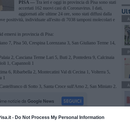
PISA —
Tra ieri e oggi in provincia di Pisa sono stati
accertati 162 nuovi casi di Coronavirus. I dati,
Ult
aggiornati alle ultime 24 ore, sono stati diffusi dalla
A
e positività, individuate all'esito di 7038 tamponi molecolari e
id emersi in provincia di Pisa:
ano 7, Pisa 50, Crespina Lorenzana 3, San Giuliano Terme 14,
P
Palaia 2, Casciana Terme Lari 5, Buti 2, Pontedera 9, Calcinaia
ioli 1, Capannoli 1
ima 6, Ribarbella 2, Montecatini Val di Cecina 1, Volterra 5,
a 1
A
astelfranco di Sotto 3, Santa Croce sull'Arno 2, San Miniato 2.
sa.it -
Do Not Process My Personal Information
C
oscana iscriviti alla
Newsletter QUInews - ToscanaMedia.