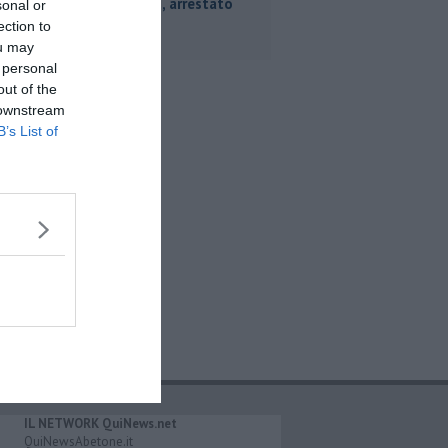
carabinieri, arrestato
sonal or
28enne
ection to
ou may
 personal
out of the
 downstream
B’s List of
IL NETWORK QuiNews.net
QuiNewsAbetone.it