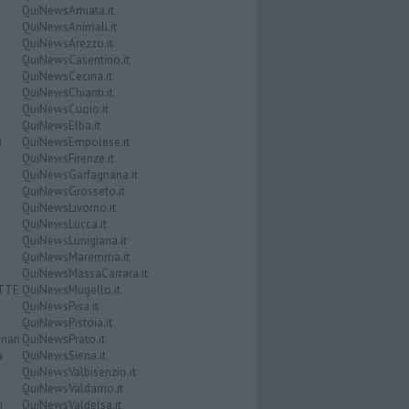
QuiNewsAmiata.it
QuiNewsAnimali.it
QuiNewsArezzo.it
QuiNewsCasentino.it
QuiNewsCecina.it
QuiNewsChianti.it
QuiNewsCuoio.it
QuiNewsElba.it
i
QuiNewsEmpolese.it
QuiNewsFirenze.it
QuiNewsGarfagnana.it
QuiNewsGrosseto.it
QuiNewsLivorno.it
QuiNewsLucca.it
QuiNewsLunigiana.it
QuiNewsMaremma.it
QuiNewsMassaCarrara.it
ATTE
QuiNewsMugello.it
QuiNewsPisa.it
QuiNewsPistoia.it
nari
QuiNewsPrato.it
a
QuiNewsSiena.it
QuiNewsValbisenzio.it
QuiNewsValdarno.it
i
QuiNewsValdelsa.it