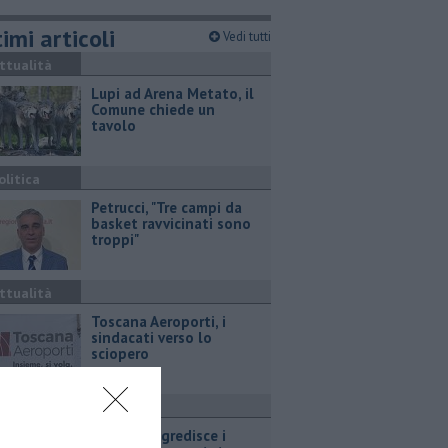
imi articoli
Vedi tutti
ttualità
Lupi ad Arena Metato, il
Comune chiede un
tavolo
olitica
Petrucci, "Tre campi da
basket ravvicinati sono
troppi"
ttualità
Toscana Aeroporti, i
sindacati verso lo
sciopero
ronaca
Marina, aggredisce i