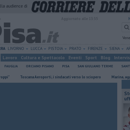
alla audience di
o
Aggiornato alle 13:35
Vene
RRA
LIVORNO
LUCCA
PISTOIA
PRATO
FIRENZE
SIENA
A
Lavoro
Cultura e Spettacolo
Eventi
Sport
Blog
Intervi
FAUGLIA
ORCIANO PISANO
PISA
SAN GIULIANO TERME
SANT
Toscana Aeroporti, i sindacati verso lo sciopero
Marina, aggredisce
St
uff