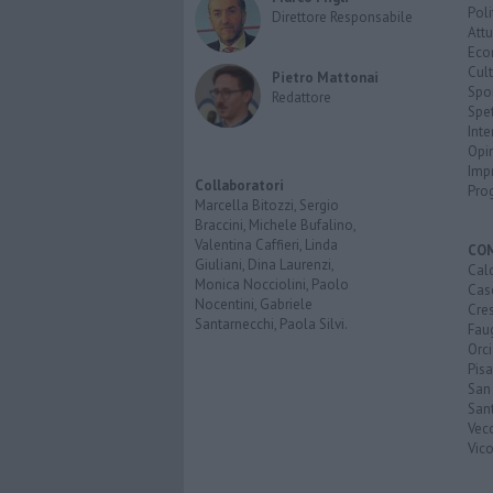
Poli
Direttore Responsabile
Attu
Eco
Cult
Pietro Mattonai
Spo
Redattore
Spet
Inte
Opi
Imp
Collaboratori
Pro
Marcella Bitozzi, Sergio
Braccini, Michele Bufalino,
Valentina Caffieri, Linda
CO
Giuliani, Dina Laurenzi,
Calc
Monica Nocciolini, Paolo
Cas
Nocentini, Gabriele
Cre
Santarnecchi, Paola Silvi.
Faug
Orc
Pisa
San
San
Vec
Vic