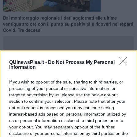
Dal monitoraggio regionale i dati aggiornati alle ultime
ventiquattro ore con il punto su positività e ricoveri nei reparti
Covid. Tre decessi
QUInewsPisa.it -
Do Not Process My Personal
Information
PISA —
Ci sono
272 persone residenti in provincia di Pisa
tra i
2192 nuovi casi di
Covid
accertati tra ieri e oggi in Toscana. Sul
territorio pisano si registrano purtroppo anche tre nuovi decessi
If you wish to opt-out of the sale, sharing to third parties, or
riconducibili al virus.
processing of your personal or sensitive information for
targeted advertising by us, please use the below opt-out
Per quanto riguarda i
ricoveri
, nei reparti Covid allestiti nei presidi
section to confirm your selection. Please note that after your
dell'Aoup (Cisanello e Santa Chiara) sono attualmente assistiti 40
opt-out request is processed you may continue seeing
pazienti, 2 dei quali in terapia intensiva.
interest-based ads based on personal information utilized by
us or personal information disclosed to third parties prior to
your opt-out. You may separately opt-out of the further
disclosure of your personal information by third parties on the
Questa la distribuzione delle nuove positività accertate in provincia: