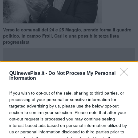
Verso le comunali del 24 e 25 Maggio, prende forma il quadro
politico. In campo Froli, Carli e una possibile terza lista
progressista
QUInewsPisa.it -
Do Not Process My Personal
Information
FAUGLIA —
La corsa alle elezioni comunali entra nel vivo e il
quadro politico inizia a prendere forma. In vista del voto del 24 e 25
Maggio, nel comune della Valdera si profilano tre liste pronte a
If you wish to opt-out of the sale, sharing to third parties, or
contendersi la guida dell’amministrazione.
processing of your personal or sensitive information for
targeted advertising by us, please use the below opt-out
Tra le proposte già delineate c’è la lista civica “Froli per
section to confirm your selection. Please note that after your
Fauglia”
, con candidato sindaco
Riccardo Froli
, già primo
opt-out request is processed you may continue seeing
cittadino e oggi capogruppo di opposizione. In queste settimane il
interest-based ads based on personal information utilized by
gruppo è impegnato nella costruzione della squadra e nella
us or personal information disclosed to third parties prior to
definizione del programma, con attività sul territorio e momenti di